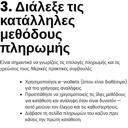
3. Διάλεξε τις
κατάλληλες
μεθόδους
πληρωμής
Είναι σημαντικό να γνωρίζεις τις επιλογές πληρωμής και τις
χρεώσεις τους. Μερικές πρακτικές συμβουλές:
Χρησιμοποίησε e-wallets (όπου είναι διαθέσιμα)
για πιο γρήγορες αναλήψεις.
Προσπάθησε να χρησιμοποιείς τις ίδιες μεθόδους
για κατάθεση και ανάληψη όταν είναι δυνατόν —
αυτό μειώνει τον έλεγχο και τις καθυστερήσεις.
Διάβασε τη σελίδα πληρωμών του καζίνο πριν
κάνεις την πρώτη κατάθεση.