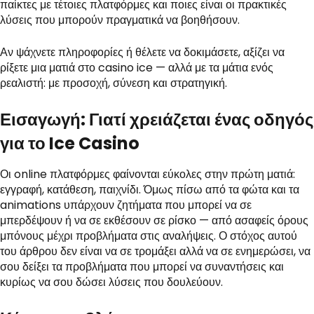
παίκτες με τέτοιες πλατφόρμες και ποιες είναι οι πρακτικές
λύσεις που μπορούν πραγματικά να βοηθήσουν.
Αν ψάχνετε πληροφορίες ή θέλετε να δοκιμάσετε, αξίζει να
ρίξετε μια ματιά στο
casino ice
— αλλά με τα μάτια ενός
ρεαλιστή: με προσοχή, σύνεση και στρατηγική.
Εισαγωγή: Γιατί χρειάζεται ένας οδηγός
για το Ice Casino
Οι online πλατφόρμες φαίνονται εύκολες στην πρώτη ματιά:
εγγραφή, κατάθεση, παιχνίδι. Όμως πίσω από τα φώτα και τα
animations υπάρχουν ζητήματα που μπορεί να σε
μπερδέψουν ή να σε εκθέσουν σε ρίσκο — από ασαφείς όρους
μπόνους μέχρι προβλήματα στις αναλήψεις. Ο στόχος αυτού
του άρθρου δεν είναι να σε τρομάξει αλλά να σε ενημερώσει, να
σου δείξει τα προβλήματα που μπορεί να συναντήσεις και
κυρίως να σου δώσει λύσεις που δουλεύουν.