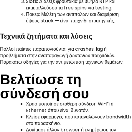
Slots: Διάλεξε φρουτάκια με υψηλό RTP και
εκμεταλλεύσου τα free spins για testing.
Πόκερ: Μελέτη των αντιπάλων και διαχείριση
ύψους stack — είναι παιχνίδι στρατηγικής.
Τεχνικά ζητήματα και λύσεις
Πολλοί παίκτες παραπονιούνται για crashes, lag ή
προβλήματα στην αναπαραγωγή ζωντανών παιχνιδιών.
Παρακάτω οδηγίες για την αντιμετώπιση τεχνικών θεμάτων.
Βελτίωσε τη
σύνδεσή σου
Χρησιμοποίησε σταθερή σύνδεση Wi-Fi ή
Ethernet όπου είναι δυνατόν.
Κλείσε εφαρμογές που καταναλώνουν bandwidth
στο παρασκήνιο.
Δοκίμασε άλλον browser ή ενημέρωσε τον