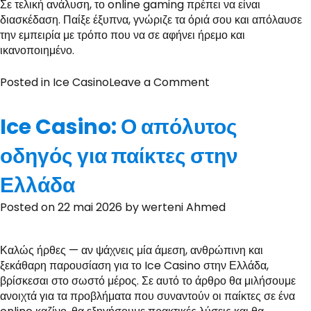
Σε τελική ανάλυση, το online gaming πρέπει να είναι
διασκέδαση. Παίξε έξυπνα, γνώριζε τα όριά σου και απόλαυσε
την εμπειρία με τρόπο που να σε αφήνει ήρεμο και
ικανοποιημένο.
on
Posted in
Ice Casino
Leave a Comment
Ice
Casino
Ice Casino: Ο απόλυτος
στην
Ελλάδα:
οδηγός για παίκτες στην
Οδηγός,
Προβλήματα
Ελλάδα
και
Πραγματικές
Posted on
22 mai 2026
by
werteni Ahmed
Λύσεις
για
Παίκτες
Καλώς ήρθες — αν ψάχνεις μία άμεση, ανθρώπινη και
ξεκάθαρη παρουσίαση για το Ice Casino στην Ελλάδα,
βρίσκεσαι στο σωστό μέρος. Σε αυτό το άρθρο θα μιλήσουμε
ανοιχτά για τα προβλήματα που συναντούν οι παίκτες σε ένα