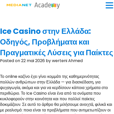
Catégorie :
Ice Casino
Ice Casino στην Ελλάδα:
Οδηγός, Προβλήματα και
Πραγματικές Λύσεις για Παίκτες
Posted on
22 mai 2026
by
werteni Ahmed
Το online καζίνο έχει γίνει κομμάτι της καθημερινότητας
πολλών ανθρώπων στην Ελλάδα — για διασκέδαση, για
ψυχαγωγία, ακόμα και για να κερδίσουν κάποια χρήματα στο
περιθώριο. Το Ice Casino είναι ένα από τα ονόματα που
κυκλοφορούν στην κοινότητα και που πολλοί παίκτες
δοκιμάζουν. Σε αυτό το άρθρο θα μιλήσουμε ανοιχτά, φιλικά και
με ρεαλισμό: ποια είναι τα προβλήματα που αντιμετωπίζουν οι