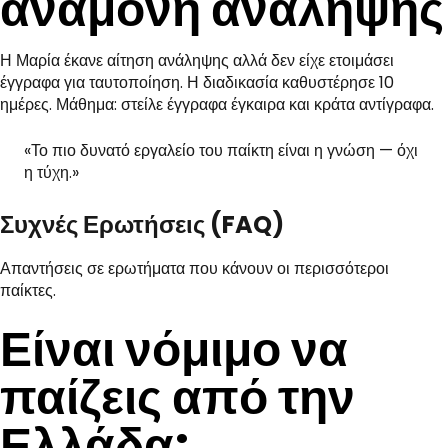
αναμονή ανάληψης
Η Μαρία έκανε αίτηση ανάληψης αλλά δεν είχε ετοιμάσει
έγγραφα για ταυτοποίηση. Η διαδικασία καθυστέρησε 10
ημέρες. Μάθημα: στείλε έγγραφα έγκαιρα και κράτα αντίγραφα.
«Το πιο δυνατό εργαλείο του παίκτη είναι η γνώση — όχι
η τύχη.»
Συχνές Ερωτήσεις (FAQ)
Απαντήσεις σε ερωτήματα που κάνουν οι περισσότεροι
παίκτες.
Είναι νόμιμο να
παίζεις από την
Ελλάδα;