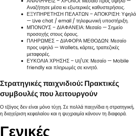
ΑΝΑΛΗΨΕΙΣ – ΧΡΟΝΟΙ: Μεσαίο προς υψηλό —
Αναζήτησε μέσα κι εξωτερικές καθυστερήσεις.
ΕΞΥΠΗΡΕΤΗΣΗ ΠΕΛΑΤΩΝ – ΑΠΟΚΡΙΣΗ: Υψηλό
— Live chat / email / τηλεφωνική υποστήριξη.
ΜΠΟΝΟΥΣ – ΔΙΑΦΑΝΕΙΑ: Μεσαίο — Σημείο
προσοχής στους όρους.
ΠΛΗΡΩΜΕΣ – ΔΙΑΦΟΡΑ ΜΕΘΟΔΩΝ: Μεσαίο
προς υψηλό — Wallets, κάρτες, τραπεζικές
μεταφορές.
ΕΥΚΟΛΙΑ ΧΡΗΣΗΣ – UI/UX: Μεσαίο — Mobile
friendly και πληρωμές σε κινητό.
Στρατηγικές παιχνιδιού: Πρακτικές
συμβουλές που λειτουργούν
Ο τζόγος δεν είναι μόνο τύχη. Σε πολλά παιχνίδια η στρατηγική,
η διαχείριση κεφαλαίου και η ψυχραιμία κάνουν τη διαφορά.
Γενικές