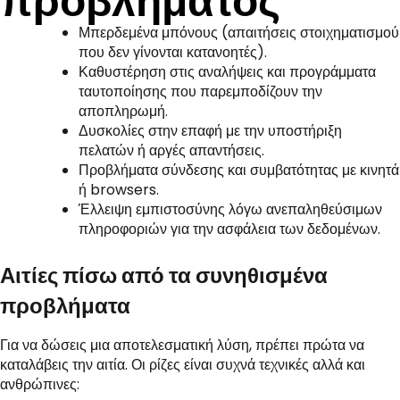
προβλήματος
Μπερδεμένα μπόνους (απαιτήσεις στοιχηματισμού
που δεν γίνονται κατανοητές).
Καθυστέρηση στις αναλήψεις και προγράμματα
ταυτοποίησης που παρεμποδίζουν την
αποπληρωμή.
Δυσκολίες στην επαφή με την υποστήριξη
πελατών ή αργές απαντήσεις.
Προβλήματα σύνδεσης και συμβατότητας με κινητά
ή browsers.
Έλλειψη εμπιστοσύνης λόγω ανεπαληθεύσιμων
πληροφοριών για την ασφάλεια των δεδομένων.
Αιτίες πίσω από τα συνηθισμένα
προβλήματα
Για να δώσεις μια αποτελεσματική λύση, πρέπει πρώτα να
καταλάβεις την αιτία. Οι ρίζες είναι συχνά τεχνικές αλλά και
ανθρώπινες: