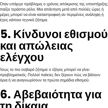
Όταν υπάρχει πρόβλημα, ο χρόνος απόκρισης της υποστήριξης
παίζει τεράστιο ρόλο. Μια απάντηση μετά από πολλές ώρες ή
μέρες μπορεί να είναι καταστροφική αν περιμένεις ανάληψη ή
έχεις κάποιο τεχνικό ζήτημα.
5. Κίνδυνοι εθισμού
και απώλειας
ελέγχου
Ίσως το πιο σοβαρό ζήτημα: ο τζόγος μπορεί να γίνει
προβληματικός. Πολλοί παίκτες δεν ξέρουν πώς να βάλουν
όρια ή να αναγνωρίσουν τα πρώτα σημάδια εθισμού.
6. Αβεβαιότητα για
τη δίκαια