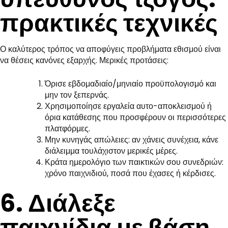
πρακτικές τεχνικές
Ο καλύτερος τρόπος να αποφύγεις προβλήματα εθισμού είναι
να θέσεις κανόνες εξαρχής. Μερικές προτάσεις:
Όρισε εβδομαδιαίο/μηνιαίο προϋπολογισμό και
μην τον ξεπερνάς.
Χρησιμοποίησε εργαλεία αυτο-αποκλεισμού ή
όρια κατάθεσης που προσφέρουν οι περισσότερες
πλατφόρμες.
Μην κυνηγάς απώλειες: αν χάνεις συνέχεια, κάνε
διάλειμμα τουλάχιστον μερικές μέρες.
Κράτα ημερολόγιο των παικτικών σου συνεδριών:
χρόνο παιχνιδιού, ποσά που έχασες ή κέρδισες.
6. Διάλεξε
παιχνίδια με βάση