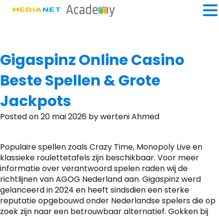
Catégorie :
gigaspinz-casino-spelen.nl
Gigaspinz Online Casino
Beste Spellen & Grote
Jackpots
Posted on
20 mai 2026
by
werteni Ahmed
Populaire spellen zoals Crazy Time, Monopoly Live en
klassieke roulettetafels zijn beschikbaar. Voor meer
informatie over verantwoord spelen raden wij de
richtlijnen van AGOG Nederland aan. Gigaspinz werd
gelanceerd in 2024 en heeft sindsdien een sterke
reputatie opgebouwd onder Nederlandse spelers die op
zoek zijn naar een betrouwbaar alternatief. Gokken bij