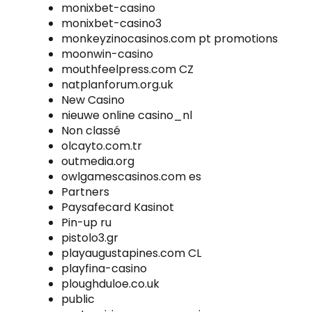
monixbet-casino
monixbet-casino3
monkeyzinocasinos.com pt promotions
moonwin-casino
mouthfeelpress.com CZ
natplanforum.org.uk
New Casino
nieuwe online casino_nl
Non classé
olcayto.com.tr
outmedia.org
owlgamescasinos.com es
Partners
Paysafecard Kasinot
Pin-up ru
pistolo3.gr
playaugustapines.com CL
playfina-casino
ploughduloe.co.uk
public