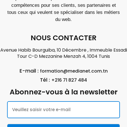
compétences pour ses clients, ses partenaires et
tous ceux qui veulent se spécialiser dans les métiers
du web.
NOUS CONTACTER
Avenue Habib Bourguiba, 10 Décembre , Immeuble Essadi
Tour C-D Mezzanine Menzah 4, 1004 Tunis
E-mail :
formation@medianet.com.tn
Tél :
+216 71 827 484
Abonnez-vous à la newsletter