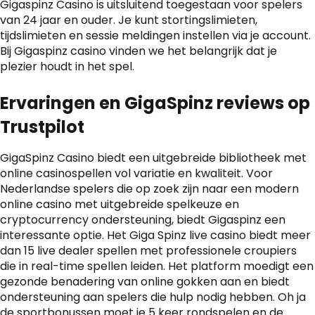
Gigaspinz Casino is uitsluitend toegestaan voor spelers
van 24 jaar en ouder. Je kunt stortingslimieten,
tijdslimieten en sessie meldingen instellen via je account.
Bij Gigaspinz casino vinden we het belangrijk dat je
plezier houdt in het spel.
Ervaringen en GigaSpinz reviews op
Trustpilot
GigaSpinz Casino biedt een uitgebreide bibliotheek met
online casinospellen vol variatie en kwaliteit. Voor
Nederlandse spelers die op zoek zijn naar een modern
online casino met uitgebreide spelkeuze en
cryptocurrency ondersteuning, biedt Gigaspinz een
interessante optie. Het Giga Spinz live casino biedt meer
dan 15 live dealer spellen met professionele croupiers
die in real-time spellen leiden. Het platform moedigt een
gezonde benadering van online gokken aan en biedt
ondersteuning aan spelers die hulp nodig hebben. Oh ja
de sportbonussen moet je 5 keer rondspelen en de