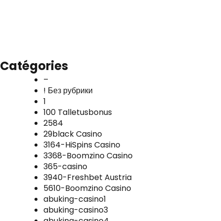
Catégories
–
! Без рубрики
1
100 Talletusbonus
2584
29black Casino
3164-HiSpins Casino
3368-Boomzino Casino
365-casino
3940-Freshbet Austria
5610-Boomzino Casino
abuking-casino1
abuking-casino3
abuking-casino4