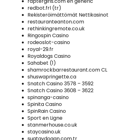
raptergiris.com en generic
redbot.frl (tr)
Rekisteröimättömät Nettikasinot
restauranteanton.com
rethinkingremote.co.uk
Ringospin Casino
rodeoslot-casino
royal-29.fr
Royaldogs Casino
Sahabet (1)
shamrockbarrestaurant.com CL
shuswapringette.ca
Snatch Casino 3578 – 3592
Snatch Casino 3608 – 3622
spinanga-casino
Spinita Casino
SpinRain Casino
Sport en Ligne
stanmerhouse.co.uk
staycasino.uk
suataydogan.com.tr