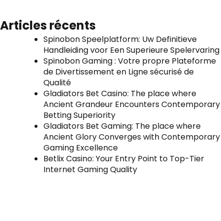
Articles récents
Spinobon Speelplatform: Uw Definitieve
Handleiding voor Een Superieure Spelervaring
Spinobon Gaming : Votre propre Plateforme
de Divertissement en Ligne sécurisé de
Qualité
Gladiators Bet Casino: The place where
Ancient Grandeur Encounters Contemporary
Betting Superiority
Gladiators Bet Gaming: The place where
Ancient Glory Converges with Contemporary
Gaming Excellence
Betlix Casino: Your Entry Point to Top-Tier
Internet Gaming Quality