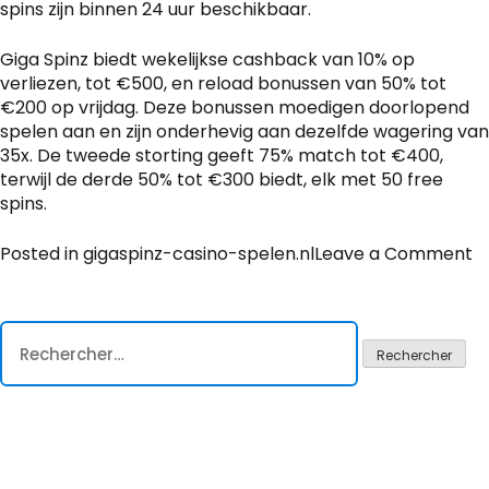
spins zijn binnen 24 uur beschikbaar.
Giga Spinz biedt wekelijkse cashback van 10% op
verliezen, tot €500, en reload bonussen van 50% tot
€200 op vrijdag. Deze bonussen moedigen doorlopend
spelen aan en zijn onderhevig aan dezelfde wagering van
35x. De tweede storting geeft 75% match tot €400,
terwijl de derde 50% tot €300 biedt, elk met 50 free
spins.
o
Posted in
gigaspinz-casino-spelen.nl
Leave a Comment
G
O
C
Rechercher :
B
S
&
G
J