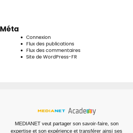
Méta
Connexion
Flux des publications
Flux des commentaires
Site de WordPress-FR
MEDIANET veut partager son savoir-faire, son
expertise et son expérience et transférer ainsi ses