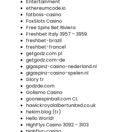
Entertainment
ethereumcode.io
fatboss-casino
FoxSlots Casino
Free Spins Bet Riviera
Freshbet Italy 3957 – 3959
freshbet-brazil
freshbet-france1
getgodz.com pl
getgodz.com-de
gigaspinz-casino-nederland.nl
gigaspinz-casino-spelen.nl
Glory tr
godzde.com
Golisimo Casino
gooniespinball.com CL
hawickroyalalbertunited.co.uk
hekim.blog (tr)
Hello World!
HighFlys Casino 3092 – 3103
highflys-casino