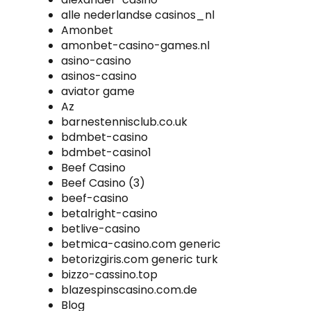
alle nederlandse casinos_nl
Amonbet
amonbet-casino-games.nl
asino-casino
asinos-casino
aviator game
Az
barnestennisclub.co.uk
bdmbet-casino
bdmbet-casino1
Beef Casino
Beef Casino (3)
beef-casino
betalright-casino
betlive-casino
betmica-casino.com generic
betorizgiris.com generic turk
bizzo-cassino.top
blazespinscasino.com.de
Blog