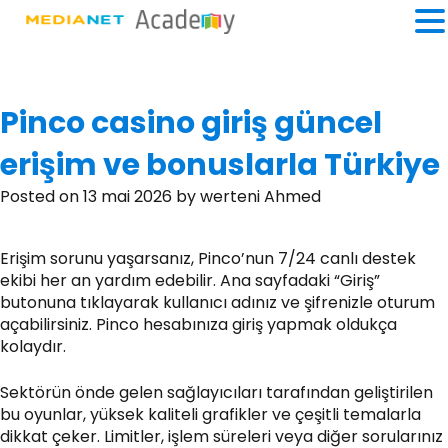
Catégorie :
outmedia.org
Pinco casino giriş güncel
erişim ve bonuslarla Türkiye
Posted on
13 mai 2026
by
werteni Ahmed
Erişim sorunu yaşarsanız, Pinco’nun 7/24 canlı destek
ekibi her an yardım edebilir. Ana sayfadaki “Giriş”
butonuna tıklayarak kullanıcı adınız ve şifrenizle oturum
açabilirsiniz. Pinco hesabınıza giriş yapmak oldukça
kolaydır.
Sektörün önde gelen sağlayıcıları tarafından geliştirilen
bu oyunlar, yüksek kaliteli grafikler ve çeşitli temalarla
dikkat çeker. Limitler, işlem süreleri veya diğer sorularınız