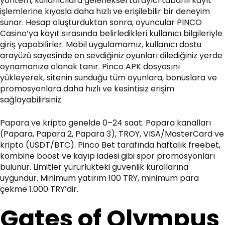
yöntem, kullanıcılara geleneksel tarayıcı tabanlı kayıt
işlemlerine kıyasla daha hızlı ve erişilebilir bir deneyim
sunar. Hesap oluşturduktan sonra, oyuncular PINCO
Casino’ya kayıt sırasında belirledikleri kullanıcı bilgileriyle
giriş yapabilirler. Mobil uygulamamız, kullanıcı dostu
arayüzü sayesinde en sevdiğiniz oyunları dilediğiniz yerde
oynamanıza olanak tanır. Pinco APK dosyasını
yükleyerek, sitenin sunduğu tüm oyunlara, bonuslara ve
promosyonlara daha hızlı ve kesintisiz erişim
sağlayabilirsiniz.
Papara ve kripto genelde 0–24 saat. Papara kanalları
(Papara, Papara 2, Papara 3), TROY, VISA/MasterCard ve
kripto (USDT/BTC). Pinco Bet tarafında haftalık freebet,
kombine boost ve kayıp iadesi gibi spor promosyonları
bulunur. Limitler yürürlükteki güvenlik kurallarına
uygundur. Minimum yatırım 100 TRY, minimum para
çekme 1.000 TRY’dir.
Gates of Olympus