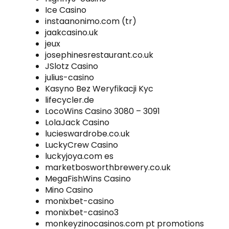
Ice Casino
instaanonimo.com (tr)
jaakcasino.uk
jeux
josephinesrestaurant.co.uk
JSlotz Casino
julius-casino
Kasyno Bez Weryfikacji Kyc
lifecycler.de
LocoWins Casino 3080 – 3091
LolaJack Casino
lucieswardrobe.co.uk
LuckyCrew Casino
luckyjoya.com es
marketbosworthbrewery.co.uk
MegaFishWins Casino
Mino Casino
monixbet-casino
monixbet-casino3
monkeyzinocasinos.com pt promotions