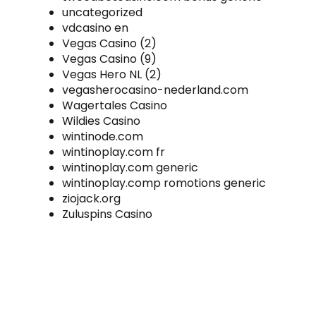
uncategorized
vdcasino en
Vegas Casino (2)
Vegas Casino (9)
Vegas Hero NL (2)
vegasherocasino-nederland.com
Wagertales Casino
Wildies Casino
wintinode.com
wintinoplay.com fr
wintinoplay.com generic
wintinoplay.comp romotions generic
ziojack.org
Zuluspins Casino