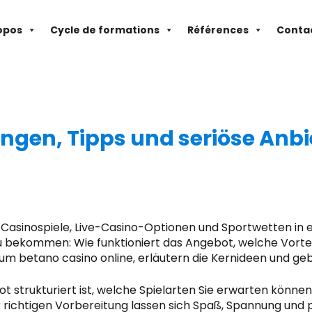
opos
Cycle de formations
Références
Conta
Catégorie :
godzde.com
ngen, Tipps und seriöse Anbi
ie Casinospiele, Live-Casino-Optionen und Sportwetten in 
u bekommen: Wie funktioniert das Angebot, welche Vorteile
um betano casino online, erläutern die Kernideen und geb
ot strukturiert ist, welche Spielarten Sie erwarten könne
der richtigen Vorbereitung lassen sich Spaß, Spannung und