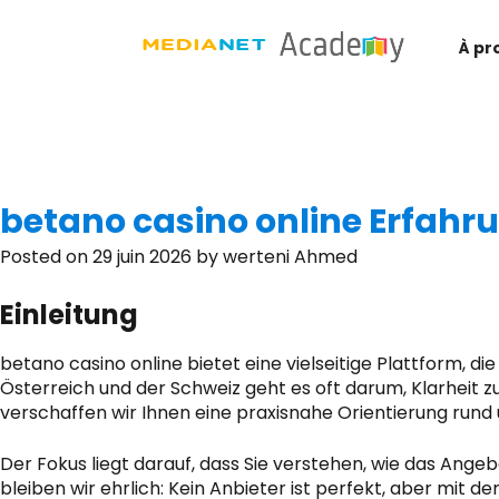
À pr
betano casino online Erfahru
Posted on
29 juin 2026
by
werteni Ahmed
Einleitung
betano casino online bietet eine vielseitige Plattform, d
Österreich und der Schweiz geht es oft darum, Klarheit z
verschaffen wir Ihnen eine praxisnahe Orientierung rund 
Der Fokus liegt darauf, dass Sie verstehen, wie das Angeb
bleiben wir ehrlich: Kein Anbieter ist perfekt, aber mit 