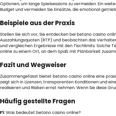
Optionen, um lange Spielsessions zu vermeiden. Ein weite
Budget und vermeiden Sie Einsätze, die emotional getriebe
Beispiele aus der Praxis
Stellen Sie sich vor, Sie entdecken bei betano casino onli
Auszahlungsquoten (RTP) und beobachten das Verhalten de
und vergleichen Ergebnisse mit den Tischlimits. Solche Te
online zu einem Ort, an dem Spaß mit Planbarkeit zus
Fazit und Wegweiser
Zusammengefasst bietet betano casino online eine praxi
zeigt sich in Lizenzen, transparenten Konditionen und ei
realisieren und Risiken ernst nehmen. Wenn Sie diese Gr
Häufig gestellte Fragen
F1:
Was bedeutet betano casino online?