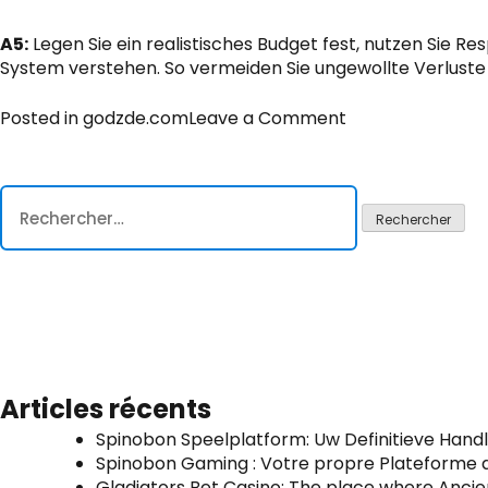
A5:
Legen Sie ein realistisches Budget fest, nutzen Sie Resp
System verstehen. So vermeiden Sie ungewollte Verluste
on
Posted in
godzde.com
Leave a Comment
betano
casino
online
Rechercher :
Erfahrungen,
Tipps
und
seriöse
Anbieter
Articles récents
Spinobon Speelplatform: Uw Definitieve Handl
Spinobon Gaming : Votre propre Plateforme de
Gladiators Bet Casino: The place where Anci