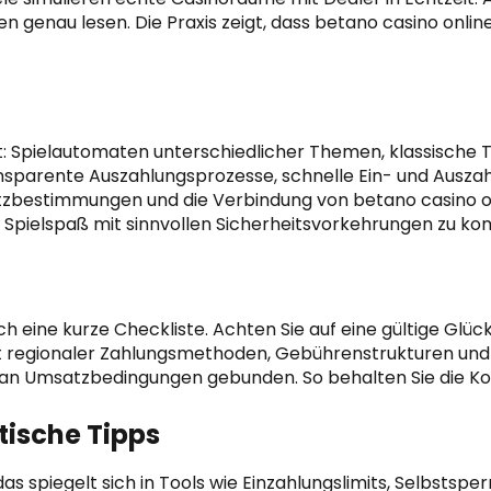
enau lesen. Die Praxis zeigt, dass betano casino online v
n
alt: Spielautomaten unterschiedlicher Themen, klassische 
transparente Auszahlungsprozesse, schnelle Ein- und Aus
hutzbestimmungen und die Verbindung von betano casino on
m Spielspaß mit sinnvollen Sicherheitsvorkehrungen zu ko
ich eine kurze Checkliste. Achten Sie auf eine gültige Glü
regionaler Zahlungsmethoden, Gebührenstrukturen und de
ft an Umsatzbedingungen gebunden. So behalten Sie die 
tische Tipps
as spiegelt sich in Tools wie Einzahlungslimits, Selbstsp