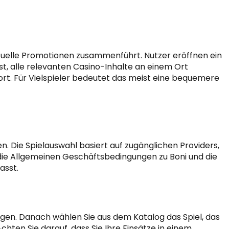
aktuelle Promotionen zusammenführt. Nutzer eröffnen ein
st, alle relevanten Casino-Inhalte an einem Ort
t. Für Vielspieler bedeutet das meist eine bequemere
en. Die Spielauswahl basiert auf zugänglichen Providers,
, die Allgemeinen Geschäftsbedingungen zu Boni und die
asst.
fügen. Danach wählen Sie aus dem Katalog das Spiel, das
chten Sie darauf, dass Sie Ihre Einsätze in einem