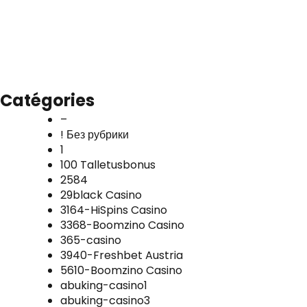
Catégories
–
! Без рубрики
1
100 Talletusbonus
2584
29black Casino
3164-HiSpins Casino
3368-Boomzino Casino
365-casino
3940-Freshbet Austria
5610-Boomzino Casino
abuking-casino1
abuking-casino3