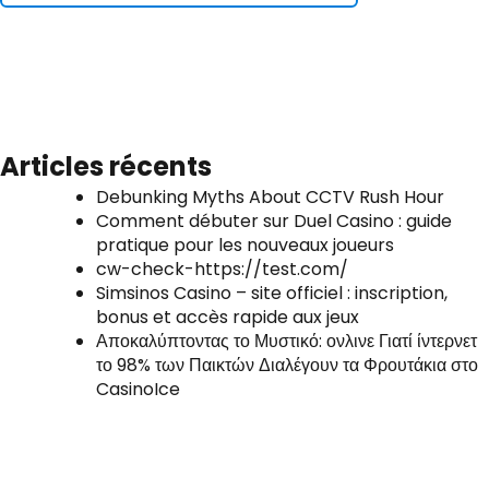
Articles récents
Debunking Myths About CCTV Rush Hour
Comment débuter sur Duel Casino : guide
pratique pour les nouveaux joueurs
cw-check-https://test.com/
Simsinos Casino – site officiel : inscription,
bonus et accès rapide aux jeux
Αποκαλύπτοντας το Μυστικό: ονλινε Γιατί ίντερνετ
το 98% των Παικτών Διαλέγουν τα Φρουτάκια στο
CasinoIce