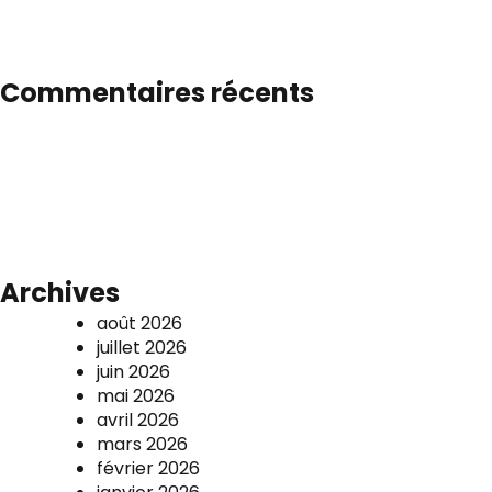
Commentaires récents
Archives
août 2026
juillet 2026
juin 2026
mai 2026
avril 2026
mars 2026
février 2026