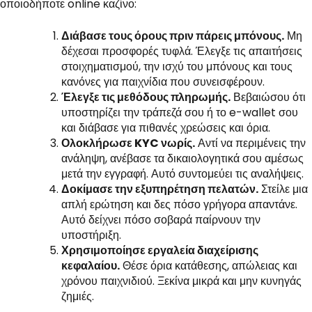
οποιοδήποτε online καζίνο:
Διάβασε τους όρους πριν πάρεις μπόνους.
Μη
δέχεσαι προσφορές τυφλά. Έλεγξε τις απαιτήσεις
στοιχηματισμού, την ισχύ του μπόνους και τους
κανόνες για παιχνίδια που συνεισφέρουν.
Έλεγξε τις μεθόδους πληρωμής.
Βεβαιώσου ότι
υποστηρίζει την τράπεζά σου ή το e-wallet σου
και διάβασε για πιθανές χρεώσεις και όρια.
Ολοκλήρωσε KYC νωρίς.
Αντί να περιμένεις την
ανάληψη, ανέβασε τα δικαιολογητικά σου αμέσως
μετά την εγγραφή. Αυτό συντομεύει τις αναλήψεις.
Δοκίμασε την εξυπηρέτηση πελατών.
Στείλε μια
απλή ερώτηση και δες πόσο γρήγορα απαντάνε.
Αυτό δείχνει πόσο σοβαρά παίρνουν την
υποστήριξη.
Χρησιμοποίησε εργαλεία διαχείρισης
κεφαλαίου.
Θέσε όρια κατάθεσης, απώλειας και
χρόνου παιχνιδιού. Ξεκίνα μικρά και μην κυνηγάς
ζημιές.