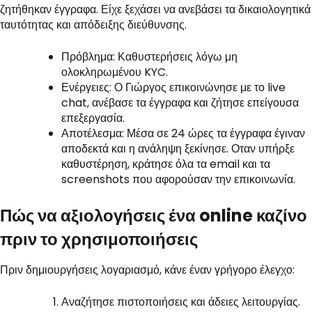
ζητήθηκαν έγγραφα. Είχε ξεχάσει να ανεβάσει τα δικαιολογητικά
ταυτότητας και απόδειξης διεύθυνσης.
Πρόβλημα: Καθυστερήσεις λόγω μη
ολοκληρωμένου KYC.
Ενέργειες: Ο Γιώργος επικοινώνησε με το live
chat, ανέβασε τα έγγραφα και ζήτησε επείγουσα
επεξεργασία.
Αποτέλεσμα: Μέσα σε 24 ώρες τα έγγραφα έγιναν
αποδεκτά και η ανάληψη ξεκίνησε. Οταν υπήρξε
καθυστέρηση, κράτησε όλα τα email και τα
screenshots που αφορούσαν την επικοινωνία.
Πώς να αξιολογήσεις ένα online καζίνο
πριν το χρησιμοποιήσεις
Πριν δημιουργήσεις λογαριασμό, κάνε έναν γρήγορο έλεγχο:
Αναζήτησε πιστοποιήσεις και άδειες λειτουργίας.