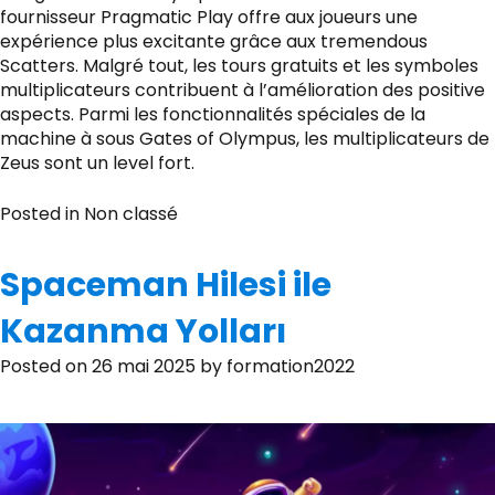
fournisseur Pragmatic Play offre aux joueurs une
expérience plus excitante grâce aux tremendous
Scatters. Malgré tout, les tours gratuits et les symboles
multiplicateurs contribuent à l’amélioration des positive
aspects. Parmi les fonctionnalités spéciales de la
machine à sous Gates of Olympus, les multiplicateurs de
Zeus sont un level fort.
Posted in
Non classé
Spaceman Hilesi ile
Kazanma Yolları
Posted on
26 mai 2025
by
formation2022