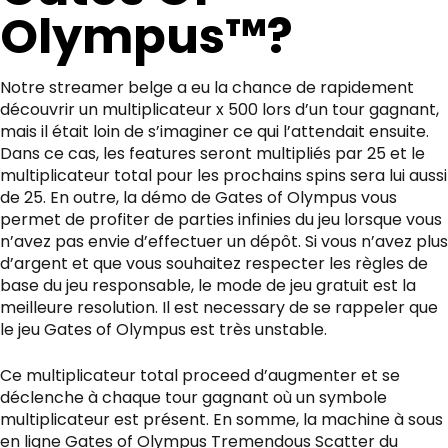
Olympus™?
Notre streamer belge a eu la chance de rapidement
découvrir un multiplicateur x 500 lors d’un tour gagnant,
mais il était loin de s’imaginer ce qui l’attendait ensuite.
Dans ce cas, les features seront multipliés par 25 et le
multiplicateur total pour les prochains spins sera lui aussi
de 25. En outre, la démo de Gates of Olympus vous
permet de profiter de parties infinies du jeu lorsque vous
n’avez pas envie d’effectuer un dépôt. Si vous n’avez plus
d’argent et que vous souhaitez respecter les règles de
base du jeu responsable, le mode de jeu gratuit est la
meilleure resolution. Il est necessary de se rappeler que
le jeu Gates of Olympus est très unstable.
Ce multiplicateur total proceed d’augmenter et se
déclenche à chaque tour gagnant où un symbole
multiplicateur est présent. En somme, la machine à sous
en ligne Gates of Olympus Tremendous Scatter du