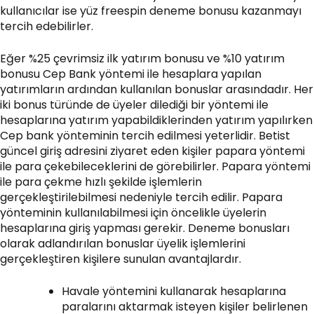
kullanıcılar ise yüz freespin deneme bonusu kazanmayı
tercih edebilirler.
Eğer %25 çevrimsiz ilk yatırım bonusu ve %10 yatırım
bonusu Cep Bank yöntemi ile hesaplara yapılan
yatırımların ardından kullanılan bonuslar arasındadır. Her
iki bonus türünde de üyeler dilediği bir yöntemi ile
hesaplarına yatırım yapabildiklerinden yatırım yapılırken
Cep bank yönteminin tercih edilmesi yeterlidir. Betist
güncel giriş adresini ziyaret eden kişiler papara yöntemi
ile para çekebileceklerini de görebilirler. Papara yöntemi
ile para çekme hızlı şekilde işlemlerin
gerçekleştirilebilmesi nedeniyle tercih edilir. Papara
yönteminin kullanılabilmesi için öncelikle üyelerin
hesaplarına giriş yapması gerekir. Deneme bonusları
olarak adlandırılan bonuslar üyelik işlemlerini
gerçekleştiren kişilere sunulan avantajlardır.
Havale yöntemini kullanarak hesaplarına
paralarını aktarmak isteyen kişiler belirlenen