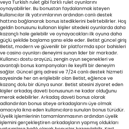
veya Turkish rulet gibi farklı rulet oyunlarını
oynayabilirler. Bu bonustan faydalanmak isteyen
kullanıcılar ilk yatırımlarının ardından canlı destek
hattına bağlanarak bonus istediklerini belirtebilirler. Hoş
geldin bonusunu kullanan kişiler sitedeki oyunlarda daha
kazançlı hale gelebilir ve oynayacakları ilk oyuna daha
güçlü şekilde başlama şansı elde eder.
Betist güncel giriş
Betist, modern ve güvenilir bir platformda spor bahisleri
ve casino oyunları deneyimi sunan lider bir markadır.
Kullanıcı dostu arayüzü, zengin oyun seçenekleri ve
avantajlı bonus kampanyaları ile keyifli bir deneyim
sağlar. Güncel giriş adresi ve 7/24 canlı destek hizmeti
sayesinde her an erişilebilir olan Betist, eğlence ve
kazanç dolu bir dünya sunar. Betist sitesini ziyaret eden
kişiler arkadaş daveti bonusunun ne kadar olduğunu
merak edebilirler. Arkadaş daveti bonus olarak
adlandırılan bonus siteye arkadaşlarını üye olmak
amacıyla ikna eden kullanıcılara sunulan bonus türüdür.
Üyelik işlemlerinin tamamlanmasının ardından üyelik
işlemini gerçekleştiren arkadaşların yapmış oldukları
yatırımlara bağlı olarak bonuslar kazanılabilir. Kart