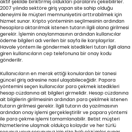
aktif şekilde biriktirmiş oldukları paralarını çekebilirler.
2007 yılında sektöre giriş yapan site sahip olduğu
deneyimi ile müşteri memnuniyetini arttırabilmek için
hizmet sunar. Kripto yönteminin seçilmesinin ardından
hesaplara aktarılmak istenen tutarın ilgili alana girilmesi
gerekir. İşlemin onaylanmasının ardından kullanıcılar
ödeme bilgileri adı verilen bir sayfa ile karşılaşırlar.
Havale yöntem ile göndermek istedikleri tutarı ilgili alana
giren kullanıcıların cep telefonuna bir onay kodu
gönderilir.
Kullanıcıların en merak ettiği konulardan bir tanesi
güncel giriş adresine nasıl ulaşabileceğidir. Papara
yöntemini seçen kullanıcılar para çekmek istedikleri
hesap cüzdanına ait bilgileri girmelidir. Hesap cüzdanına
ait bilgilerin girilmesinin ardından para çekilmek istenen
tutarın girilmesi gerekir. İlgili tutarın da yazılmasının
ardından onay işlemi gerçekleştirilir ve papara yöntemi
ile para çekme işlemi tamamlanabilir. Betist müşteri
hizmetlerine ulaşmak oldukça kolaydır ve her türlü
sorunuz veya sorununuz için size hızlı çözümler sunar.