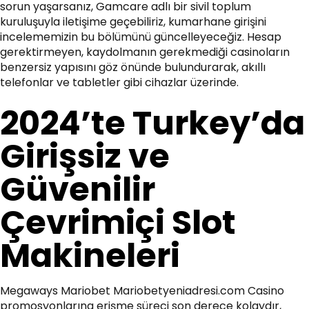
sorun yaşarsanız, Gamcare adlı bir sivil toplum
kuruluşuyla iletişime geçebiliriz, kumarhane girişini
incelememizin bu bölümünü güncelleyeceğiz. Hesap
gerektirmeyen, kaydolmanın gerekmediği casinoların
benzersiz yapısını göz önünde bulundurarak, akıllı
telefonlar ve tabletler gibi cihazlar üzerinde.
2024’te Turkey’da
Girişsiz ve
Güvenilir
Çevrimiçi Slot
Makineleri
Megaways Mariobet
Mariobetyeniadresi.com
Casino
promosyonlarına erişme süreci son derece kolaydır,