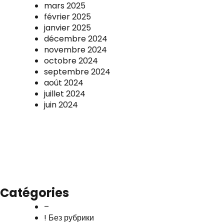
mars 2025
février 2025
janvier 2025
décembre 2024
novembre 2024
octobre 2024
septembre 2024
août 2024
juillet 2024
juin 2024
Catégories
–
! Без рубрики