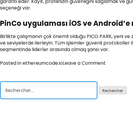
garanti eder. Kayıt, profilinizin güvenliğini sağlamak ve g
seçeneği var.
PinCo uygulaması iOS ve Android’e na
Birlikte çalışmanın çok önemli olduğu PICO PARK, yeni ve
ve seviyelerde ilerleyin. Tüm işlemler güvenli protokolle
seqmentində liderlər arasında olmaq şansı var.
on
Posted in
ethereumcode.io
Leave a Comment
Pinco
Casino
Uygulaması
Rechercher :
Türkiye
2026
APK
indir,
bonuslar
ve
mobil