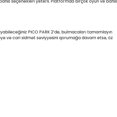
ı bahis seçenekleri yeterli. Platformda birçok oyun ve bahis
ynayabileceğiniz PICO PARK 2’de, bulmacaları tamamlayın
məyə və cari xidmət səviyyəsini qorumağa davam etsə, öz