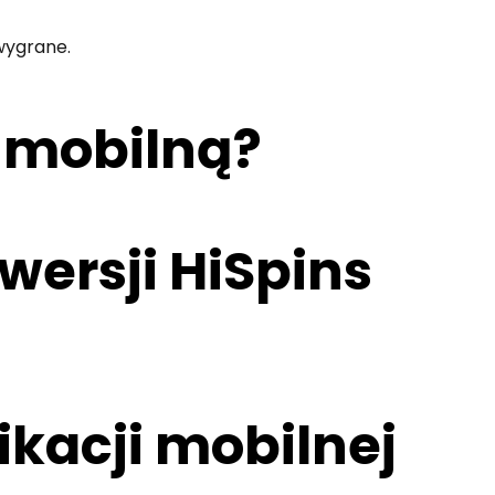
wygrane.
ę mobilną?
wersji HiSpins
ikacji mobilnej