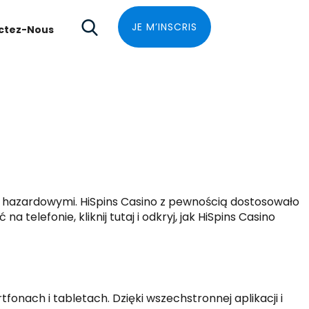
JE M’INSCRIS
ctez-Nous
ino
mi hazardowymi. HiSpins Casino z pewnością dostosowało
 na telefonie,
kliknij tutaj
i odkryj, jak HiSpins Casino
fonach i tabletach. Dzięki wszechstronnej aplikacji i