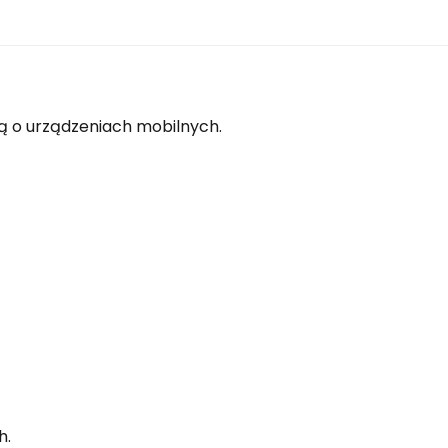
lą o urządzeniach mobilnych.
h.