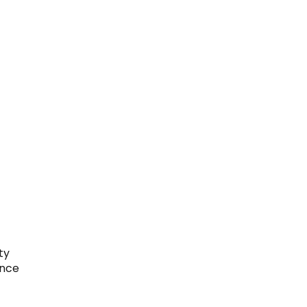
ty
ence