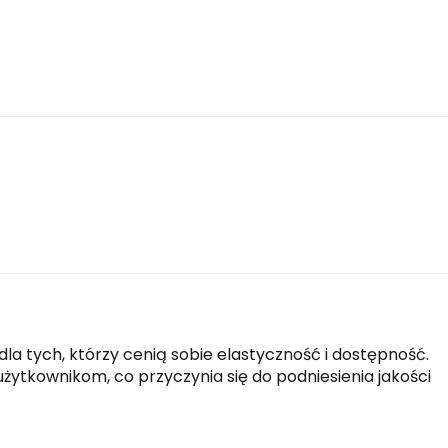
la tych, którzy cenią sobie elastyczność i dostępność.
użytkownikom, co przyczynia się do podniesienia jakości