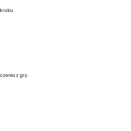
kroku:
czenia z gry.