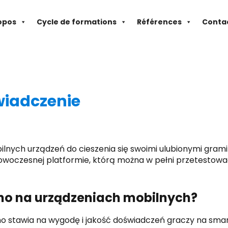
opos
Cycle de formations
Références
Conta
tégorie :
3164-HiSpins Cas
wiadczenie
bilnych urządzeń do cieszenia się swoimi ulubionymi gra
owoczesnej platformie, którą można w pełni przetestować
ino na urządzeniach mobilnych?
ino stawia na wygodę i jakość doświadczeń graczy na smart