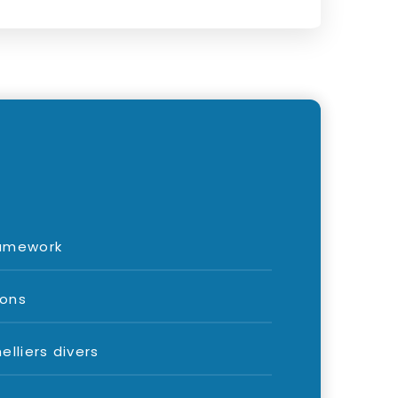
ramework
ions
elliers divers