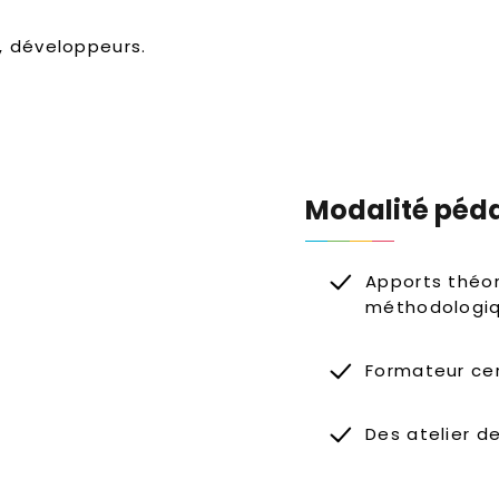
, développeurs.
Modalité péd
Apports théor
méthodologi
Formateur cer
Des atelier d