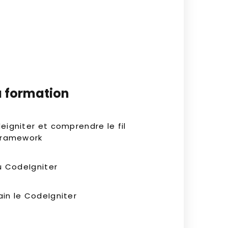
a formation
eigniter et comprendre le fil
 framework
du CodeIgniter
in le CodeIgniter