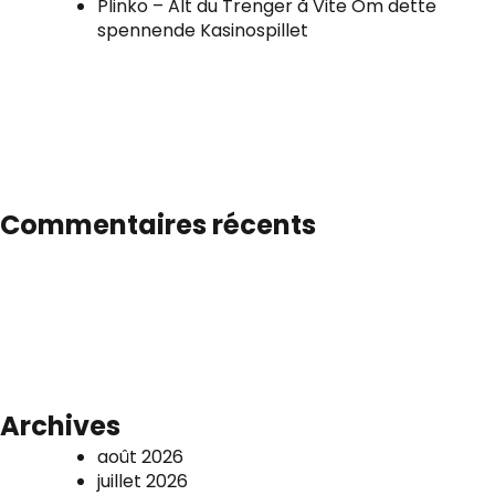
Plinko – Alt du Trenger å Vite Om dette
spennende Kasinospillet
Commentaires récents
Archives
août 2026
juillet 2026