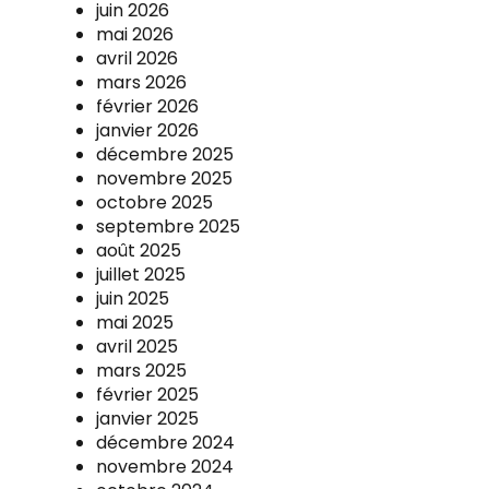
juin 2026
mai 2026
avril 2026
mars 2026
février 2026
janvier 2026
décembre 2025
novembre 2025
octobre 2025
septembre 2025
août 2025
juillet 2025
juin 2025
mai 2025
avril 2025
mars 2025
février 2025
janvier 2025
décembre 2024
novembre 2024