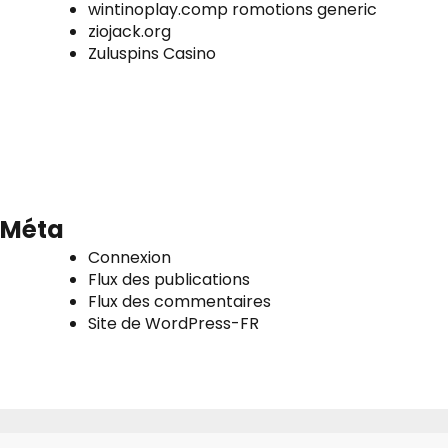
wintinoplay.comp romotions generic
ziojack.org
Zuluspins Casino
Méta
Connexion
Flux des publications
Flux des commentaires
Site de WordPress-FR