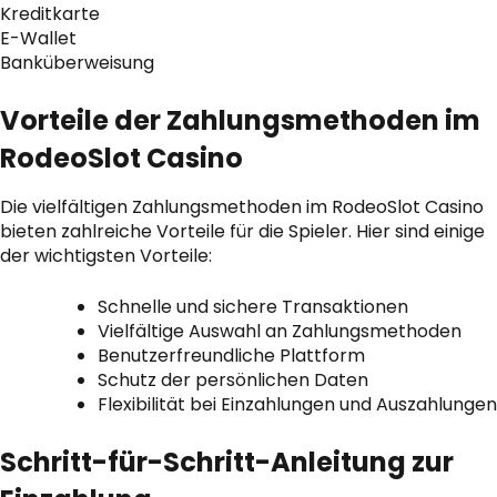
Kreditkarte
E-Wallet
Banküberweisung
Vorteile der Zahlungsmethoden im
RodeoSlot Casino
Die vielfältigen Zahlungsmethoden im RodeoSlot Casino
bieten zahlreiche Vorteile für die Spieler. Hier sind einige
der wichtigsten Vorteile:
Schnelle und sichere Transaktionen
Vielfältige Auswahl an Zahlungsmethoden
Benutzerfreundliche Plattform
Schutz der persönlichen Daten
Flexibilität bei Einzahlungen und Auszahlungen
Schritt-für-Schritt-Anleitung zur