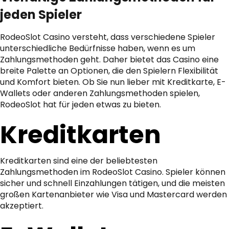
jeden Spieler
RodeoSlot Casino versteht, dass verschiedene Spieler
unterschiedliche Bedürfnisse haben, wenn es um
Zahlungsmethoden geht. Daher bietet das Casino eine
breite Palette an Optionen, die den Spielern Flexibilität
und Komfort bieten. Ob Sie nun lieber mit Kreditkarte, E-
Wallets oder anderen Zahlungsmethoden spielen,
RodeoSlot hat für jeden etwas zu bieten.
Kreditkarten
Kreditkarten sind eine der beliebtesten
Zahlungsmethoden im RodeoSlot Casino. Spieler können
sicher und schnell Einzahlungen tätigen, und die meisten
großen Kartenanbieter wie Visa und Mastercard werden
akzeptiert.