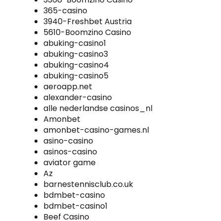
365-casino
3940-Freshbet Austria
5610-Boomzino Casino
abuking-casino1
abuking-casino3
abuking-casino4
abuking-casino5
aeroapp.net
alexander-casino
alle nederlandse casinos_nl
Amonbet
amonbet-casino-games.nl
asino-casino
asinos-casino
aviator game
Az
barnestennisclub.co.uk
bdmbet-casino
bdmbet-casino1
Beef Casino