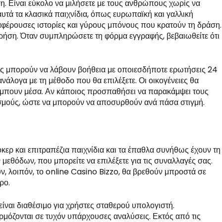
η. Είναι εύκολο να μιλήσετε με τους ανθρώπους χωρίς να
υτά τα κλασικά παιχνίδια, όπως ευρωπαϊκή και γαλλική
διαφέρουσες ιστορίες και γύρους μπόνους που κρατούν τη δράση.
 χρήση. Όταν συμπληρώσετε τη φόρμα εγγραφής, βεβαιωθείτε ότι
άτες μπορούν να λάβουν βοήθεια με οποιεσδήποτε ερωτήσεις 24
νάλογα με τη μέθοδο που θα επιλέξετε. Οι οικογένειες θα
να μπουν μέσα. Αν κάποιος προσπαθήσει να παρακάμψει τους
ιασμούς, ώστε να μπορούν να αποσυρθούν ανά πάσα στιγμή.
κερ και επιτραπέζια παιχνίδια και τα έπαθλα συνήθως έχουν τη
μεθόδων, που μπορείτε να επιλέξετε για τις συναλλαγές σας.
ύν, λοιπόν, το online Casino Bizzo, θα βρεθούν μπροστά σε
ρο.
είναι διαθέσιμο για χρήστες σταθερού υπολογιστή.
ρμόζονται σε τυχόν υπάρχουσες αναλύσεις. Εκτός από τις