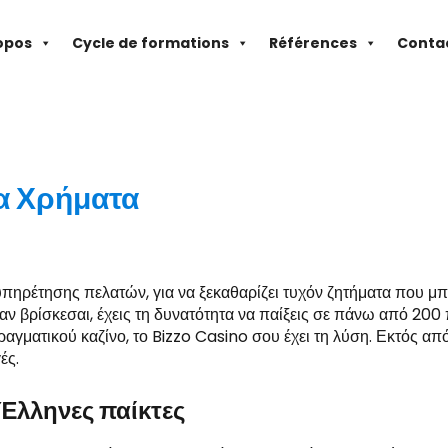
opos
Cycle de formations
Références
Conta
atégorie :
bizzo-cassino.t
α Χρήματα
υπηρέτησης πελατών, για να ξεκαθαρίζει τυχόν ζητήματα που μπ
ν βρίσκεσαι, έχεις τη δυνατότητα να παίξεις σε πάνω από 200 πα
ραγματικού καζίνο, το Bizzo Casino σου έχει τη λύση. Εκτός από
ές.
 Έλληνες παίκτες