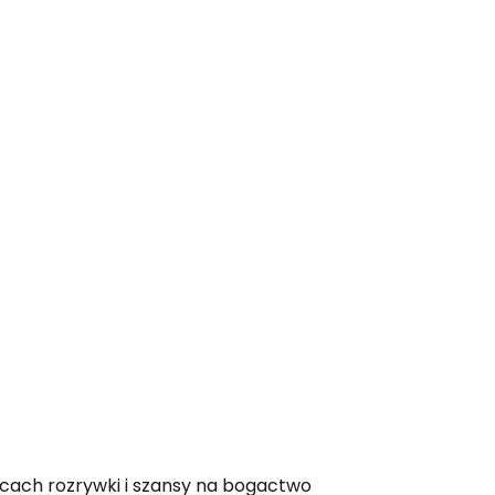
jscach rozrywki i szansy na bogactwo