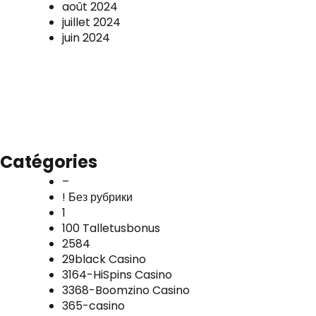
août 2024
juillet 2024
juin 2024
Catégories
–
! Без рубрики
1
100 Talletusbonus
2584
29black Casino
3164-HiSpins Casino
3368-Boomzino Casino
365-casino