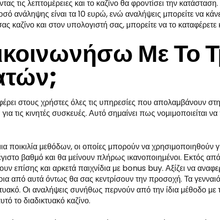
τας τις λεπτομέρειες και το καζίνο θα φροντίσει την κατάσταση
ποσό ανάληψης είναι τα 10 ευρώ, ενώ αναλήψεις μπορείτε να κά
 καζίνο και στον υπολογιστή σας, μπορείτε να το καταφέρετε 
κοινωνήσω Με Το 
ατών;
φέρει στους χρήστες όλες τις υπηρεσίες που απολαμβάνουν στη
 για τις κινητές συσκευές. Αυτό σημαίνει πως νομιμοποιείται ν
α ποικιλία μεθόδων, οι οποίες μπορούν να χρησιμοποιηθούν γι
γιστο βαθμό και θα μείνουν πλήρως ικανοποιημένοι. Εκτός από 
υν επίσης και αρκετά παιχνίδια με bonus buy. Αξίζει να αναφερθ
ποια από αυτά όντως θα σας κεντρίσουν την προσοχή. Τα γεννα
δικτυακό. Οι αναλήψεις συνήθως περνούν από την ίδια μέθοδο 
τό το διαδικτυακό καζίνο.