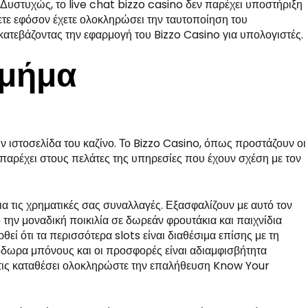
. Δυστυχώς, το live chat
bizzo casino
δεν παρέχει υποστήριξη
νετε εφόσον έχετε ολοκληρώσει την ταυτοποίηση του
κατεβάζοντας την εφαρμογή του Bizzo Casino για υπολογιστές.
Τμήμα
ν ιστοσελίδα του καζίνο. Το Bizzo Casino, όπως προστάζουν οι
α παρέχει στους πελάτες της υπηρεσίες που έχουν σχέση με τον
α τις χρηματικές σας συναλλαγές. Εξασφαλίζουν με αυτό τον
την μοναδική ποικιλία σε δωρεάν φρουτάκια και παιχνίδια
εί ότι τα περισσότερα slots είναι διαθέσιμα επίσης με τη
ιόδωρα μπόνους και οι προσφορές είναι αδιαμφισβήτητα
με τις καταθέσει ολοκληρώστε την επαλήθευση Know Your