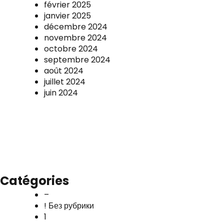
février 2025
janvier 2025
décembre 2024
novembre 2024
octobre 2024
septembre 2024
août 2024
juillet 2024
juin 2024
Catégories
–
! Без рубрики
1