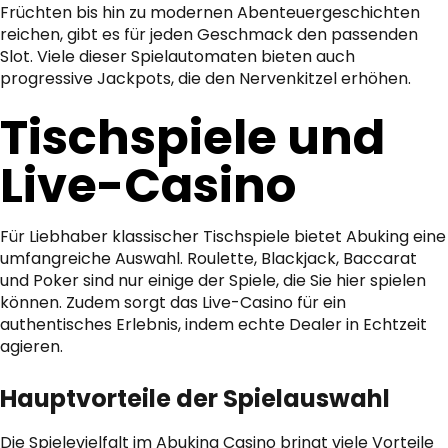
Früchten bis hin zu modernen Abenteuergeschichten
reichen, gibt es für jeden Geschmack den passenden
Slot. Viele dieser Spielautomaten bieten auch
progressive Jackpots, die den Nervenkitzel erhöhen.
Tischspiele und
Live-Casino
Für Liebhaber klassischer Tischspiele bietet Abuking eine
umfangreiche Auswahl. Roulette, Blackjack, Baccarat
und Poker sind nur einige der Spiele, die Sie hier spielen
können. Zudem sorgt das Live-Casino für ein
authentisches Erlebnis, indem echte Dealer in Echtzeit
agieren.
Hauptvorteile der Spielauswahl
Die Spielevielfalt im Abuking Casino bringt viele Vorteile