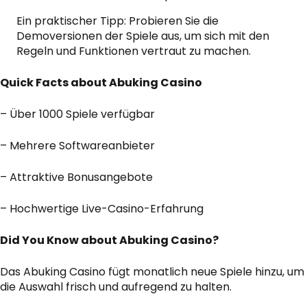
Ein praktischer Tipp: Probieren Sie die
Demoversionen der Spiele aus, um sich mit den
Regeln und Funktionen vertraut zu machen.
Quick Facts about Abuking Casino
– Über 1000 Spiele verfügbar
– Mehrere Softwareanbieter
– Attraktive Bonusangebote
– Hochwertige Live-Casino-Erfahrung
Did You Know about Abuking Casino?
Das Abuking Casino fügt monatlich neue Spiele hinzu, um
die Auswahl frisch und aufregend zu halten.