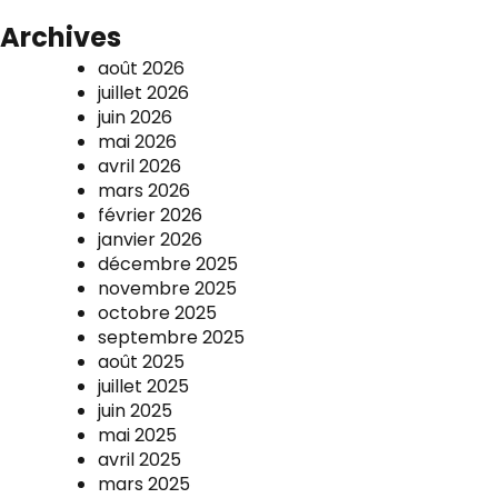
Archives
août 2026
juillet 2026
juin 2026
mai 2026
avril 2026
mars 2026
février 2026
janvier 2026
décembre 2025
novembre 2025
octobre 2025
septembre 2025
août 2025
juillet 2025
juin 2025
mai 2025
avril 2025
mars 2025