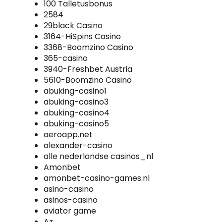
100 Talletusbonus
2584
29black Casino
3164-HiSpins Casino
3368-Boomzino Casino
365-casino
3940-Freshbet Austria
5610-Boomzino Casino
abuking-casino1
abuking-casino3
abuking-casino4
abuking-casino5
aeroapp.net
alexander-casino
alle nederlandse casinos_nl
Amonbet
amonbet-casino-games.nl
asino-casino
asinos-casino
aviator game
Az