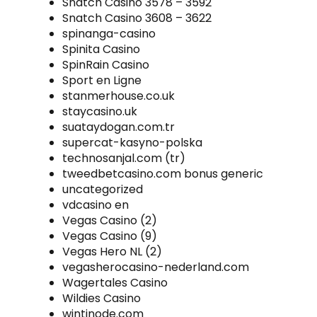
Snatch Casino 3578 – 3592
Snatch Casino 3608 – 3622
spinanga-casino
Spinita Casino
SpinRain Casino
Sport en Ligne
stanmerhouse.co.uk
staycasino.uk
suataydogan.com.tr
supercat-kasyno-polska
technosanjal.com (tr)
tweedbetcasino.com bonus generic
uncategorized
vdcasino en
Vegas Casino (2)
Vegas Casino (9)
Vegas Hero NL (2)
vegasherocasino-nederland.com
Wagertales Casino
Wildies Casino
wintinode.com