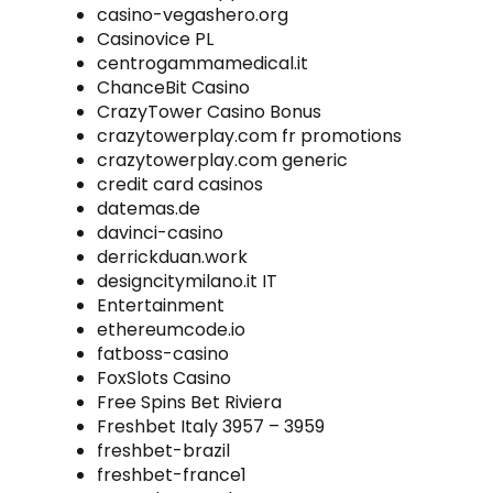
casino-vegashero.org
Casinovice PL
centrogammamedical.it
ChanceBit Casino
CrazyTower Casino Bonus
crazytowerplay.com fr promotions
crazytowerplay.com generic
credit card casinos
datemas.de
davinci-casino
derrickduan.work
designcitymilano.it IT
Entertainment
ethereumcode.io
fatboss-casino
FoxSlots Casino
Free Spins Bet Riviera
Freshbet Italy 3957 – 3959
freshbet-brazil
freshbet-france1