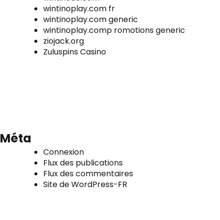
wintinoplay.com fr
wintinoplay.com generic
wintinoplay.comp romotions generic
ziojack.org
Zuluspins Casino
Méta
Connexion
Flux des publications
Flux des commentaires
Site de WordPress-FR