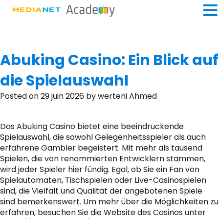
Catégorie :
abuking-casino4
Abuking Casino: Ein Blick auf
die Spielauswahl
Posted on
29 juin 2026
by
werteni Ahmed
Das Abuking Casino bietet eine beeindruckende
Spielauswahl, die sowohl Gelegenheitsspieler als auch
erfahrene Gambler begeistert. Mit mehr als tausend
Spielen, die von renommierten Entwicklern stammen,
wird jeder Spieler hier fündig. Egal, ob Sie ein Fan von
Spielautomaten, Tischspielen oder Live-Casinospielen
sind, die Vielfalt und Qualität der angebotenen Spiele
sind bemerkenswert. Um mehr über die Möglichkeiten zu
erfahren, besuchen Sie die Website des Casinos unter