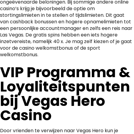
ongeëvenaarde beloningen. Bij sommige andere online
casino’s krijg je bijvoorbeeld de optie om
stortingslimieten in te stellen of tijdslimieten. Dit gaat
van cashback bonussen en hogere opnamelimieten tot
een persoonlijke accountmanager en zelfs een reis naar
Las Vegas. De gratis spins hebben een iets hogere
inzetvereiste, namelijk 40 x. Je mag zelf kiezen of je gaat
voor de casino welkomstbonus of de sport
welkomstbonus.
VIP Programma &
Loyaliteitspunten
bij Vegas Hero
Casino
Door vrienden te verwijzen naar Vegas Hero kun je