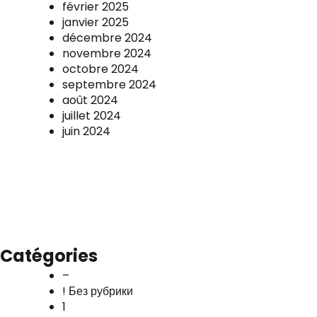
février 2025
janvier 2025
décembre 2024
novembre 2024
octobre 2024
septembre 2024
août 2024
juillet 2024
juin 2024
Catégories
–
! Без рубрики
1