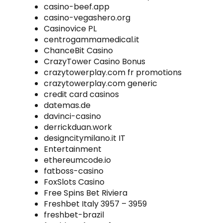
casino-beef.app
casino-vegashero.org
Casinovice PL
centrogammamedical.it
ChanceBit Casino
CrazyTower Casino Bonus
crazytowerplay.com fr promotions
crazytowerplay.com generic
credit card casinos
datemas.de
davinci-casino
derrickduan.work
designcitymilano.it IT
Entertainment
ethereumcode.io
fatboss-casino
FoxSlots Casino
Free Spins Bet Riviera
Freshbet Italy 3957 – 3959
freshbet-brazil