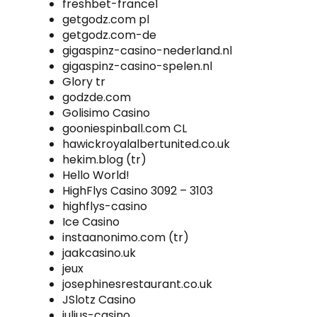
freshbet-france1
getgodz.com pl
getgodz.com-de
gigaspinz-casino-nederland.nl
gigaspinz-casino-spelen.nl
Glory tr
godzde.com
Golisimo Casino
gooniespinball.com CL
hawickroyalalbertunited.co.uk
hekim.blog (tr)
Hello World!
HighFlys Casino 3092 – 3103
highflys-casino
Ice Casino
instaanonimo.com (tr)
jaakcasino.uk
jeux
josephinesrestaurant.co.uk
JSlotz Casino
julius-casino