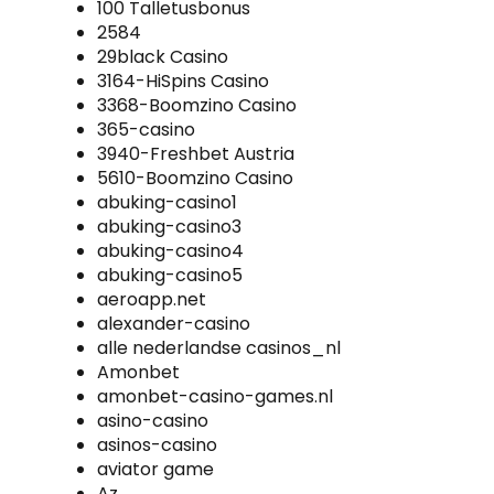
100 Talletusbonus
2584
29black Casino
3164-HiSpins Casino
3368-Boomzino Casino
365-casino
3940-Freshbet Austria
5610-Boomzino Casino
abuking-casino1
abuking-casino3
abuking-casino4
abuking-casino5
aeroapp.net
alexander-casino
alle nederlandse casinos_nl
Amonbet
amonbet-casino-games.nl
asino-casino
asinos-casino
aviator game
Az