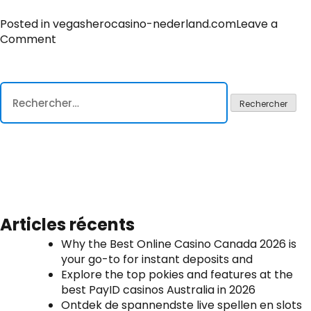
Posted in
vegasherocasino-nederland.com
Leave a
on
Comment
Vegas
Hero
Online
Rechercher :
Casino
Review
2026
Articles récents
Why the Best Online Casino Canada 2026 is
your go-to for instant deposits and
Explore the top pokies and features at the
best PayID casinos Australia in 2026
Ontdek de spannendste live spellen en slots