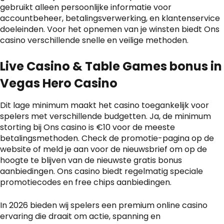
gebruikt alleen persoonlijke informatie voor
accountbeheer, betalingsverwerking, en klantenservice
doeleinden. Voor het opnemen van je winsten biedt Ons
casino verschillende snelle en veilige methoden.
Live Casino & Table Games bonus in
Vegas Hero Casino
Dit lage minimum maakt het casino toegankelijk voor
spelers met verschillende budgetten. Ja, de minimum
storting bij Ons casino is €10 voor de meeste
betalingsmethoden. Check de promotie-pagina op de
website of meld je aan voor de nieuwsbrief om op de
hoogte te blijven van de nieuwste gratis bonus
aanbiedingen. Ons casino biedt regelmatig speciale
promotiecodes en free chips aanbiedingen.
In 2026 bieden wij spelers een premium online casino
ervaring die draait om actie, spanning en