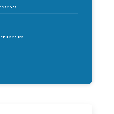
mposants
rchitecture