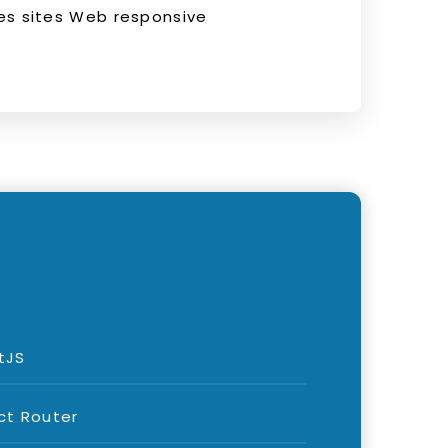
es sites Web responsive
tJS
ct Router