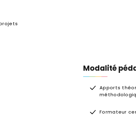
projets
Modalité péd
Apports théor
méthodologi
Formateur cer