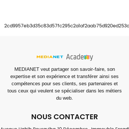
локируя специальные функции. Регистрация в casino
твий. Вавада казино раздает выгодные акционные
В игровом каталоге вавада казино есть известные игровые
2cd9957eb3d35c83d57fc295c2a1af2aab75d920ed253a
MEDIANET veut partager son savoir-faire, son
expertise et son expérience et transférer ainsi ses
compétences pour ses clients, ses partenaires et
tous ceux qui veulent se spécialiser dans les métiers
du web.
NOUS CONTACTER