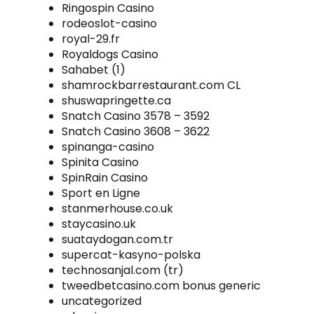
Ringospin Casino
rodeoslot-casino
royal-29.fr
Royaldogs Casino
Sahabet (1)
shamrockbarrestaurant.com CL
shuswapringette.ca
Snatch Casino 3578 – 3592
Snatch Casino 3608 – 3622
spinanga-casino
Spinita Casino
SpinRain Casino
Sport en Ligne
stanmerhouse.co.uk
staycasino.uk
suataydogan.com.tr
supercat-kasyno-polska
technosanjal.com (tr)
tweedbetcasino.com bonus generic
uncategorized