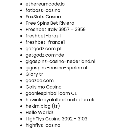
ethereumcode.io
fatboss-casino
FoxSlots Casino
Free Spins Bet Riviera
Freshbet Italy 3957 – 3959
freshbet-brazil
freshbet-france1
getgodz.com pl
getgodz.com-de
gigaspinz-casino-nederland.nl
gigaspinz-casino-spelen.nl
Glory tr
godzde.com
Golisimo Casino
gooniespinball.com CL
hawickroyalalbertunited.co.uk
hekim.blog (tr)
Hello World!
HighFlys Casino 3092 – 3103
highflys-casino