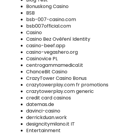
Bonuskong Casino
BSB
bsb-007-casino.com
bsb007official.com
Casino
Casino Bez Ověření Identity
casino-beef.app
casino-vegashero.org
Casinovice PL
centrogammamedical.it
ChanceBit Casino
CrazyTower Casino Bonus
crazytowerplay.com fr promotions
crazytowerplay.com generic
credit card casinos
datemas.de
davinci-casino
derrickduan.work
designcitymilano.it IT
Entertainment