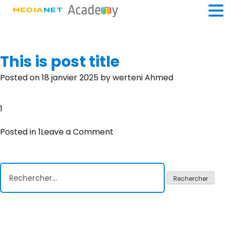
Catégorie :
1
This is post title
Posted on
18 janvier 2025
by
werteni Ahmed
1
on
Posted in
1
Leave a Comment
This
is
post
Rechercher :
title