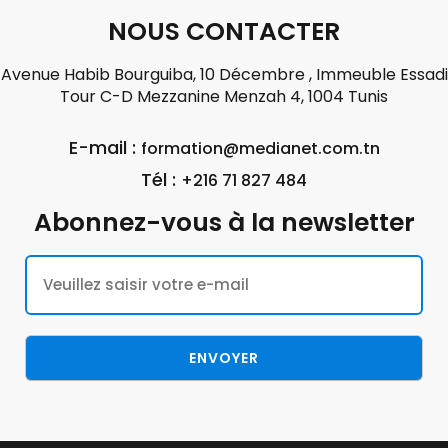
NOUS CONTACTER
Avenue Habib Bourguiba, 10 Décembre , Immeuble Essadi
Tour C-D Mezzanine Menzah 4, 1004 Tunis
E-mail :
formation@medianet.com.tn
Tél :
+216 71 827 484
Abonnez-vous à la newsletter