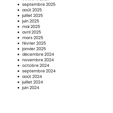
septembre 2025
août 2025
juillet 2025
juin 2025
mai 2025
avril 2025
mars 2025
février 2025
janvier 2025
décembre 2024
novembre 2024
octobre 2024
septembre 2024
août 2024
juillet 2024
juin 2024