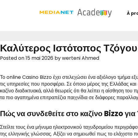
À pr
Καλύτερος Ιστότοπος Τζόγου
Posted on
15 mai 2026
by
werteni Ahmed
Το online Casino Bizzo έχει στελεχώσει ένα αξιόλογο τμήμα εξ
τις υπηρεσίες που προσφέρει. Σε όποιο μέρος της Ελλάδας και α
καζίνο διαδικτυακά, αλλά θεωρείς ότι θα λείπει η αίσθηση του π
τα πιο αγαπημένα επιτραπέζια παιχνίδια σε διάφορες παραλλαγ
Πώς να συνδεθείτε στο καζίνο Bizzo για
Στείλτε τους ένα μήνυμα ηλεκτρονικού ταχυδρομείου περιγράφον
της ελληνικής γλώσσας. Αξίζει να σημειωθεί πως το ελάχιστο 