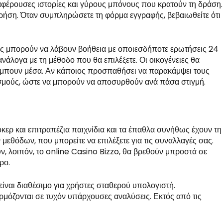
διαφέρουσες ιστορίες και γύρους μπόνους που κρατούν τη δράση.
 χρήση. Όταν συμπληρώσετε τη φόρμα εγγραφής, βεβαιωθείτε ότι
άτες μπορούν να λάβουν βοήθεια με οποιεσδήποτε ερωτήσεις 24
νάλογα με τη μέθοδο που θα επιλέξετε. Οι οικογένειες θα
να μπουν μέσα. Αν κάποιος προσπαθήσει να παρακάμψει τους
ιασμούς, ώστε να μπορούν να αποσυρθούν ανά πάσα στιγμή.
κερ και επιτραπέζια παιχνίδια και τα έπαθλα συνήθως έχουν τη
μεθόδων, που μπορείτε να επιλέξετε για τις συναλλαγές σας.
ύν, λοιπόν, το online Casino Bizzo, θα βρεθούν μπροστά σε
ρο.
είναι διαθέσιμο για χρήστες σταθερού υπολογιστή.
ρμόζονται σε τυχόν υπάρχουσες αναλύσεις. Εκτός από τις