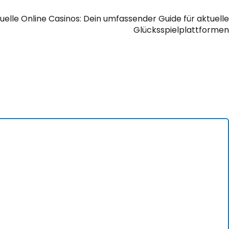
elle Online Casinos: Dein umfassender Guide für aktuelle
Glücksspielplattformen