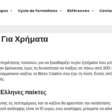
opos
Cycle de formations
Références
Conta
 Για Χρήματα
υπηρέτησης πελατών, για να ξεκαθαρίζει τυχόν ζητήματα που μπ
ν βρίσκεσαι, έχεις τη δυνατότητα να παίξεις σε πάνω από 200 πα
ραγματικού καζίνο, το Bizzo Casino σου έχει τη λύση. Εκτός από
ές.
 Έλληνες παίκτες
τας τις λεπτομέρειες και το καζίνο θα φροντίσει την κατάσταση
ποσό ανάληψης είναι τα 10 ευρώ, ενώ αναλήψεις μπορείτε να κά