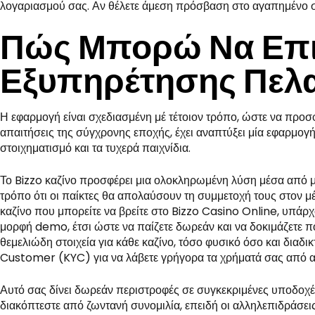
λογαριασμού σας. Αν θέλετε άμεση πρόσβαση στο αγαπημένο σας
Πώς Μπορώ Να Επι
Εξυπηρέτησης Πελ
Η εφαρμογή είναι σχεδιασμένη μέ τέτοιον τρόπο, ώστε να προσ
απαιτήσεις της σύγχρονης εποχής, έχει αναπτύξει μία εφαρμογή
στοιχηματισμό και τα τυχερά παιχνίδια.
Το Bizzo καζίνο προσφέρει μια ολοκληρωμένη λύση μέσα από μι
τρόπο ότι οι παίκτες θα απολαύσουν τη συμμετοχή τους στον μέ
καζίνο που μπορείτε να βρείτε στο Bizzo Casino Online, υπάρχο
μορφή demo, έτσι ώστε να παίζετε δωρεάν και να δοκιμάζετε 
θεμελιώδη στοιχεία για κάθε καζίνο, τόσο φυσικό όσο και δια
Customer (KYC) για να λάβετε γρήγορα τα χρήματά σας από αυ
Αυτό σας δίνει δωρεάν περιστροφές σε συγκεκριμένες υποδοχές
διακόπτεστε από ζωντανή συνομιλία, επειδή οι αλληλεπιδράσει