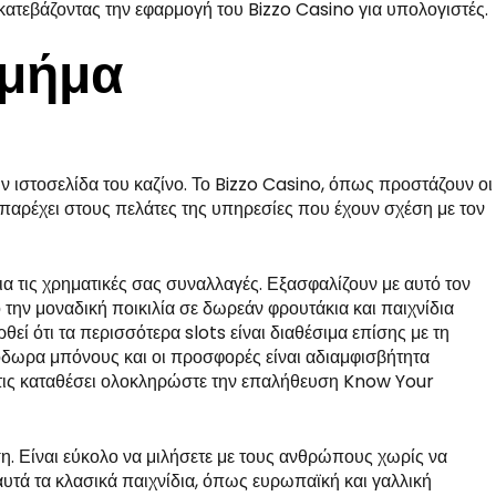
κατεβάζοντας την εφαρμογή του Bizzo Casino για υπολογιστές.
Τμήμα
ν ιστοσελίδα του καζίνο. Το Bizzo Casino, όπως προστάζουν οι
α παρέχει στους πελάτες της υπηρεσίες που έχουν σχέση με τον
α τις χρηματικές σας συναλλαγές. Εξασφαλίζουν με αυτό τον
την μοναδική ποικιλία σε δωρεάν φρουτάκια και παιχνίδια
εί ότι τα περισσότερα slots είναι διαθέσιμα επίσης με τη
ιόδωρα μπόνους και οι προσφορές είναι αδιαμφισβήτητα
με τις καταθέσει ολοκληρώστε την επαλήθευση Know Your
η. Είναι εύκολο να μιλήσετε με τους ανθρώπους χωρίς να
υτά τα κλασικά παιχνίδια, όπως ευρωπαϊκή και γαλλική