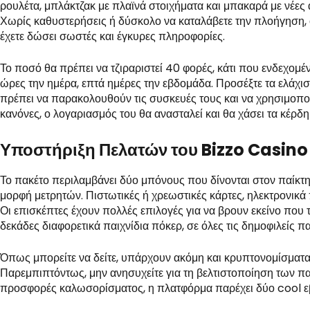
ρουλέτα, μπλάκτζακ με πλαϊνά στοιχήματα και μπακαρά με νέες 
Χωρίς καθυστερήσεις ή δύσκολο να καταλάβετε την πλοήγηση, όλ
έχετε δώσει σωστές και έγκυρες πληροφορίες.
Το ποσό θα πρέπει να τζιραριστεί 40 φορές, κάτι που ενδεχομ
ώρες την ημέρα, επτά ημέρες την εβδομάδα. Προσέξτε τα ελάχισ
πρέπει να παρακολουθούν τις συσκευές τους και να χρησιμοπο
κανόνες, ο λογαριασμός του θα ανασταλεί και θα χάσει τα κέρ
Υποστήριξη Πελατών του Bizzo Casino
Το πακέτο περιλαμβάνει δύο μπόνους που δίνονται στον παίκτη 
μορφή μετρητών. Πιστωτικές ή χρεωστικές κάρτες, ηλεκτρονικά 
Οι επισκέπτες έχουν πολλές επιλογές για να βρουν εκείνο που τ
δεκάδες διαφορετικά παιχνίδια πόκερ, σε όλες τις δημοφιλείς πα
Όπως μπορείτε να δείτε, υπάρχουν ακόμη και κρυπτονομίσματα σ
Παρεμπιπτόντως, μην ανησυχείτε για τη βελτιστοποίηση των πα
προσφορές καλωσορίσματος, η πλατφόρμα παρέχει δύο cool εβ