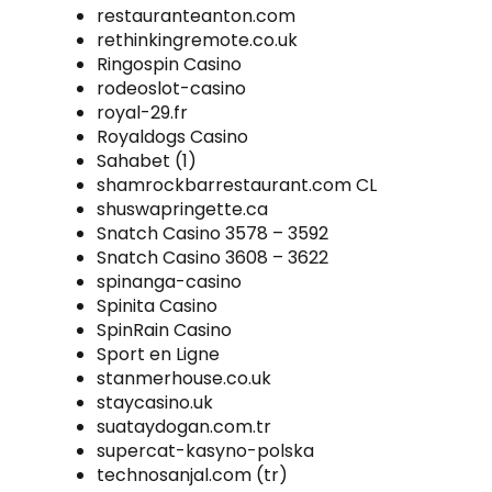
restauranteanton.com
rethinkingremote.co.uk
Ringospin Casino
rodeoslot-casino
royal-29.fr
Royaldogs Casino
Sahabet (1)
shamrockbarrestaurant.com CL
shuswapringette.ca
Snatch Casino 3578 – 3592
Snatch Casino 3608 – 3622
spinanga-casino
Spinita Casino
SpinRain Casino
Sport en Ligne
stanmerhouse.co.uk
staycasino.uk
suataydogan.com.tr
supercat-kasyno-polska
technosanjal.com (tr)