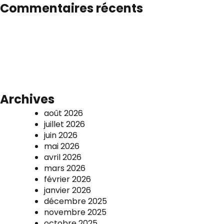
Commentaires récents
Archives
août 2026
juillet 2026
juin 2026
mai 2026
avril 2026
mars 2026
février 2026
janvier 2026
décembre 2025
novembre 2025
octobre 2025