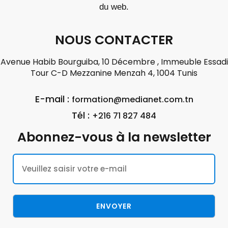
du web.
NOUS CONTACTER
Avenue Habib Bourguiba, 10 Décembre , Immeuble Essadi
Tour C-D Mezzanine Menzah 4, 1004 Tunis
E-mail :
formation@medianet.com.tn
Tél :
+216 71 827 484
Abonnez-vous à la newsletter