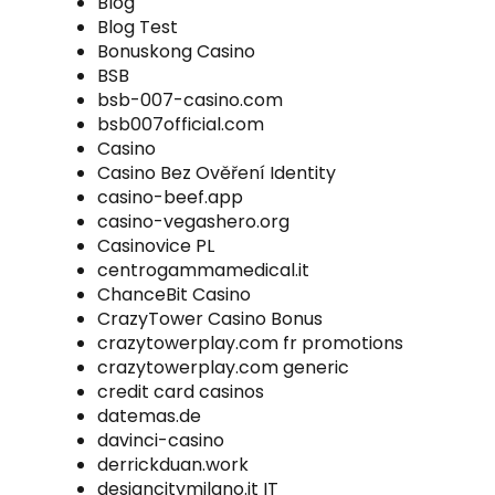
Blog
Blog Test
Bonuskong Casino
BSB
bsb-007-casino.com
bsb007official.com
Casino
Casino Bez Ověření Identity
casino-beef.app
casino-vegashero.org
Casinovice PL
centrogammamedical.it
ChanceBit Casino
CrazyTower Casino Bonus
crazytowerplay.com fr promotions
crazytowerplay.com generic
credit card casinos
datemas.de
davinci-casino
derrickduan.work
designcitymilano.it IT