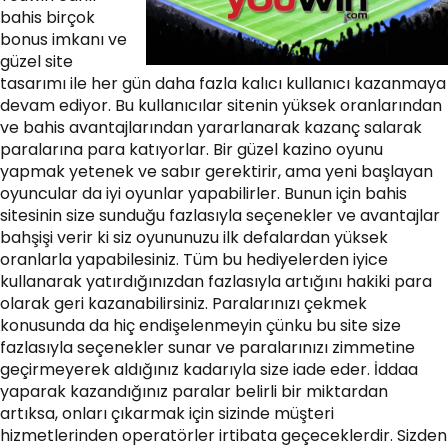
bahis birçok
bonus imkanı ve
güzel site
tasarımı ile her gün daha fazla kalıcı kullanıcı kazanmaya
devam ediyor. Bu kullanıcılar sitenin yüksek oranlarından
ve bahis avantajlarından yararlanarak kazanç salarak
paralarına para katıyorlar. Bir güzel kazino oyunu
yapmak yetenek ve sabır gerektirir, ama yeni başlayan
oyuncular da iyi oyunlar yapabilirler. Bunun için bahis
sitesinin size sunduğu fazlasıyla seçenekler ve avantajlar
bahşişi verir ki siz oyununuzu ilk defalardan yüksek
oranlarla yapabilesiniz. Tüm bu hediyelerden iyice
kullanarak yatırdığınızdan fazlasıyla artığını hakiki para
olarak geri kazanabilirsiniz. Paralarınızı çekmek
konusunda da hiç endişelenmeyin çünku bu site size
fazlasıyla seçenekler sunar ve paralarınızı zimmetine
geçirmeyerek aldığınız kadarıyla size iade eder. İddaa
yaparak kazandığınız paralar belirli bir miktardan
artıksa, onları çıkarmak için sizinde müşteri
hizmetlerinden operatörler irtibata geçeceklerdir. Sizden