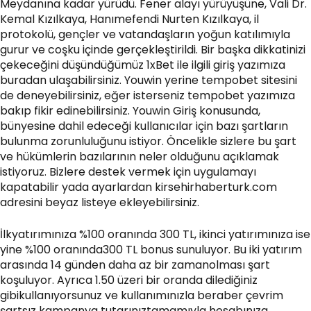
Meydanına kadar yürüdü. Fener alayı yürüyüşüne, Vali Dr.
Kemal Kızılkaya, Hanımefendi Nurten Kızılkaya, il
protokolü, gençler ve vatandaşların yoğun katılımıyla
gurur ve coşku içinde gerçekleştirildi. Bir başka dikkatinizi
çekeceğini düşündüğümüz 1xBet ile ilgili giriş yazımıza
buradan ulaşabilirsiniz. Youwin yerine tempobet sitesini
de deneyebilirsiniz, eğer isterseniz tempobet yazımıza
bakıp fikir edinebilirsiniz. Youwin Giriş konusunda,
bünyesine dahil edeceği kullanıcılar için bazı şartların
bulunma zorunluluğunu istiyor. Öncelikle sizlere bu şart
ve hükümlerin bazılarının neler olduğunu açıklamak
istiyoruz. Bizlere destek vermek için uygulamayı
kapatabilir yada ayarlardan kirsehirhaberturk.com
adresini beyaz listeye ekleyebilirsiniz.
İlkyatırımınıza %100 oranında 300 TL, ikinci yatırımınıza ise
yine %100 oranında300 TL bonus sunuluyor. Bu iki yatırım
arasında 14 günden daha az bir zamanolması şart
koşuluyor. Ayrıca 1.50 üzeri bir oranda dilediğiniz
gibikullanıyorsunuz ve kullanımınızla beraber çevrim
şartsız kampanya tutarınıztamamıyla hesabınıza