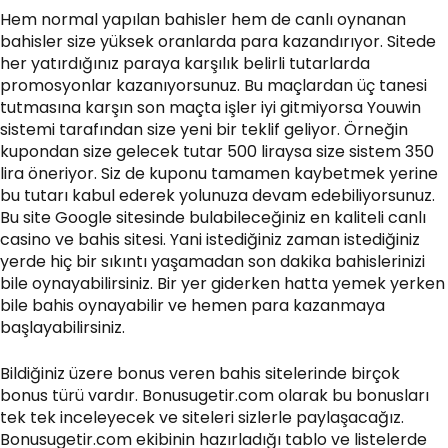
Hem normal yapılan bahisler hem de canlı oynanan
bahisler size yüksek oranlarda para kazandırıyor. Sitede
her yatırdığınız paraya karşılık belirli tutarlarda
promosyonlar kazanıyorsunuz. Bu maçlardan üç tanesi
tutmasına karşın son maçta işler iyi gitmiyorsa Youwin
sistemi tarafından size yeni bir teklif geliyor. Örneğin
kupondan size gelecek tutar 500 liraysa size sistem 350
lira öneriyor. Siz de kuponu tamamen kaybetmek yerine
bu tutarı kabul ederek yolunuza devam edebiliyorsunuz.
Bu site Google sitesinde bulabileceğiniz en kaliteli canlı
casino ve bahis sitesi. Yani istediğiniz zaman istediğiniz
yerde hiç bir sıkıntı yaşamadan son dakika bahislerinizi
bile oynayabilirsiniz. Bir yer giderken hatta yemek yerken
bile bahis oynayabilir ve hemen para kazanmaya
başlayabilirsiniz.
Bildiğiniz üzere bonus veren bahis sitelerinde birçok
bonus türü vardır. Bonusugetir.com olarak bu bonusları
tek tek inceleyecek ve siteleri sizlerle paylaşacağız.
Bonusugetir.com ekibinin hazırladığı tablo ve listelerde