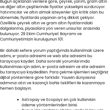
Bugün açıklanan verilere göre, çeyrek, yarım, gram altın
ve diğer altın çeşitlerinde fiyatlar yükselişini sürdürüyor.
Yatırımcılar ve altın almak isteyenler için kritik olan bu
dönemde, fiyatlarda yaşanan artış dikkat çekiyor.
Özellikle çeyrek altın ve gram altın fiyatlarındaki
dalgalanma, piyasalara yön veren unsurlar arasında
bulunuyor. 29 Ekim Cumhuriyet Bayramı ve
Cumhuriyetimizin kuruluşunun 101.
Bir dahaki sefere yorum yaptığımda kullanılmak üzere
adımı, e-posta adresimi ve web site adresimi bu
tarayıcıya kaydet. Daha sonraki yorumlarımda
kullanılması için adım, e-posta adresim ve site adresim
bu tarayıcıya kaydedilsin. Para çekme işlemleri seçtiğiniz
dijital yöntemlere göre farklıdır. Youwin dünyasına
adımınızı atın ve kazançlı bahis teklifleri ile kazanmaya
hemen başlayın.
Astropay ve Ecopayz en çok kullanılan
ödeme yöntemlerinden birisi.