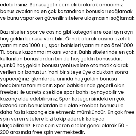
edebilirsiniz. Bonusugetir.com ekibi olarak amacımız
bonus avcılarına en çok kazandıran bonusları sağlamak
ve bunu yaparken güvenilir sitelere ulaşmasını sağlamak.
Bazı siteler spor ve casino gibi kategorilere özel ayrı ayrı
hoş geldin bonusu verebilir. Örnek olarak casino özel ilk
yatırımınıza 1000 TL, spor bahisleri yatırımınıza özel 1000
TL bonus kazanma imkanı vardır. Bahis sitelerinde en çok
kullanılan bonuslardan biri de hoş geldin bonusudur.
Çünkü hoş geldin bonusu yeni üyelere otomatik olarak
verilen bir bonustur. Yani bir siteye üye olduktan sonra
yapacağınız işlemlerde anında hoş geldin bonusu
hesabınıza tanımlanır. Spor bahislerinde geçerli olan
freebet ile ücretsiz şekilde spor bahisi oynayabilir ve
kazanç elde edebilirsiniz. Spor kategorisindeki en çok
kazandıran bonuslardan biri olan Freebet bonusu ile
daha fazla kazanç elde etmeniz mümkündür. En çok free
spin veren sitelere bizi takip ederek kolayca
ulaşabilirsiniz. Free spin veren siteler genel olarak 50 –
200 arasında free spin vermektedir.