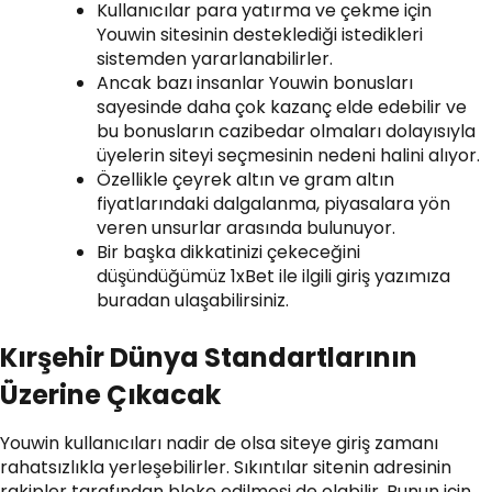
Kullanıcılar para yatırma ve çekme için
Youwin sitesinin desteklediği istedikleri
sistemden yararlanabilirler.
Ancak bazı insanlar Youwin bonusları
sayesinde daha çok kazanç elde edebilir ve
bu bonusların cazibedar olmaları dolayısıyla
üyelerin siteyi seçmesinin nedeni halini alıyor.
Özellikle çeyrek altın ve gram altın
fiyatlarındaki dalgalanma, piyasalara yön
veren unsurlar arasında bulunuyor.
Bir başka dikkatinizi çekeceğini
düşündüğümüz 1xBet ile ilgili giriş yazımıza
buradan ulaşabilirsiniz.
Kırşehir Dünya Standartlarının
Üzerine Çıkacak
Youwin kullanıcıları nadir de olsa siteye giriş zamanı
rahatsızlıkla yerleşebilirler. Sıkıntılar sitenin adresinin
rakipler tarafından bloke edilmesi de olabilir. Bunun için