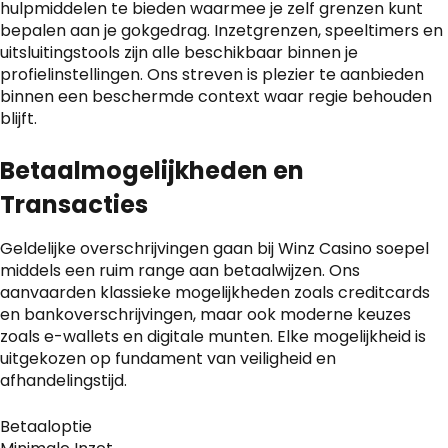
hulpmiddelen te bieden waarmee je zelf grenzen kunt
bepalen aan je gokgedrag. Inzetgrenzen, speeltimers en
uitsluitingstools zijn alle beschikbaar binnen je
profielinstellingen. Ons streven is plezier te aanbieden
binnen een beschermde context waar regie behouden
blijft.
Betaalmogelijkheden en
Transacties
Geldelijke overschrijvingen gaan bij Winz Casino soepel
middels een ruim range aan betaalwijzen. Ons
aanvaarden klassieke mogelijkheden zoals creditcards
en bankoverschrijvingen, maar ook moderne keuzes
zoals e-wallets en digitale munten. Elke mogelijkheid is
uitgekozen op fundament van veiligheid en
afhandelingstijd.
Betaaloptie