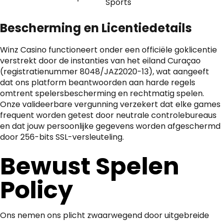
Sports
Bescherming en Licentiedetails
Winz Casino functioneert onder een officiële goklicentie
verstrekt door de instanties van het eiland Curaçao
(registratienummer 8048/JAZ2020-13), wat aangeeft
dat ons platform beantwoorden aan harde regels
omtrent spelersbescherming en rechtmatig spelen.
Onze valideerbare vergunning verzekert dat elke games
frequent worden getest door neutrale controlebureaus
en dat jouw persoonlijke gegevens worden afgeschermd
door 256-bits SSL-versleuteling.
Bewust Spelen
Policy
Ons nemen ons plicht zwaarwegend door uitgebreide