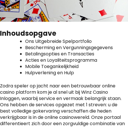
Inhoudsopgave
Ons Uitgebreide Spelportfolio
Bescherming en Vergunningsgegevens
Betalingsopties en Transacties
Acties en Loyaliteitsprogramma
Mobile Toegankelijkheid
Hulpverlening en Hulp
Zodra speler op jacht naar een betrouwbaar online
casino platform kom je al snel uit bij
Winz Casino
Inloggen
, waarbij service en vermaak belangrijk staan.
Ons hebben de services opgezet met 1 streven: u de
best volledige gokervaring verschaffen die heden
verkrijgbaar is in de online casinowereld. Onze portaal
differentieert zich door een zorgvuldige combinatie van