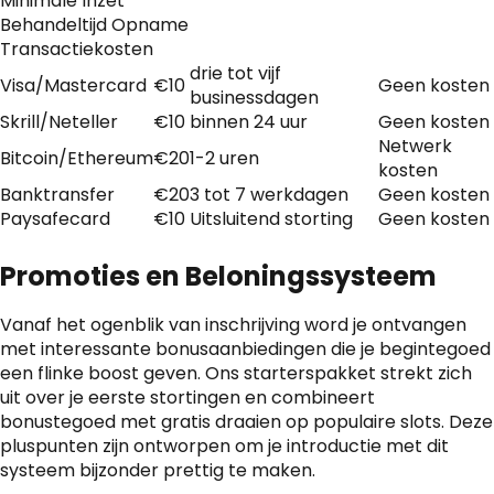
Minimale Inzet
Behandeltijd Opname
Transactiekosten
drie tot vijf
Visa/Mastercard
€10
Geen kosten
businessdagen
Skrill/Neteller
€10
binnen 24 uur
Geen kosten
Netwerk
Bitcoin/Ethereum
€20
1-2 uren
kosten
Banktransfer
€20
3 tot 7 werkdagen
Geen kosten
Paysafecard
€10
Uitsluitend storting
Geen kosten
Promoties en Beloningssysteem
Vanaf het ogenblik van inschrijving word je ontvangen
met interessante bonusaanbiedingen die je begintegoed
een flinke boost geven. Ons starterspakket strekt zich
uit over je eerste stortingen en combineert
bonustegoed met gratis draaien op populaire slots. Deze
pluspunten zijn ontworpen om je introductie met dit
systeem bijzonder prettig te maken.