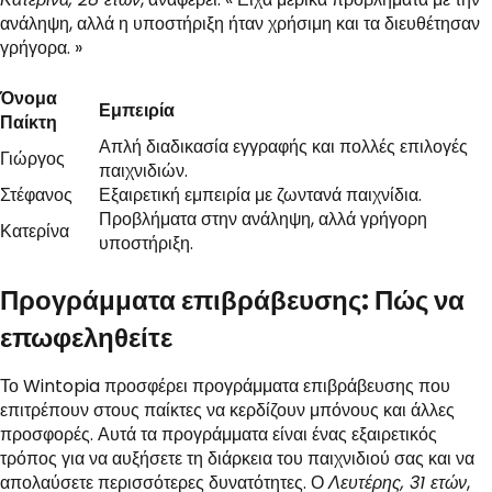
ανάληψη, αλλά η υποστήριξη ήταν χρήσιμη και τα διευθέτησαν
γρήγορα. »
Όνομα
Εμπειρία
Παίκτη
Απλή διαδικασία εγγραφής και πολλές επιλογές
Γιώργος
παιχνιδιών.
Στέφανος
Εξαιρετική εμπειρία με ζωντανά παιχνίδια.
Προβλήματα στην ανάληψη, αλλά γρήγορη
Κατερίνα
υποστήριξη.
Προγράμματα επιβράβευσης: Πώς να
επωφεληθείτε
Το Wintopia προσφέρει προγράμματα επιβράβευσης που
επιτρέπουν στους παίκτες να κερδίζουν μπόνους και άλλες
προσφορές. Αυτά τα προγράμματα είναι ένας εξαιρετικός
τρόπος για να αυξήσετε τη διάρκεια του παιχνιδιού σας και να
απολαύσετε περισσότερες δυνατότητες. Ο
Λευτέρης, 31 ετών
,