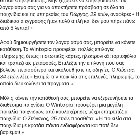
email επιβεβαίωσης. Μην ξεχάσετε να επιβεβαιώσετε τον
λογαριασμό σας για να αποκτήσετε πρόσβαση σε όλα τα
παιχνίδια και τις υπηρεσίες του
Γιώργος, 29 ετών
, αναφέρει: « Η
διαδικασία εγγραφής ήταν πολύ απλή και δεν μου πήρε πάνω
από 5 λεπτά! »
Αφού δημιουργήσετε τον λογαριασμό σας, μπορείτε να κάνετε
κατάθεση. Το Wintopia προσφέρει πολλές επιλογές
πληρωμής, όπως πιστωτικές κάρτες, ηλεκτρονικά πορτοφόλια
και τραπεζικές μεταφορές. Επιλέξτε την επιλογή που σας
βολεύει περισσότερο και ακολουθήστε τις οδηγίες. Ο
Κώστας,
34 ετών
, λέει: « Εκτιμώ την ποικιλία στις επιλογές πληρωμής, το
οποίο διευκολύνει τα πράγματα. »
Μόλις κάνετε την κατάθεσή σας, μπορείτε να εξερευνήσετε τα
διαθέσιμα παιχνίδια. Ο Wintopia προσφέρει μια μεγάλη
ποικιλία παιχνιδιών, από κουλοχέρηδες μέχρι επιτραπέζια
παιχνίδια. Ο
Στέφανος, 25 ετών
, προσθέτει: « Η ποικιλία στα
παιχνίδια με κρατάει πάντα ενδιαφέροντα και ποτέ δεν
βαριέμαι! »