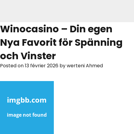
Winocasino – Din egen
Nya Favorit för Spänning
och Vinster
Posted on
13 février 2026
by
werteni Ahmed