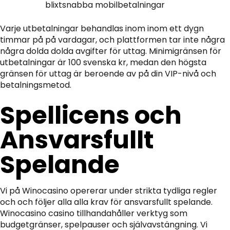
blixtsnabba mobilbetalningar
Varje utbetalningar behandlas inom inom ett dygn
timmar på på vardagar, och plattformen tar inte några
några dolda dolda avgifter för uttag. Minimigränsen för
utbetalningar är 100 svenska kr, medan den högsta
gränsen för uttag är beroende av på din VIP-nivå och
betalningsmetod.
Spellicens och
Ansvarsfullt
Spelande
Vi på Winocasino opererar under strikta tydliga regler
och och följer alla alla krav för ansvarsfullt spelande.
Winocasino casino tillhandahåller verktyg som
budgetgränser, spelpauser och självavstängning. Vi