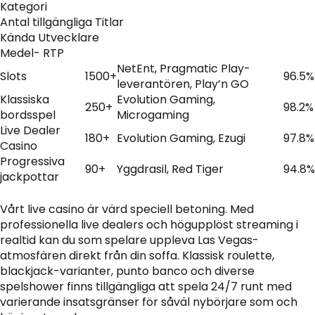
Kategori
Antal tillgängliga Titlar
Kända Utvecklare
Medel- RTP
NetEnt, Pragmatic Play-
Slots
1500+
96.5%
leverantören, Play’n GO
Klassiska
Evolution Gaming,
250+
98.2%
bordsspel
Microgaming
Live Dealer
180+
Evolution Gaming, Ezugi
97.8%
Casino
Progressiva
90+
Yggdrasil, Red Tiger
94.8%
jackpottar
Vårt live casino är värd speciell betoning. Med
professionella live dealers och högupplöst streaming i
realtid kan du som spelare uppleva Las Vegas-
atmosfären direkt från din soffa. Klassisk roulette,
blackjack-varianter, punto banco och diverse
spelshower finns tillgängliga att spela 24/7 runt med
varierande insatsgränser för såväl nybörjare som och