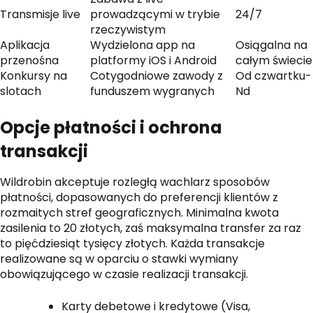
Transmisje live
prowadzącymi w trybie
24/7
rzeczywistym
Aplikacja
Wydzielona app na
Osiągalna na
przenośna
platformy iOS i Android
całym świecie
Konkursy na
Cotygodniowe zawody z
Od czwartku-
slotach
funduszem wygranych
Nd
Opcje płatności i ochrona
transakcji
Wildrobin akceptuje rozległą wachlarz sposobów
płatności, dopasowanych do preferencji klientów z
rozmaitych stref geograficznych. Minimalna kwota
zasilenia to 20 złotych, zaś maksymalna transfer za raz
to pięćdziesiąt tysięcy złotych. Każda transakcje
realizowane są w oparciu o stawki wymiany
obowiązującego w czasie realizacji transakcji.
Karty debetowe i kredytowe (Visa,