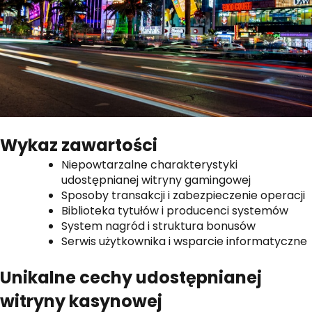
Wykaz zawartości
Niepowtarzalne charakterystyki
udostępnianej witryny gamingowej
Sposoby transakcji i zabezpieczenie operacji
Biblioteka tytułów i producenci systemów
System nagród i struktura bonusów
Serwis użytkownika i wsparcie informatyczne
Unikalne cechy udostępnianej
witryny kasynowej