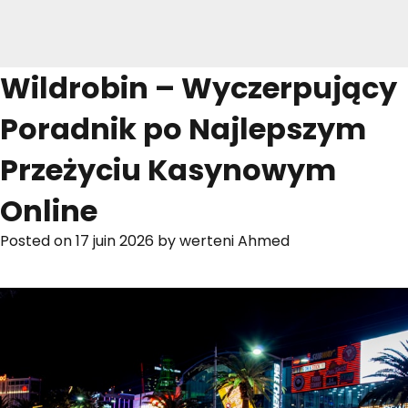
Wildrobin – Wyczerpujący
Poradnik po Najlepszym
Przeżyciu Kasynowym
Online
Posted on
17 juin 2026
by
werteni Ahmed