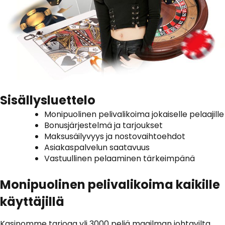
Sisällysluettelo
Monipuolinen pelivalikoima jokaiselle pelaajille
Bonusjärjestelmä ja tarjoukset
Maksusäilyvyys ja nostovaihtoehdot
Asiakaspalvelun saatavuus
Vastuullinen pelaaminen tärkeimpänä
Monipuolinen pelivalikoima kaikille
käyttäjillä
Kasinomme tarjoaa yli 3000 peliä maailman johtavilta