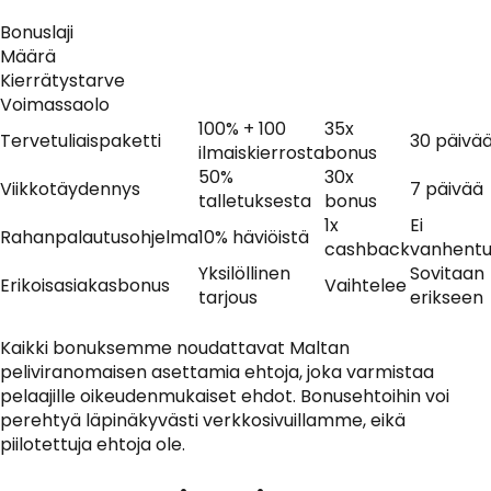
Bonuslaji
Määrä
Kierrätystarve
Voimassaolo
100% + 100
35x
Tervetuliaispaketti
30 päivä
ilmaiskierrosta
bonus
50%
30x
Viikkotäydennys
7 päivää
talletuksesta
bonus
1x
Ei
Rahanpalautusohjelma
10% häviöistä
cashback
vanhentu
Yksilöllinen
Sovitaan
Erikoisasiakasbonus
Vaihtelee
tarjous
erikseen
Kaikki bonuksemme noudattavat Maltan
peliviranomaisen asettamia ehtoja, joka varmistaa
pelaajille oikeudenmukaiset ehdot. Bonusehtoihin voi
perehtyä läpinäkyvästi verkkosivuillamme, eikä
piilotettuja ehtoja ole.