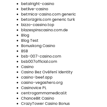
betalright-casino
betlive-casino
betmica-casino.com generic
betorizgiris.com generic turk
bizzo-cassino.top
blazespinscasino.com.de
Blog
Blog Test
Bonuskong Casino
BSB
bsb-007-casino.com
bsb007official.com
Casino
Casino Bez Ověření Identity
casino-beef.app
casino-vegashero.org
Casinovice PL
centrogammamedical.it
ChanceBit Casino
CrazyTower Casino Bonus