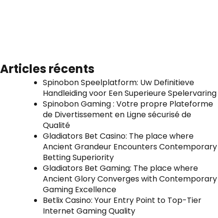
Articles récents
Spinobon Speelplatform: Uw Definitieve
Handleiding voor Een Superieure Spelervaring
Spinobon Gaming : Votre propre Plateforme
de Divertissement en Ligne sécurisé de
Qualité
Gladiators Bet Casino: The place where
Ancient Grandeur Encounters Contemporary
Betting Superiority
Gladiators Bet Gaming: The place where
Ancient Glory Converges with Contemporary
Gaming Excellence
Betlix Casino: Your Entry Point to Top-Tier
Internet Gaming Quality