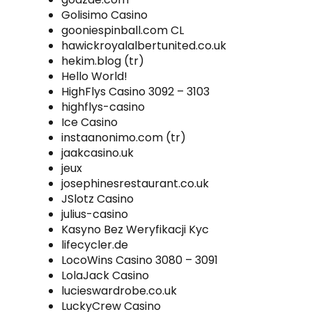
Golisimo Casino
gooniespinball.com CL
hawickroyalalbertunited.co.uk
hekim.blog (tr)
Hello World!
HighFlys Casino 3092 – 3103
highflys-casino
Ice Casino
instaanonimo.com (tr)
jaakcasino.uk
jeux
josephinesrestaurant.co.uk
JSlotz Casino
julius-casino
Kasyno Bez Weryfikacji Kyc
lifecycler.de
LocoWins Casino 3080 – 3091
LolaJack Casino
lucieswardrobe.co.uk
LuckyCrew Casino