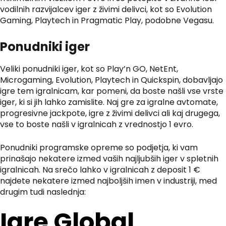
vodilnih razvijalcev iger z živimi delivci, kot so Evolution
Gaming, Playtech in Pragmatic Play, podobne Vegasu.
Ponudniki iger
Veliki ponudniki iger, kot so Play’n GO, NetEnt,
Microgaming, Evolution, Playtech in Quickspin, dobavljajo
igre tem igralnicam, kar pomeni, da boste našli vse vrste
iger, ki si jih lahko zamislite. Naj gre za igralne avtomate,
progresivne jackpote, igre z živimi delivci ali kaj drugega,
vse to boste našli v igralnicah z vrednostjo 1 evro.
Ponudniki programske opreme so podjetja, ki vam
prinašajo nekatere izmed vaših najljubših iger v spletnih
igralnicah. Na srečo lahko v igralnicah z
deposit 1 €
najdete nekatere izmed najboljših imen v industriji, med
drugim tudi naslednja:
Igre Global