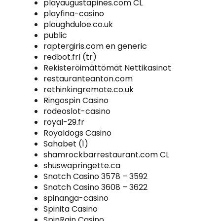
playaugustapines.com CL
playfina-casino
ploughduloe.co.uk
public
raptergiris.com en generic
redbot.frl (tr)
Rekisteröimättömät Nettikasinot
restauranteanton.com
rethinkingremote.co.uk
Ringospin Casino
rodeoslot-casino
royal-29.fr
Royaldogs Casino
Sahabet (1)
shamrockbarrestaurant.com CL
shuswapringette.ca
Snatch Casino 3578 – 3592
Snatch Casino 3608 – 3622
spinanga-casino
Spinita Casino
SpinRain Casino