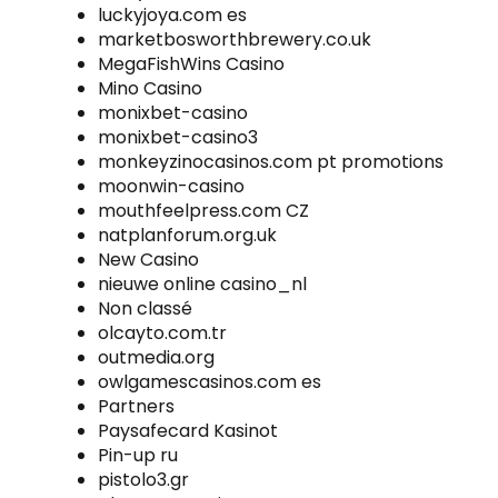
luckyjoya.com es
marketbosworthbrewery.co.uk
MegaFishWins Casino
Mino Casino
monixbet-casino
monixbet-casino3
monkeyzinocasinos.com pt promotions
moonwin-casino
mouthfeelpress.com CZ
natplanforum.org.uk
New Casino
nieuwe online casino_nl
Non classé
olcayto.com.tr
outmedia.org
owlgamescasinos.com es
Partners
Paysafecard Kasinot
Pin-up ru
pistolo3.gr