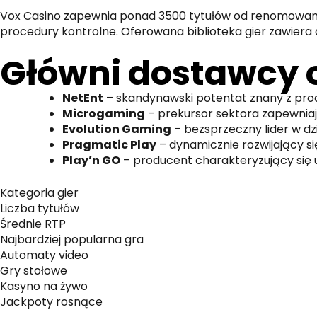
Vox Casino zapewnia ponad 3500 tytułów od renomowany
procedury kontrolne. Oferowana biblioteka gier zawiera
Główni dostawcy
NetEnt
– skandynawski potentat znany z prod
Microgaming
– prekursor sektora zapewnia
Evolution Gaming
– bezsprzeczny lider w dz
Pragmatic Play
– dynamicznie rozwijający si
Play’n GO
– producent charakteryzujący się
Kategoria gier
Liczba tytułów
Średnie RTP
Najbardziej popularna gra
Automaty video
Gry stołowe
Kasyno na żywo
Jackpoty rosnące