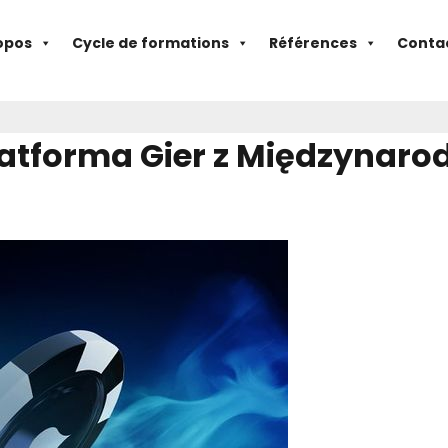
opos
Cycle de formations
Références
Conta
atforma Gier z Międzynaro