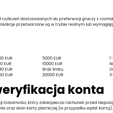
zliczeń dostosowanych do preferencji graczy z rozmait
ansakcje przetwarzane są w trybie realnym lub wymagają 
20 EUR
5000 EUR
1
10 EUR
10000 EUR
N
30 EUR
Brak limitu
D
50 EUR
20000 EUR
3
weryfikacja konta
ji tożsamości, który zabezpiecza rachunek przed niep
 oraz skan karty płatniczej (w przypadku wpłat kartą).