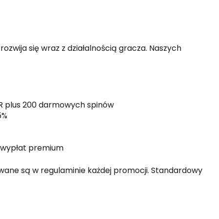
zwija się wraz z działalnością gracza. Naszych
UR plus 200 darmowych spinów
5%
 wypłat premium
owane są w regulaminie każdej promocji. Standardowy