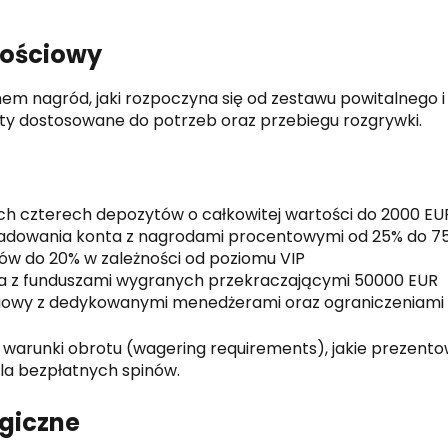
nościowy
nagród, jaki rozpoczyna się od zestawu powitalnego i ro
ty dostosowane do potrzeb oraz przebiegu rozgrywki.
h czterech depozytów o całkowitej wartości do 2000 E
ładowania konta z nagrodami procentowymi od 25% do 7
ów do 20% w zależności od poziomu VIP
a z funduszami wygranych przekraczającymi 50000 EUR
ciowy z dedykowanymi menedżerami oraz ograniczeniami
 warunki obrotu (wagering requirements), jakie prezent
la bezpłatnych spinów.
ogiczne