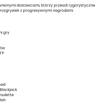
ionymi dostawcami, którzy przeszli rygorystyczne
ję rozgrywek z progresywnymi nagrodami.
i gry
tów
RTP
ead
Blackjack
Roulette
lah