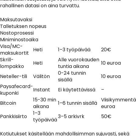
rahallinen datasi on aina turvattu.
Maksutavaksi
Talletuksen nopeus
Nostoprosessi
Miniminostoaika
Visa/MC-
Heti
1–3 työpäivää
20€
maksukortit
Skrill-
Alle vuorokauden
Heti
10 euroa
lompakko
tuntia aikana
0-24 tunnin
Neteller-tili
Välitön
10 euroa
sisällä
Paysafecard-
Instant
Ei käytettävissä
–
kuponki
15-30 min
Viisikymmentä
Bitcoin
1–6 tunnin sisällä
aikana
euroa
1–3
Pankkisiirto
3–5 arkivrk
50€
työpäivää
Kotiutukset käsitellään mahdollisimman sujuvasti, sekä