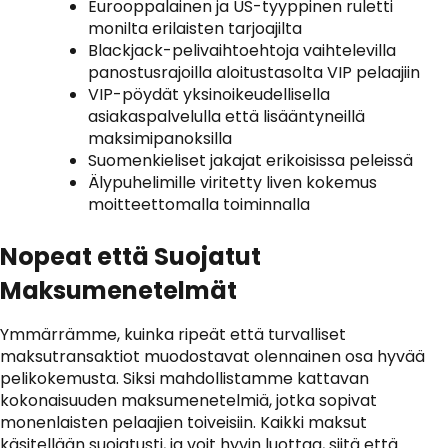
Eurooppalainen ja US-tyyppinen ruletti
monilta erilaisten tarjoajilta
Blackjack-pelivaihtoehtoja vaihtelevilla
panostusrajoilla aloitustasolta VIP pelaajiin
VIP-pöydät yksinoikeudellisella
asiakaspalvelulla että lisääntyneillä
maksimipanoksilla
Suomenkieliset jakajat erikoisissa peleissä
Älypuhelimille viritetty liven kokemus
moitteettomalla toiminnalla
Nopeat että Suojatut
Maksumenetelmät
Ymmärrämme, kuinka ripeät että turvalliset
maksutransaktiot muodostavat olennainen osa hyvää
pelikokemusta. Siksi mahdollistamme kattavan
kokonaisuuden maksumenetelmiä, jotka sopivat
monenlaisten pelaajien toiveisiin. Kaikki maksut
käsitellään suojatusti, ja voit hyvin luottaa, siitä että