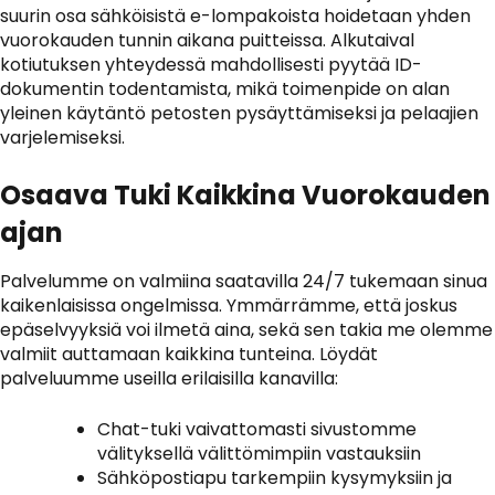
suurin osa sähköisistä e-lompakoista hoidetaan yhden
vuorokauden tunnin aikana puitteissa. Alkutaival
kotiutuksen yhteydessä mahdollisesti pyytää ID-
dokumentin todentamista, mikä toimenpide on alan
yleinen käytäntö petosten pysäyttämiseksi ja pelaajien
varjelemiseksi.
Osaava Tuki Kaikkina Vuorokauden
ajan
Palvelumme on valmiina saatavilla 24/7 tukemaan sinua
kaikenlaisissa ongelmissa. Ymmärrämme, että joskus
epäselvyyksiä voi ilmetä aina, sekä sen takia me olemme
valmiit auttamaan kaikkina tunteina. Löydät
palveluumme useilla erilaisilla kanavilla:
Chat-tuki vaivattomasti sivustomme
välityksellä välittömimpiin vastauksiin
Sähköpostiapu tarkempiin kysymyksiin ja