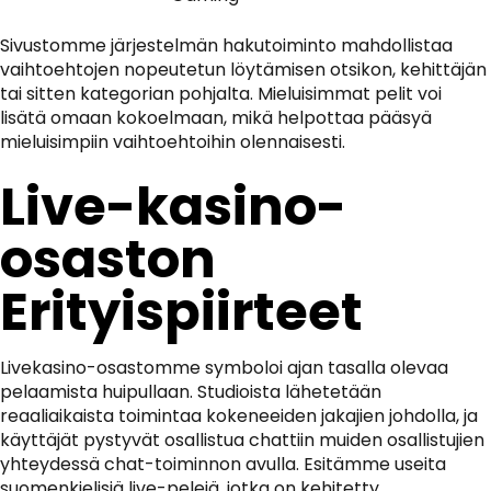
Sivustomme järjestelmän hakutoiminto mahdollistaa
vaihtoehtojen nopeutetun löytämisen otsikon, kehittäjän
tai sitten kategorian pohjalta. Mieluisimmat pelit voi
lisätä omaan kokoelmaan, mikä helpottaa pääsyä
mieluisimpiin vaihtoehtoihin olennaisesti.
Live-kasino-
osaston
Erityispiirteet
Livekasino-osastomme symboloi ajan tasalla olevaa
pelaamista huipullaan. Studioista lähetetään
reaaliaikaista toimintaa kokeneeiden jakajien johdolla, ja
käyttäjät pystyvät osallistua chattiin muiden osallistujien
yhteydessä chat-toiminnon avulla. Esitämme useita
suomenkielisiä live-pelejä, jotka on kehitetty