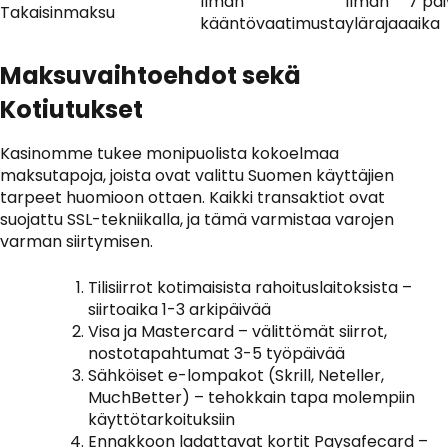
Ilman
Ilman
7 pä
Takaisinmaksu
kääntövaatimusta
ylärajaa
aika
Maksuvaihtoehdot sekä
Kotiutukset
Kasinomme tukee monipuolista kokoelmaa
maksutapoja, joista ovat valittu Suomen käyttäjien
tarpeet huomioon ottaen. Kaikki transaktiot ovat
suojattu SSL-tekniikalla, ja tämä varmistaa varojen
varman siirtymisen.
Tilisiirrot kotimaisista rahoituslaitoksista –
siirtoaika 1-3 arkipäivää
Visa ja Mastercard – välittömät siirrot,
nostotapahtumat 3-5 työpäivää
Sähköiset e-lompakot (Skrill, Neteller,
MuchBetter) – tehokkain tapa molempiin
käyttötarkoituksiin
Ennakkoon ladattavat kortit Paysafecard –