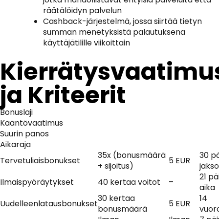
räätälöidyn palvelun
Cashback-järjestelmä, jossa siirtää tietyn
summan menetyksistä palautuksena
käyttäjätilille viikoittain
Kierrätysvaatimu
ja Kriteerit
Bonuslaji
Kääntövaatimus
Suurin panos
Aikaraja
35x (bonusmäärä
30 p
Tervetuliaisbonukset
5 EUR
+ sijoitus)
jakso
21 pä
Ilmaispyöräytykset
40 kertaa voitot
–
aika
30 kertaa
14
Uudelleenlatausbonukset
5 EUR
bonusmäärä
vuor