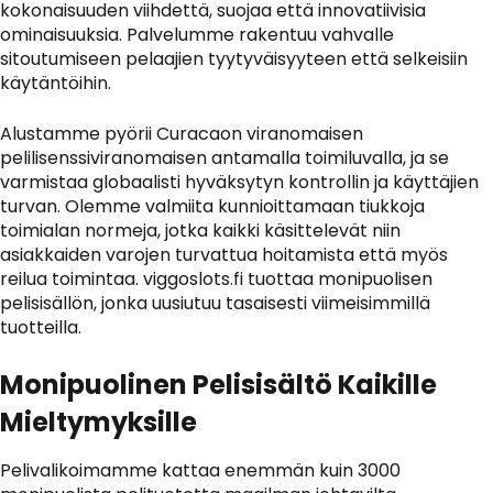
kokonaisuuden viihdettä, suojaa että innovatiivisia
ominaisuuksia. Palvelumme rakentuu vahvalle
sitoutumiseen pelaajien tyytyväisyyteen että selkeisiin
käytäntöihin.
Alustamme pyörii Curacaon viranomaisen
pelilisenssiviranomaisen antamalla toimiluvalla, ja se
varmistaa globaalisti hyväksytyn kontrollin ja käyttäjien
turvan. Olemme valmiita kunnioittamaan tiukkoja
toimialan normeja, jotka kaikki käsittelevät niin
asiakkaiden varojen turvattua hoitamista että myös
reilua toimintaa.
viggoslots.fi
tuottaa monipuolisen
pelisisällön, jonka uusiutuu tasaisesti viimeisimmillä
tuotteilla.
Monipuolinen Pelisisältö Kaikille
Mieltymyksille
Pelivalikoimamme kattaa enemmän kuin 3000