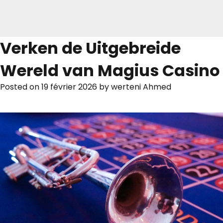
Verken de Uitgebreide
Wereld van Magius Casino
Posted on
19 février 2026
by
werteni Ahmed