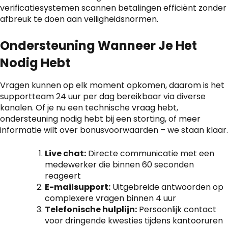
verificatiesystemen scannen betalingen efficiënt zonder
afbreuk te doen aan veiligheidsnormen.
Ondersteuning Wanneer Je Het
Nodig Hebt
Vragen kunnen op elk moment opkomen, daarom is het
supportteam 24 uur per dag bereikbaar via diverse
kanalen. Of je nu een technische vraag hebt,
ondersteuning nodig hebt bij een storting, of meer
informatie wilt over bonusvoorwaarden – we staan klaar.
Live chat:
Directe communicatie met een
medewerker die binnen 60 seconden
reageert
E-mailsupport:
Uitgebreide antwoorden op
complexere vragen binnen 4 uur
Telefonische hulplijn:
Persoonlijk contact
voor dringende kwesties tijdens kantooruren