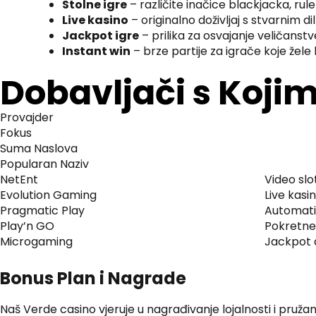
Stolne igre
– različite inačice blackjacka, ru
Live kasino
– originalno doživljaj s stvarnim 
Jackpot igre
– prilika za osvajanje veličanst
Instant win
– brze partije za igrače koje žel
Dobavljači s Koji
Provajder
Fokus
Suma Naslova
Popularan Naziv
NetEnt
Video sl
Evolution Gaming
Live kasi
Pragmatic Play
Automati 
Play’n GO
Pokretne
Microgaming
Jackpot 
Bonus Plan i Nagrade
Naš Verde casino vjeruje u nagrađivanje lojalnosti i pruž