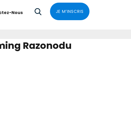
JE M’INSCRIS
ctez-Nous
Gaming Razonodu