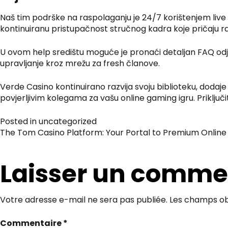
Naš tim podrške na raspolaganju je 24/7 korištenjem live
kontinuiranu pristupačnost stručnog kadra koje pričaju razl
U ovom help središtu moguće je pronaći detaljan FAQ odjel
upravljanje kroz mrežu za fresh članove.
Verde Casino kontinuirano razvija svoju biblioteku, dodaje 
povjerljivim kolegama za vašu online gaming igru. Priključ
Posted in
uncategorized
Navigation
The Tom Casino Platform: Your Portal to Premium Onlin
de
Laisser un comme
l’article
Votre adresse e-mail ne sera pas publiée.
Les champs obl
Commentaire
*