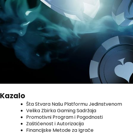
Kazalo
Šta Stvara Našu Platformu Jedinstvenom
Velika Zbirka Gaming Sadržaja
Promotivni Program i Pogodnosti
Zaštićenost i Autorizacija
Financijske Metode za Igrače