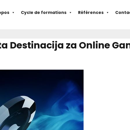
opos
Cycle de formations
Références
Conta
ita Destinacija za Online 