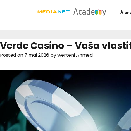
À pr
Verde Casino – Vaša vlast
Posted on
7 mai 2026
by
werteni Ahmed