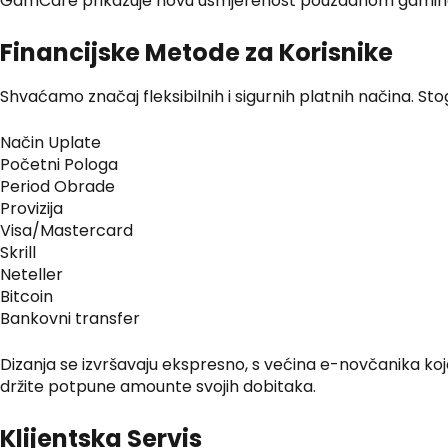
GamCare prikazuje novu usmjerenost pouzdanom gaming
Financijske Metode za Korisnike
Shvaćamo značaj fleksibilnih i sigurnih platnih načina. St
Način Uplate
Početni Pologa
Period Obrade
Provizija
Visa/Mastercard
Skrill
Neteller
Bitcoin
Bankovni transfer
Dizanja se izvršavaju ekspresno, s većina e-novčanika ko
držite potpune amounte svojih dobitaka.
Klijentska Servis