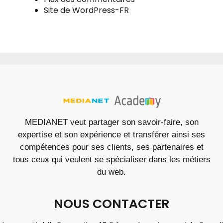
Site de WordPress-FR
MEDIANET veut partager son savoir-faire, son
expertise et son expérience et transférer ainsi ses
compétences pour ses clients, ses partenaires et
tous ceux qui veulent se spécialiser dans les métiers
du web.
NOUS CONTACTER