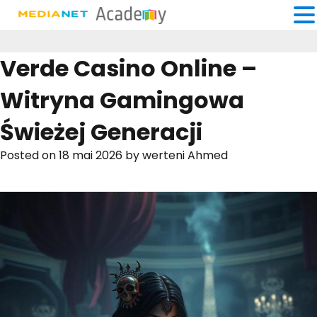
Verde Casino Online –
Witryna Gamingowa
Świeżej Generacji
Posted on
18 mai 2026
by
werteni Ahmed