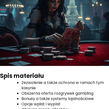
Spis materiału
Zezwolenie a także ochrona w ramach tym
kasynie
Obszerna oferta rozgrywek gambling
Bonusy a także systemy lojalnościowe
Opcje wpłat i wyplat