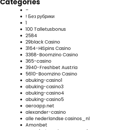
Catégories
–
! Без рубрики
1
100 Talletusbonus
2584
29black Casino
3164-HiSpins Casino
3368-Boomzino Casino
365-casino
3940-Freshbet Austria
5610-Boomzino Casino
abuking-casino1
abuking-casino3
abuking-casino4
abuking-casino5
aeroapp.net
alexander-casino
alle nederlandse casinos_nl
Amonbet