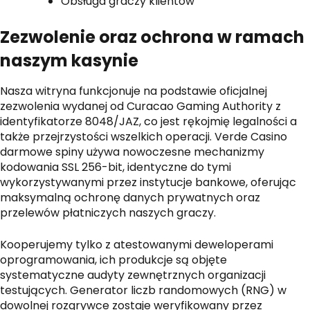
Obsługa graczy klientów
Zezwolenie oraz ochrona w ramach
naszym kasynie
Nasza witryna funkcjonuje na podstawie oficjalnej
zezwolenia wydanej od Curacao Gaming Authority z
identyfikatorze 8048/JAZ, co jest rękojmię legalności a
także przejrzystości wszelkich operacji.
Verde Casino
darmowe spiny
używa nowoczesne mechanizmy
kodowania SSL 256-bit, identyczne do tymi
wykorzystywanymi przez instytucje bankowe, oferując
maksymalną ochronę danych prywatnych oraz
przelewów płatniczych naszych graczy.
Kooperujemy tylko z atestowanymi deweloperami
oprogramowania, ich produkcje są objęte
systematyczne audyty zewnętrznych organizacji
testujących. Generator liczb randomowych (RNG) w
dowolnej rozgrywce zostaje weryfikowany przez