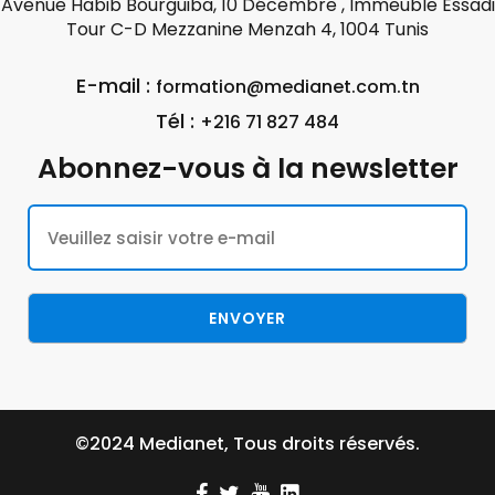
Avenue Habib Bourguiba, 10 Décembre , Immeuble Essadi
Tour C-D Mezzanine Menzah 4, 1004 Tunis
E-mail :
formation@medianet.com.tn
Tél :
+216 71 827 484
Abonnez-vous à la newsletter
©2024 Medianet, Tous droits réservés.