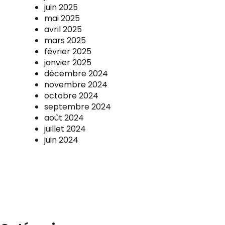
juin 2025
mai 2025
avril 2025
mars 2025
février 2025
janvier 2025
décembre 2024
novembre 2024
octobre 2024
septembre 2024
août 2024
juillet 2024
juin 2024