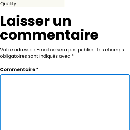
Quality
Laisser un
commentaire
Votre adresse e-mail ne sera pas publiée.
Les champs
obligatoires sont indiqués avec
*
Commentaire
*