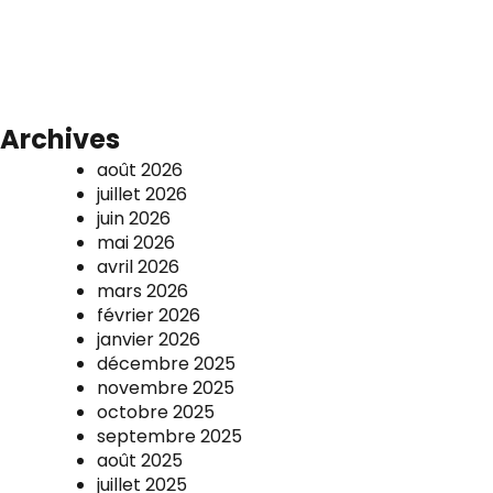
Archives
août 2026
juillet 2026
juin 2026
mai 2026
avril 2026
mars 2026
février 2026
janvier 2026
décembre 2025
novembre 2025
octobre 2025
septembre 2025
août 2025
juillet 2025