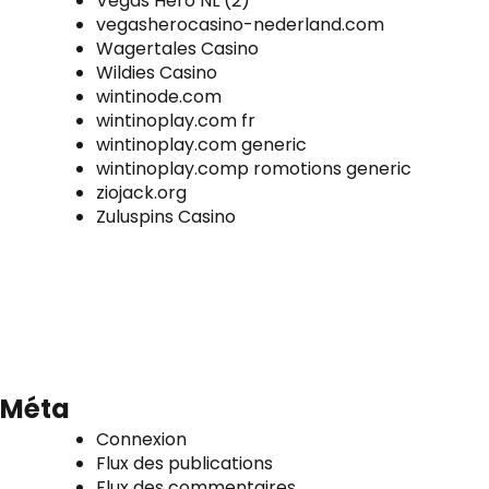
Vegas Hero NL (2)
vegasherocasino-nederland.com
Wagertales Casino
Wildies Casino
wintinode.com
wintinoplay.com fr
wintinoplay.com generic
wintinoplay.comp romotions generic
ziojack.org
Zuluspins Casino
Méta
Connexion
Flux des publications
Flux des commentaires