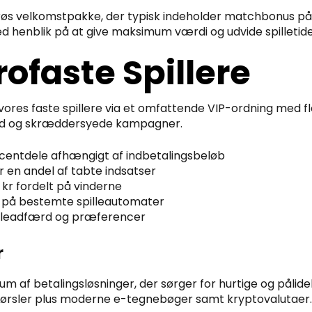
s velkomstpakke, der typisk indeholder matchbonus på di
 henblik på at give maksimum værdi og udvide spilletide
ofaste Spillere
res faste spillere via et omfattende VIP-ordning med flere
ilbud og skræddersyede kampagner.
centdele afhængigt af indbetalingsbeløb
r en andel af tabte indsatser
kr fordelt på vinderne
der på bestemte spilleautomater
spilleadfærd og præferencer
r
 af betalingsløsninger, der sørger for hurtige og pålide
ørsler plus moderne e-tegnebøger samt kryptovalutaer.