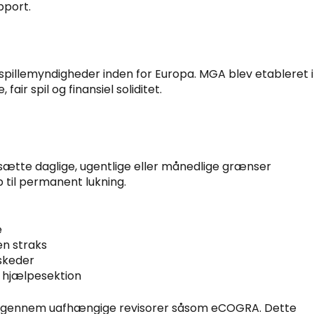
pport.
pillemyndigheder inden for Europa. MGA blev etableret i
ir spil og finansiel soliditet.
n sætte daglige, ugentlige eller månedlige grænser
p til permanent lukning.
e
n straks
skeder
 hjælpesektion
igt gennem uafhængige revisorer såsom eCOGRA. Dette