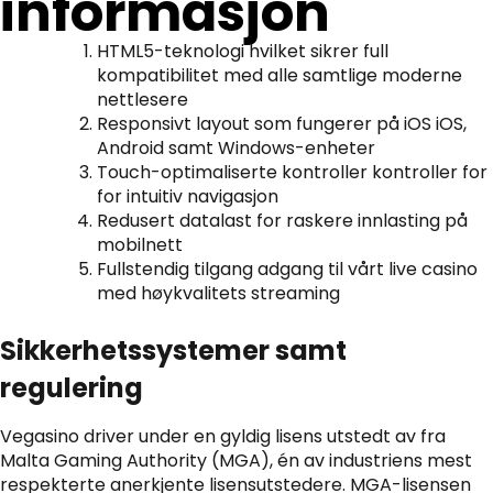
informasjon
HTML5-teknologi hvilket sikrer full
kompatibilitet med alle samtlige moderne
nettlesere
Responsivt layout som fungerer på iOS iOS,
Android samt Windows-enheter
Touch-optimaliserte kontroller kontroller for
for intuitiv navigasjon
Redusert datalast for raskere innlasting på
mobilnett
Fullstendig tilgang adgang til vårt live casino
med høykvalitets streaming
Sikkerhetssystemer samt
regulering
Vegasino driver under en gyldig lisens utstedt av fra
Malta Gaming Authority (MGA), én av industriens mest
respekterte anerkjente lisensutstedere. MGA-lisensen