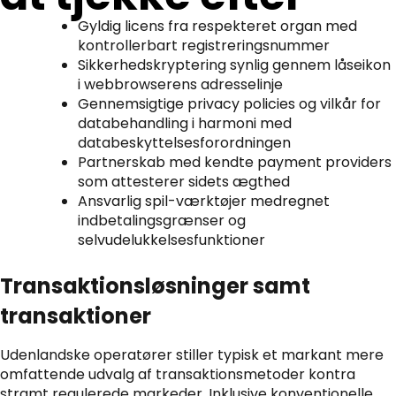
Gyldig licens fra respekteret organ med
kontrollerbart registreringsnummer
Sikkerhedskryptering synlig gennem låseikon
i webbrowserens adresselinje
Gennemsigtige privacy policies og vilkår for
databehandling i harmoni med
databeskyttelsesforordningen
Partnerskab med kendte payment providers
som attesterer sidets ægthed
Ansvarlig spil-værktøjer medregnet
indbetalingsgrænser og
selvudelukkelsesfunktioner
Transaktionsløsninger samt
transaktioner
Udenlandske operatører stiller typisk et markant mere
omfattende udvalg af transaktionsmetoder kontra
stramt regulerede markeder. Inklusive konventionelle