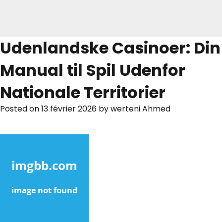
Udenlandske Casinoer: Din
Manual til Spil Udenfor
Nationale Territorier
Posted on
13 février 2026
by
werteni Ahmed