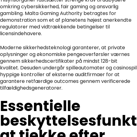
omkring cybersikkerhed, fair gaming og ansvarlig
gambling. Malta Gaming Authority betragtes for
demonstration som et af planetens højest anerkendte
regulatorer med vidtrækkende betingelser til
licensindehavere.
Moderne sikkerhedsteknologi garanterer, at private
oplysninger og økonomiske pengeoverførsler værnes
gennem sikkerhedscertifikater på mindst 128-bit
kvalitet. Desuden undergår spilleautomater og casinospil
hyppige kontroller af eksterne auditfirmaer for at
garantere retfærdige outcomes gennem verificerede
tilfældighedsgeneratorer.
Essentielle
beskyttelsesfunkt
at tjekke efter