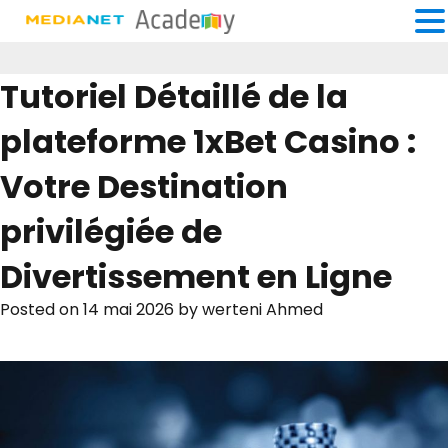
Tutoriel Détaillé de la
plateforme 1xBet Casino :
Votre Destination
privilégiée de
Divertissement en Ligne
Posted on
14 mai 2026
by
werteni Ahmed