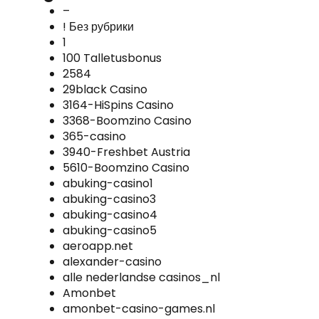
–
! Без рубрики
1
100 Talletusbonus
2584
29black Casino
3164-HiSpins Casino
3368-Boomzino Casino
365-casino
3940-Freshbet Austria
5610-Boomzino Casino
abuking-casino1
abuking-casino3
abuking-casino4
abuking-casino5
aeroapp.net
alexander-casino
alle nederlandse casinos_nl
Amonbet
amonbet-casino-games.nl