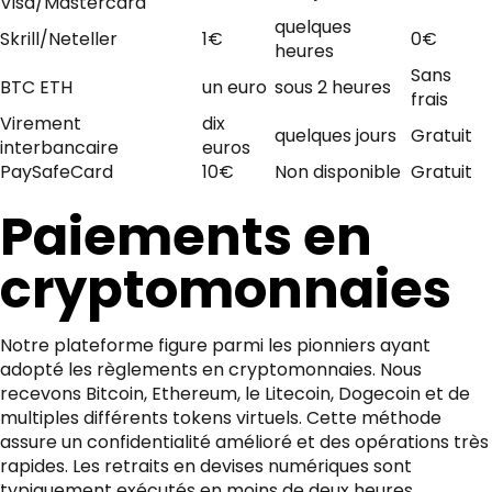
Visa/Mastercard
quelques
Skrill/Neteller
1€
0€
heures
Sans
BTC ETH
un euro
sous 2 heures
frais
Virement
dix
quelques jours
Gratuit
interbancaire
euros
PaySafeCard
10€
Non disponible
Gratuit
Paiements en
cryptomonnaies
Notre plateforme figure parmi les pionniers ayant
adopté les règlements en cryptomonnaies. Nous
recevons Bitcoin, Ethereum, le Litecoin, Dogecoin et de
multiples différents tokens virtuels. Cette méthode
assure un confidentialité amélioré et des opérations très
rapides. Les retraits en devises numériques sont
typiquement exécutés en moins de deux heures.