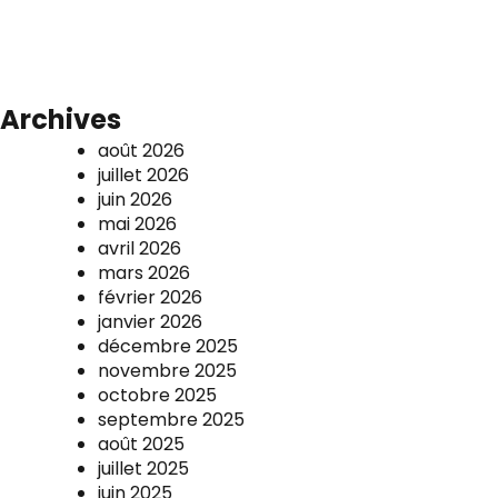
Archives
août 2026
juillet 2026
juin 2026
mai 2026
avril 2026
mars 2026
février 2026
janvier 2026
décembre 2025
novembre 2025
octobre 2025
septembre 2025
août 2025
juillet 2025
juin 2025