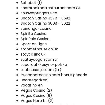
Sahabet (1)
shamrockbarrestaurant.com CL
shuswapringette.ca
Snatch Casino 3578 – 3592
Snatch Casino 3608 – 3622
spinanga-casino
Spinita Casino
SpinRain Casino
Sport en Ligne
stanmerhouse.co.uk
staycasino.uk
suataydogan.com.tr
supercat-kasyno-polska
technosanjal.com (tr)
tweedbetcasino.com bonus generic
uncategorized
vdcasino en
Vegas Casino (2)
Vegas Casino (9)
Vegas Hero NL (2)