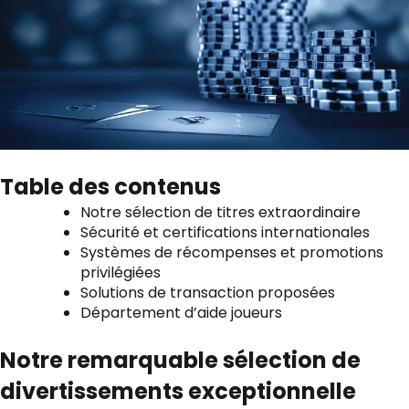
Table des contenus
Notre sélection de titres extraordinaire
Sécurité et certifications internationales
Systèmes de récompenses et promotions
privilégiées
Solutions de transaction proposées
Département d’aide joueurs
Notre remarquable sélection de
divertissements exceptionnelle