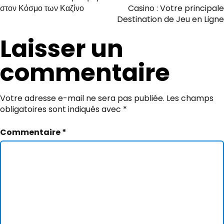
στον Κόσμο των Καζίνο
Casino : Votre principale
de
Destination de Jeu en Ligne
l’article
Laisser un
commentaire
Votre adresse e-mail ne sera pas publiée.
Les champs
obligatoires sont indiqués avec
*
Commentaire
*