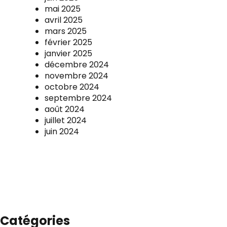
mai 2025
avril 2025
mars 2025
février 2025
janvier 2025
décembre 2024
novembre 2024
octobre 2024
septembre 2024
août 2024
juillet 2024
juin 2024
Catégories