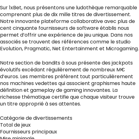
Sur 1xBet, nous présentons une ludothèque remarquable
comprenant plus de dix mille titres de divertissement.
Notre innovante plateforme collaborative avec plus de
cent cinquante fournisseurs de software établis nous
permet d’offrir une expérience de jeu unique. Dans nos
associés se trouvent des références comme le studio
Evolution, Pragmatic, Net Entertainment et Microgaming.
Notre section de bandits à sous présente des jackpots
évolutifs excédant régulièrement de nombreux M€
d’euros. Les membres préfèrent tout particulièrement
nos machines vedettes qui associent graphismes haute
définition et gameplay de gaming innovantes. La
richesse thématique certifie que chaque visiteur trouve
un titre approprié à ses attentes.
Catégorie de divertissements
Total de jeux
Fournisseurs principaux
Mise minimale