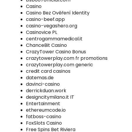
Casino
Casino Bez Ověření Identity
casino-beef.app
casino-vegashero.org
Casinovice PL
centrogammamedical.it
ChanceBit Casino
CrazyTower Casino Bonus
crazytowerplay.com fr promotions
crazytowerplay.com generic
credit card casinos
datemas.de
davinci-casino
derrickduan.work
designcitymilano.it IT
Entertainment
ethereumcode.io
fatboss-casino
FoxSlots Casino
Free Spins Bet Riviera