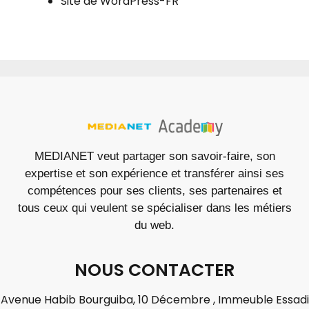
Site de WordPress-FR
MEDIANET veut partager son savoir-faire, son
expertise et son expérience et transférer ainsi ses
compétences pour ses clients, ses partenaires et
tous ceux qui veulent se spécialiser dans les métiers
du web.
NOUS CONTACTER
Avenue Habib Bourguiba, 10 Décembre , Immeuble Essadi