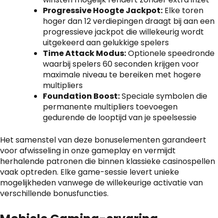
Progressive Hoogte Jackpot:
Elke toren
hoger dan 12 verdiepingen draagt bij aan een
progressieve jackpot die willekeurig wordt
uitgekeerd aan gelukkige spelers
Time Attack Modus:
Optionele speedronde
waarbij spelers 60 seconden krijgen voor
maximale niveau te bereiken met hogere
multipliers
Foundation Boost:
Speciale symbolen die
permanente multipliers toevoegen
gedurende de looptijd van je speelsessie
Het samenstel van deze bonuselementen garandeert
voor afwisseling in onze gameplay en vermijdt
herhalende patronen die binnen klassieke casinospellen
vaak optreden. Elke game-sessie levert unieke
mogelijkheden vanwege de willekeurige activatie van
verschillende bonusfuncties.