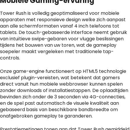
Mobiele Gaming-ervaring
Tower Rush is volledig geoptimaliseerd voor mobiele
apparaten met responsieve design welke zich aanpast
aan alle schermformaten vanaf 4 inch telefoons tot
tablets. De touch-gebaseerde interface neemt gebruik
van intuïtieve swipe-gebaren voor vlugge beslissingen
tijdens het bouwen van uw toren, wat de gameplay
soepeler maakt vergeleken met traditionele tap-
controls.
Onze game-engine functioneert op HTML5 technologie
exclusief plugin-vereisten, wat betekent dat gamers
direct vanuit hun mobiele webbrowser kunnen spelen
zonder downloads of installatiestappen. De oplaadtijden
bevinden zich onder de 3 seconden via 4G-connecties,
en de spel past automatisch de visuele kwaliteit aan
gebaseerd basis van beschikbare bandbreedte om
onafgebroken gameplay te garanderen.
Prestatiemetingen tonen aan dat Tower Rush gemiddeld