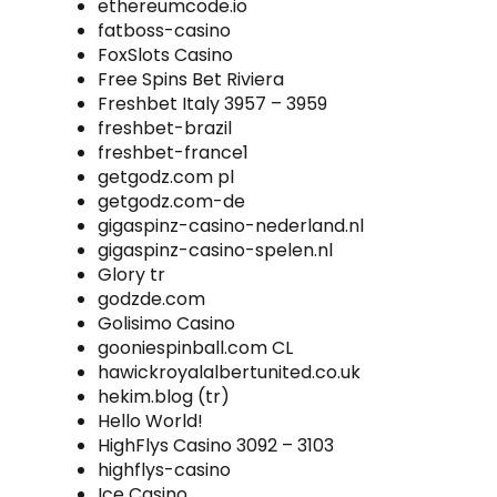
ethereumcode.io
fatboss-casino
FoxSlots Casino
Free Spins Bet Riviera
Freshbet Italy 3957 – 3959
freshbet-brazil
freshbet-france1
getgodz.com pl
getgodz.com-de
gigaspinz-casino-nederland.nl
gigaspinz-casino-spelen.nl
Glory tr
godzde.com
Golisimo Casino
gooniespinball.com CL
hawickroyalalbertunited.co.uk
hekim.blog (tr)
Hello World!
HighFlys Casino 3092 – 3103
highflys-casino
Ice Casino