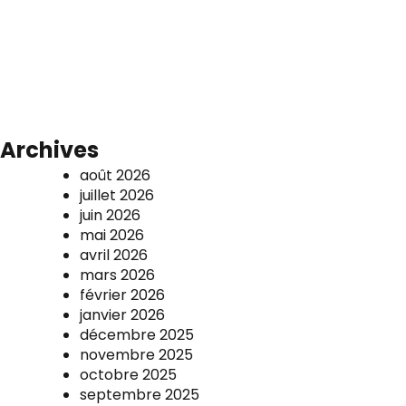
Archives
août 2026
juillet 2026
juin 2026
mai 2026
avril 2026
mars 2026
février 2026
janvier 2026
décembre 2025
novembre 2025
octobre 2025
septembre 2025