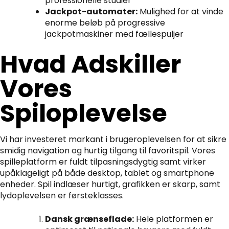
professionelle studier
Jackpot-automater:
Mulighed for at vinde
enorme beløb på progressive
jackpotmaskiner med fællespuljer
Hvad Adskiller
Vores
Spiloplevelse
Vi har investeret markant i brugeroplevelsen for at sikre
smidig navigation og hurtig tilgang til favoritspil. Vores
spilleplatform er fuldt tilpasningsdygtig samt virker
upåklageligt på både desktop, tablet og smartphone
enheder. Spil indlæser hurtigt, grafikken er skarp, samt
lydoplevelsen er førsteklasses.
Dansk grænseflade:
Hele platformen er