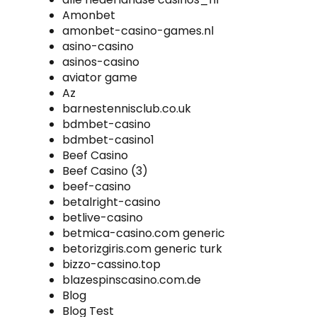
Amonbet
amonbet-casino-games.nl
asino-casino
asinos-casino
aviator game
Az
barnestennisclub.co.uk
bdmbet-casino
bdmbet-casino1
Beef Casino
Beef Casino (3)
beef-casino
betalright-casino
betlive-casino
betmica-casino.com generic
betorizgiris.com generic turk
bizzo-cassino.top
blazespinscasino.com.de
Blog
Blog Test