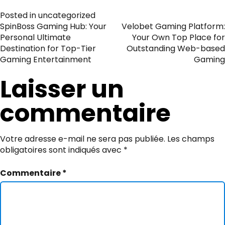
Posted in
uncategorized
Navigation
SpinBoss Gaming Hub: Your
Velobet Gaming Platform:
Personal Ultimate
Your Own Top Place for
de
Destination for Top-Tier
Outstanding Web-based
Gaming Entertainment
Gaming
l’article
Laisser un
commentaire
Votre adresse e-mail ne sera pas publiée.
Les champs
obligatoires sont indiqués avec
*
Commentaire
*