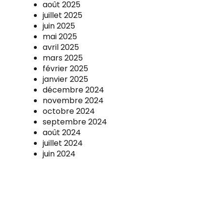
août 2025
juillet 2025
juin 2025
mai 2025
avril 2025
mars 2025
février 2025
janvier 2025
décembre 2024
novembre 2024
octobre 2024
septembre 2024
août 2024
juillet 2024
juin 2024