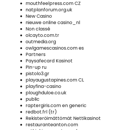
mouthfeelpress.com CZ
natplanforum.org.uk
New Casino
nieuwe online casino_nl
Non classé
olcayto.com.tr
outmedia.org
owlgamescasinos.com es
Partners
Paysafecard Kasinot
Pin-up ru
pistolo3.gr
playaugustapines.com CL
playfina-casino
ploughduloe.co.uk
public
raptergiris.com en generic
redbot.frl (tr)
Rekisteröimättömät Nettikasinot
restauranteanton.com