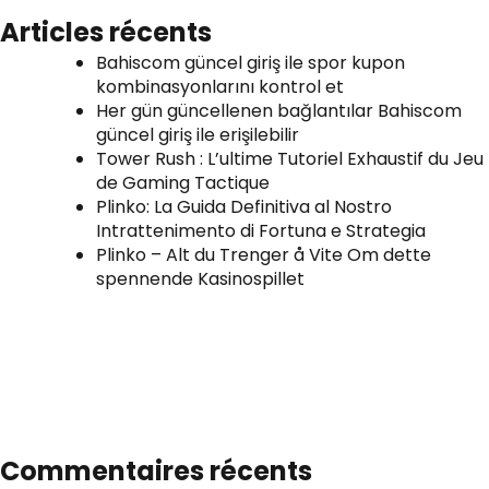
Articles récents
Bahiscom güncel giriş ile spor kupon
kombinasyonlarını kontrol et
Her gün güncellenen bağlantılar Bahiscom
güncel giriş ile erişilebilir
Tower Rush : L’ultime Tutoriel Exhaustif du Jeu
de Gaming Tactique
Plinko: La Guida Definitiva al Nostro
Intrattenimento di Fortuna e Strategia
Plinko – Alt du Trenger å Vite Om dette
spennende Kasinospillet
Commentaires récents