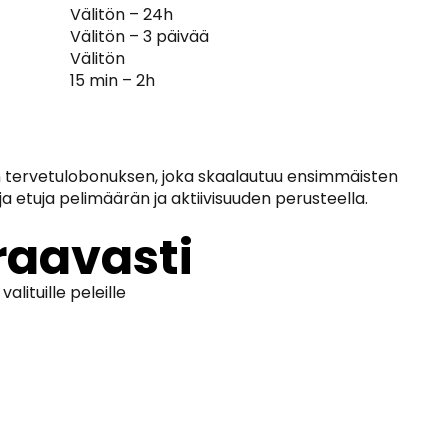
Välitön – 24h
Välitön – 3 päivää
Välitön
15 min – 2h
en tervetulobonuksen, joka skaalautuu ensimmäisten
uja pelimäärän ja aktiivisuuden perusteella.
aavasti
lituille peleille