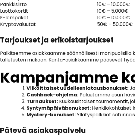
Pankkisiirto
10€ – 10,000€
Luottokortit
10€ – 5,000€
E-lompakot
10€ – 10,000€
Kryptovaluutat
50€ – 50,000€
Tarjoukset ja erikoistarjoukset
Palkitsemme asiakkaamme säännöllisesti monipuolisilla ka
talletusten mukaan. Kanta-asiakkaamme pääsevät hyödyn
Kampanjamme kat
Viikoittaiset uudelleenlatausbonukset:
Jo
Cashback-ohjelma:
Palautamme osan häviöis
Turnaukset:
Kuukausittaiset tournamentit, jo
Syntymäpäiväbonukset:
Henkilökohtaiset 
Mystery-bonukset:
Yllätyspalkkiot satunnaises
Pätevä asiakaspalvelu