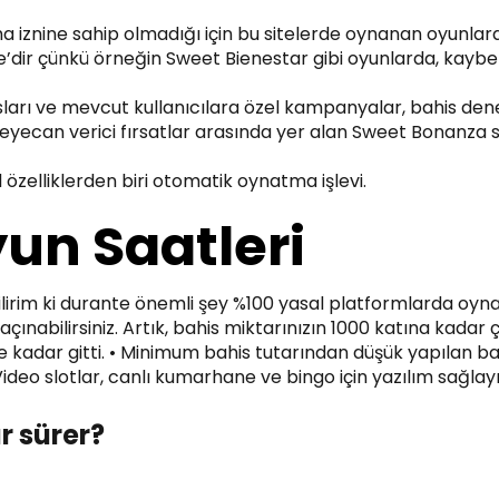
 iznine sahip olmadığı için bu sitelerde oynanan oyunlarda
le’dir çünkü örneğin Sweet Bienestar gibi oyunlarda, ka
sları ve mevcut kullanıcılara özel kampanyalar, bahis dene
can verici fırsatlar arasında yer alan Sweet Bonanza sit
zelliklerden biri otomatik oynatma işlevi.
un Saatleri
ebilirim ki durante önemli şey %100 yasal platformlarda oy
çınabilirsiniz. Artık, bahis miktarınızın 1000 katına kadar
e kadar gitti. • Minimum bahis tutarından düşük yapılan b
ideo slotlar, canlı kumarhane ve bingo için yazılım sağlay
 sürer?