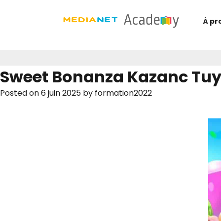
À pr
Sweet Bonanza Kazanc Tuy
Posted on
6 juin 2025
by
formation2022