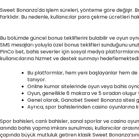
Sweet Bonanza'da işlem süreleri, yönteme göre değişir. Ba
farklıdır. Bu nedenle, kullanıcılar para çekme ücretleri hak
Bu bölümde güncel bonus tekliflerini bulabilir ve oyun oyn
SMS mesajları yoluyla özel bonus teklifleri sunduğunu unut
PinCo bet, bahis severler için sosyal medya platformların
kullanıcılarına hizmet ve destek sunmayı hedeflemektedi
Bu platformlar, hem yeni başlayanlar hem de d
tanıyor.
Online kumar sitelerinde oyun veya bahis oyna
Oyun, genellikle 6 makara ve 5 sıradan oluşur
Genel olarak, Ganobet Sweet Bonanza sitesi güv
Ayrıca, spor bahislerinden casino oyunlarına ka
Spor bahisleri, canlı bahisler, sanal sporlar ve casino oyun
anında bahis yapma imkanı sunulması, kullanıcılar arasın
çapında büyük mutluluk getiren klasik Sweet Bonanza’sını