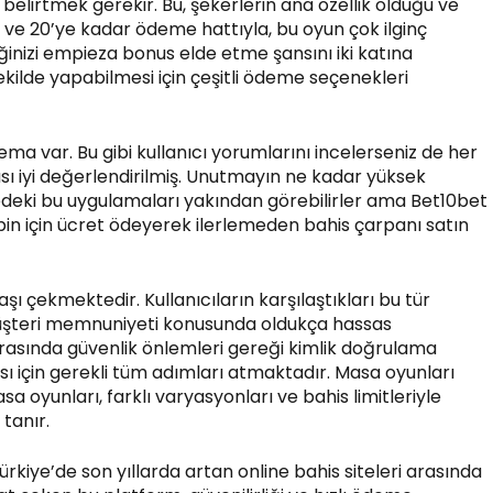
elirtmek gerekir. Bu, şekerlerin ana özellik olduğu ve
 ve 20’ye kadar ödeme hattıyla, bu oyun çok ilginç
nizi empieza bonus elde etme şansını iki katına
şekilde yapabilmesi için çeşitli ödeme seçenekleri
 var. Bu gibi kullanıcı yorumlarını incelerseniz de her
sı iyi değerlendirilmiş. Unutmayın ne kadar yüksek
itedeki bu uygulamaları yakından görebilirler ama Bet10bet
 spin için ücret ödeyerek ilerlemeden bahis çarpanı satın
ı çekmektedir. Kullanıcıların karşılaştıkları bu tür
t, müşteri memnuniyeti konusunda oldukça hassas
ırasında güvenlik önlemleri gereği kimlik doğrulama
sı için gerekli tüm adımları atmaktadır. Masa oyunları
a oyunları, farklı varyasyonları ve bahis limitleriyle
tanır.
rkiye’de son yıllarda artan online bahis siteleri arasında