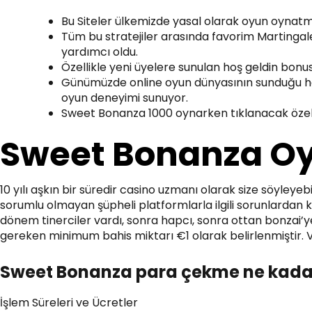
Bu Siteler ülkemizde yasal olarak oyun oynatma
Tüm bu stratejiler arasında favorim Martinga
yardımcı oldu.
Özellikle yeni üyelere sunulan hoş geldin bonu
Günümüzde online oyun dünyasının sunduğu heye
oyun deneyimi sunuyor.
Sweet Bonanza 1000 oynarken tıklanacak özel ö
Sweet Bonanza Oy
10 yılı aşkın bir süredir casino uzmanı olarak size söyley
sorumlu olmayan şüpheli platformlarla ilgili sorunlardan ka
dönem tinerciler vardı, sonra hapcı, sonra ottan bonzai’y
gereken minimum bahis miktarı €1 olarak belirlenmiştir. V
Sweet Bonanza para çekme ne kadar
İşlem Süreleri ve Ücretler