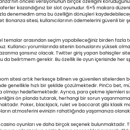
nza’nın önceki versiyonunun birçok özelliğini koruduğunu b
aferler kazandığınız bir slot oyunudur. 6×5 makara düzeni
la denemedim ama bu özelliğin dönüşleri kaydedebileceği
et Bonanza sitesi, kullanıcılarının ödemelerini güvenli bir 
emalar arasından seçim yapabileceğiniz birden fazla tema
z. Kullanıcı yorumlarında sitenin bonuslarını yüksek olma
 kazanma şansınız olacak. Twitter giriş yapan bahisçiler s
nu da belirtmem gerekir. Bu özellik ile oyun içerisinde her
m sitesi artık herkesçe bilinen ve güvenilen sitelerden baş
ğinde genellikle hızlı bir şekilde çözülmektedir. PinCo be
da olmayı hedeflemektedir. Ayrıca, para çekme işlemleri s
üvenliğini ön planda tutarak, herhangi bir sorun yaşanmama
ktadır. Poker, blackjack, rulet ve baccarat gibi klasik mas
oların atmosferini evinizin rahatlığında yaşamanıza olanak 
ı casino oyunları ve daha birçok seçenek bulunmaktadır. Tü