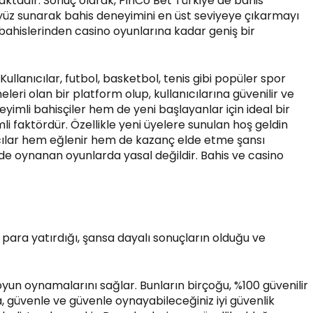
aktadır. Sonuç olarak, PinCo Bet Türkiye’de bahis
ayüz sunarak bahis deneyimini en üst seviyeye çıkarmayı
or bahislerinden casino oyunlarına kadar geniş bir
Kullanıcılar, futbol, basketbol, tenis gibi popüler spor
meleri olan bir platform olup, kullanıcılarına güvenilir ve
yimli bahisçiler hem de yeni başlayanlar için ideal bir
i faktördür. Özellikle yeni üyelere sunulan hoş geldin
nıcılar hem eğlenir hem de kazanç elde etme şansı
rde oynanan oyunlarda yasal değildir. Bahis ve casino
para yatırdığı, şansa dayalı sonuçların olduğu ve
un oynamalarını sağlar. Bunların birçoğu, %100 güvenilir
 güvenle ve güvenle oynayabileceğiniz iyi güvenlik