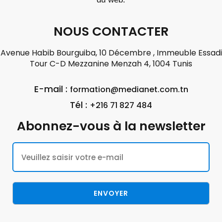
NOUS CONTACTER
Avenue Habib Bourguiba, 10 Décembre , Immeuble Essadi
Tour C-D Mezzanine Menzah 4, 1004 Tunis
E-mail :
formation@medianet.com.tn
Tél :
+216 71 827 484
Abonnez-vous à la newsletter