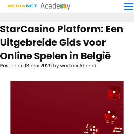
StarCasino Platform: Een
Uitgebreide Gids voor
Online Spelen in België
Posted on
18 mai 2026
by
werteni Ahmed