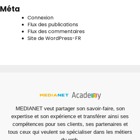
Méta
Connexion
Flux des publications
Flux des commentaires
Site de WordPress-FR
MEDIANET veut partager son savoir-faire, son
expertise et son expérience et transférer ainsi ses
compétences pour ses clients, ses partenaires et
tous ceux qui veulent se spécialiser dans les métiers
du web.