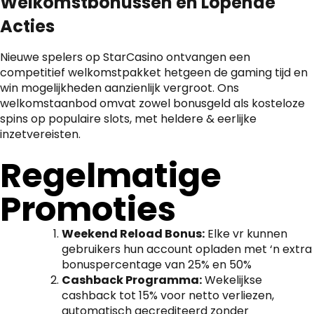
Welkomstbonussen en Lopende
Acties
Nieuwe spelers op StarCasino ontvangen een
competitief welkomstpakket hetgeen de gaming tijd en
win mogelijkheden aanzienlijk vergroot. Ons
welkomstaanbod omvat zowel bonusgeld als kosteloze
spins op populaire slots, met heldere & eerlijke
inzetvereisten.
Regelmatige
Promoties
Weekend Reload Bonus:
Elke vr kunnen
gebruikers hun account opladen met ‘n extra
bonuspercentage van 25% en 50%
Cashback Programma:
Wekelijkse
cashback tot 15% voor netto verliezen,
automatisch gecrediteerd zonder