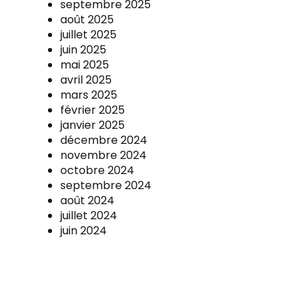
septembre 2025
août 2025
juillet 2025
juin 2025
mai 2025
avril 2025
mars 2025
février 2025
janvier 2025
décembre 2024
novembre 2024
octobre 2024
septembre 2024
août 2024
juillet 2024
juin 2024