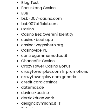
Blog Test
Bonuskong Casino
BSB
bsb-007-casino.com
bsb007official.com
Casino
Casino Bez Ověření Identity
casino-beef.app
casino-vegashero.org
Casinovice PL
centrogammamedical.it
ChanceBit Casino
CrazyTower Casino Bonus
crazytowerplay.com fr promotions
crazytowerplay.com generic
credit card casinos
datemas.de
davinci-casino
derrickduan.work
designcitymilano.it IT