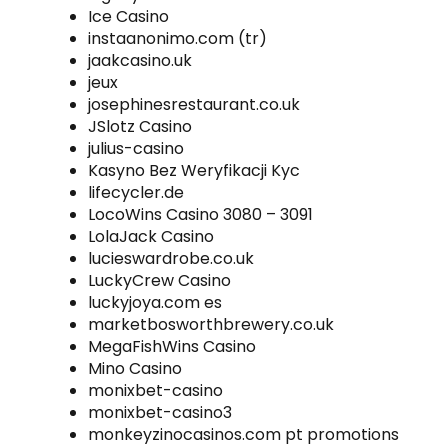
Ice Casino
instaanonimo.com (tr)
jaakcasino.uk
jeux
josephinesrestaurant.co.uk
JSlotz Casino
julius-casino
Kasyno Bez Weryfikacji Kyc
lifecycler.de
LocoWins Casino 3080 – 3091
LolaJack Casino
lucieswardrobe.co.uk
LuckyCrew Casino
luckyjoya.com es
marketbosworthbrewery.co.uk
MegaFishWins Casino
Mino Casino
monixbet-casino
monixbet-casino3
monkeyzinocasinos.com pt promotions