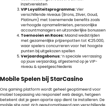
inzetvereisten
VIP Loyaliteitsprogramma:
Vier
verschillende niveaus (Brons, Zilver, Goud,
Platinum) met toenemende benefits zoals
verhoogde opnamelimieten, persoonlijke
accountmanagers en uitzonderlijke bonussen
Toernooien en Races:
Maand wedstrijden
met gezamenlijke prijzenpotten tot €25.000,
waar spelers concurreren voor het hoogste
punten bij uitgekozen spellen
Verjaardagsbonus:
‘n speciale verrassing
op jouw verjaardag, afgestemd op je VIP-
niveau & speelgeschiedenis
Mobile Spelen bij StarCasino
Ons gaming platform wordt geheel geoptimeerd voor
mobiel toepassing via responsief web design, hetgeen
betekent dat je geen aparte app dient te installeren. De
mobile site past zich geautomatiseerd aan verschillende