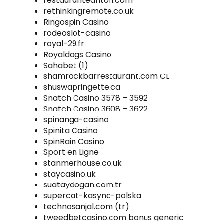
restauranteanton.com
rethinkingremote.co.uk
Ringospin Casino
rodeoslot-casino
royal-29.fr
Royaldogs Casino
Sahabet (1)
shamrockbarrestaurant.com CL
shuswapringette.ca
Snatch Casino 3578 – 3592
Snatch Casino 3608 – 3622
spinanga-casino
Spinita Casino
SpinRain Casino
Sport en Ligne
stanmerhouse.co.uk
staycasino.uk
suataydogan.com.tr
supercat-kasyno-polska
technosanjal.com (tr)
tweedbetcasino.com bonus generic