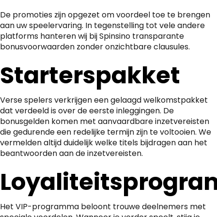
De promoties zijn opgezet om voordeel toe te brengen
aan uw speelervaring. In tegenstelling tot vele andere
platforms hanteren wij bij Spinsino transparante
bonusvoorwaarden zonder onzichtbare clausules.
Starterspakket
Verse spelers verkrijgen een gelaagd welkomstpakket
dat verdeeld is over de eerste inleggingen. De
bonusgelden komen met aanvaardbare inzetvereisten
die gedurende een redelijke termijn zijn te voltooien. We
vermelden altijd duidelijk welke titels bijdragen aan het
beantwoorden aan de inzetvereisten.
Loyaliteitsprogr
Het VIP-programma beloont trouwe deelnemers met