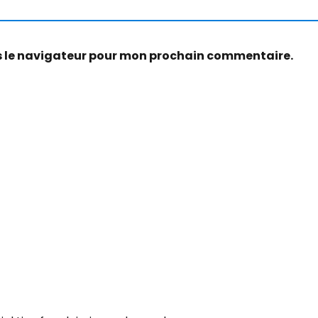
s le navigateur pour mon prochain commentaire.