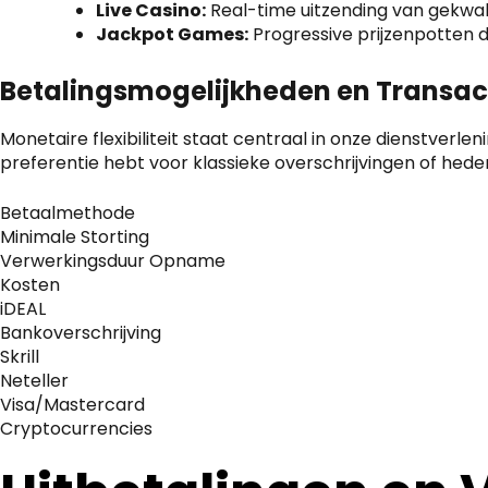
Live Casino:
Real-time uitzending van gekwali
Jackpot Games:
Progressive prijzenpotten 
Betalingsmogelijkheden en Transac
Monetaire flexibiliteit staat centraal in onze dienstverle
preferentie hebt voor klassieke overschrijvingen of heden
Betaalmethode
Minimale Storting
Verwerkingsduur Opname
Kosten
iDEAL
Bankoverschrijving
Skrill
Neteller
Visa/Mastercard
Cryptocurrencies