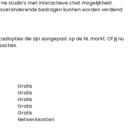
ne studio’s met interactieve chat mogelijkheid
evensveranderende bedragen kunnen worden verdiend
alopties die zijn aangepast op de NL markt. Of jij nu
sacties.
Gratis
Gratis
Gratis
Gratis
Gratis
Netwerkkosten