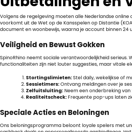
Uitbetalingen en V
Volgens de regelgeving moeten alle Nederlandse online ca
voorkomt uit de Wet op de Kansspelen op Distantie (KOA) d
document en woonbewijs, waarna je account binnen 24 uu
Veiligheid en Bewust Gokken
SpinoRhino neemt sociale verantwoordelijkheid serieus.
functionaliteiten zijn niet louter suggesties, maar vitale
Stortingslimieten:
Stel daily, wekelijkse o
Sessietimers:
Ontvang meldingen over je sess
Zelfuitsluiting:
Neem een onderbreking van 24 
Realiteitscheck:
Frequente pop-ups laten zie
Speciale Acties en Beloningen
Ons beloningsprogramma beloont loyale spelers met uniek
cashback deals en gepersonaliseerde aanbiedingen. Het