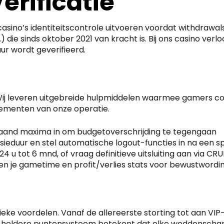
erificatie
sino’s identiteitscontrole uitvoeren voordat withdrawals
ie sinds oktober 2021 van kracht is. Bij ons casino verlo
r wordt geverifieerd.
 Wij leveren uitgebreide hulpmiddelen waarmee gamers c
 elementen van onze operatie.
f maand maxima in om budgetoverschrijding te tegengaan
ieduur en stel automatische logout-functies in na een sp
u tot 6 mnd, of vraag definitieve uitsluiting aan via CR
n je gametime en profit/verlies stats voor bewustwordi
e voordelen. Vanaf de allereerste storting tot aan VIP-s
 heldere puntensysteem betekent dat elke weddenschap b