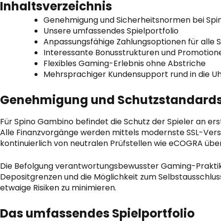
Inhaltsverzeichnis
Genehmigung und Sicherheitsnormen bei Sp
Unsere umfassendes Spielportfolio
Anpassungsfähige Zahlungsoptionen für alle S
Interessante Bonusstrukturen und Promotion
Flexibles Gaming-Erlebnis ohne Abstriche
Mehrsprachiger Kundensupport rund in die U
Genehmigung und Schutzstandards
Für
Spino Gambino
befindet die Schutz der Spieler an er
Alle Finanzvorgänge werden mittels modernste SSL-Vers
kontinuierlich von neutralen Prüfstellen wie eCOGRA übe
Die Befolgung verantwortungsbewusster Gaming-Praktike
Depositgrenzen und die Möglichkeit zum Selbstausschluss
etwaige Risiken zu minimieren.
Das umfassendes Spielportfolio