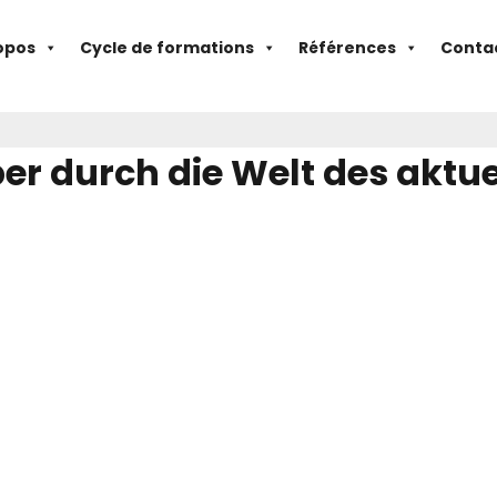
opos
Cycle de formations
Références
Conta
r durch die Welt des aktue