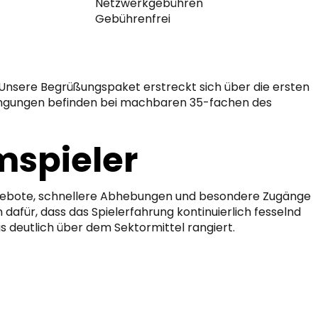
Netzwerkgebühren
Gebührenfrei
 Unsere Begrüßungspaket erstreckt sich über die ersten
edingungen befinden bei machbaren 35-fachen des
mspieler
angebote, schnellere Abhebungen und besondere Zugänge
für, dass das Spielerfahrung kontinuierlich fesselnd
as deutlich über dem Sektormittel rangiert.