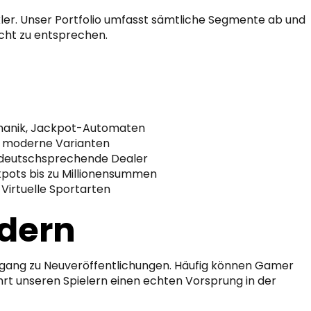
er. Unser Portfolio umfasst sämtliche Segmente ab und
echt zu entsprechen.
anik, Jackpot-Automaten
nd moderne Varianten
 deutschsprechende Dealer
kpots bis zu Millionensummen
Virtuelle Sportarten
idern
 Zugang zu Neuveröffentlichungen. Häufig können Gamer
rt unseren Spielern einen echten Vorsprung in der