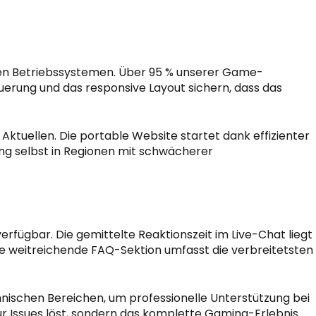
hen Betriebssystemen. Über 95 % unserer Game-
uerung und das responsive Layout sichern, dass das
ktuellen. Die portable Website startet dank effizienter
g selbst in Regionen mit schwächerer
rfügbar. Die gemittelte Reaktionszeit im Live-Chat liegt
ne weitreichende FAQ-Sektion umfasst die verbreitetsten
nischen Bereichen, um professionelle Unterstützung bei
r Issues löst, sondern das komplette Gaming-Erlebnis