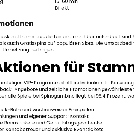
ng
15-60 min
Direkt
omotionen
skonditionen aus, die fair und machbar aufgebaut sind.
 als auch Gratisspins auf populären Slots. Die Umsatzb
ur Umsetzung beitragen.
ktionen für Stam
hrstufiges VIP-Programm stellt individualisierte Bonus
ck-Angebote und zeitliche Promotionen gewährleisten da
er alle Spiele bei Spinogambino liegt bei 96,4 Prozent, w
ack-Rate und wochenweisen Freispielen
hlungen und eigener Support-Kontakt
e Bonuspakete und Geburtstagsgeschenke
er Kontobetreuer und exklusive Eventtickets