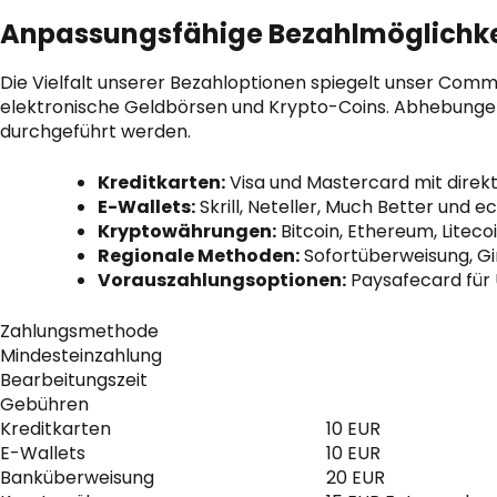
Anpassungsfähige Bezahlmöglichkeit
Die Vielfalt unserer Bezahloptionen spiegelt unser Com
elektronische Geldbörsen und Krypto-Coins. Abhebungen 
durchgeführt werden.
Kreditkarten:
Visa und Mastercard mit direkt
E-Wallets:
Skrill, Neteller, Much Better und
Kryptowährungen:
Bitcoin, Ethereum, Litec
Regionale Methoden:
Sofortüberweisung, Gi
Vorauszahlungsoptionen:
Paysafecard für 
Zahlungsmethode
Mindesteinzahlung
Bearbeitungszeit
Gebühren
Kreditkarten
10 EUR
E-Wallets
10 EUR
Banküberweisung
20 EUR