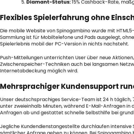
Diamant-Status:
15% Cashback-Rate, maßg
Flexibles Spielerfahrung ohne Eins
Die mobile Website von Spinogambino wurde mit HTML5-Te
Sammlung ist für Mobiltelefone und Pads ausgelegt, ohne 
Spielerlebnis mobil der PC-Version in nichts nachsteht.
Push-Mitteilungen unterrichten User über neue Aktionen,
Zwischenspeicher-Techniken auch bei langsamen Netzwer
Internetabdeckung möglich wird.
Mehrsprachiger Kundensupport rund
Unser deutschsprachiges Service-Team ist 24 h täglich, 7
unter zweieinhalb Minuten, während E-Mail-Anfragen in 
Anfragen ab und gestattet schnelle Selbsthilfe bei grun
Jegliche Kundendienstangestellte durchlaufen intensive
sämtlicher Anfrage geben zu können. Bei Spinogambino b