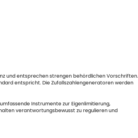
zenz und entsprechen strengen behördlichen Vorschriften.
ndard entspricht. Die Zufallszahlengeneratoren werden
umfassende Instrumente zur Eigenlimitierung,
erhalten verantwortungsbewusst zu regulieren und