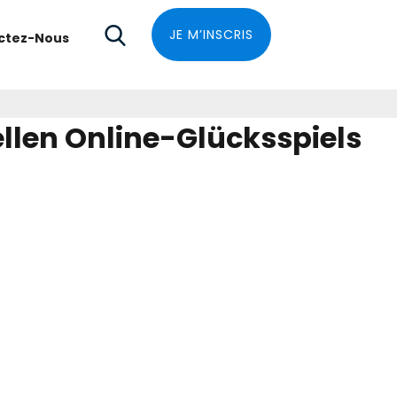
JE M’INSCRIS
ctez-Nous
llen Online-Glücksspiels