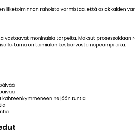
 liiketoiminnan rahoista varmistaa, että asiakkaiden var
staavat moninaisia tarpeita. Maksut prosessoidaan reaa
ällä, tämä on toimialan keskiarvosta nopeampi aika.
ipäivää
ipäivää
ta kahteenkymmeneen neljään tuntia
tia
ntia
edut