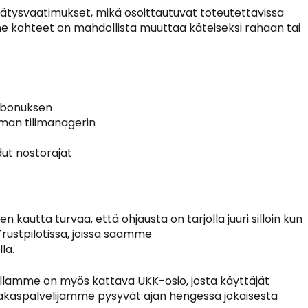
rrätysvaatimukset, mikä osoittautuvat toteutettavissa
ne kohteet on mahdollista muuttaa käteiseksi rahaan tai
väbonuksen
man tilimanagerin
ut nostorajat
kautta turvaa, että ohjausta on tarjolla juuri silloin kun
rustpilotissa, joissa saamme
la.
uillamme on myös kattava UKK-osio, josta käyttäjät
siakaspalvelijamme pysyvät ajan hengessä jokaisesta