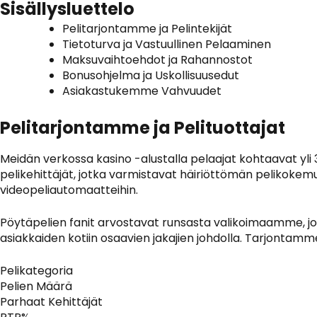
Sisällysluettelo
Pelitarjontamme ja Pelintekijät
Tietoturva ja Vastuullinen Pelaaminen
Maksuvaihtoehdot ja Rahannostot
Bonusohjelma ja Uskollisuusedut
Asiakastukemme Vahvuudet
Pelitarjontamme ja Pelituottajat
Meidän
verkossa kasino
-alustalla pelaajat kohtaavat yl
pelikehittäjät, jotka varmistavat häiriöttömän pelikokem
videopeliautomaatteihin.
Pöytäpelien fanit arvostavat runsasta valikoimaamme, joih
asiakkaiden kotiin osaavien jakajien johdolla. Tarjontamm
Pelikategoria
Pelien Määrä
Parhaat Kehittäjät