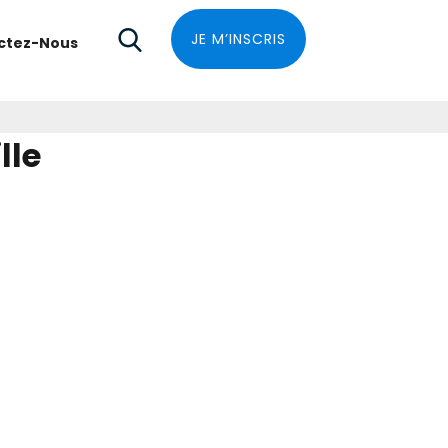
JE M’INSCRIS
ctez-Nous
lle