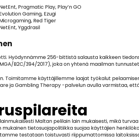
NetEnt, Pragmatic Play, Play’n GO
Evolution Gaming, Ezugi
Microgaming, Red Tiger
NetEnt, Yggdrasil
inen
etti. Hyödynnämme 256-bittistä salausta kaikkeen tiedon
ä (MGA/B2C/394/2017), joka on yhtenä maailman tunnustetu
 Toimitamme käyttäjillemme laajat työkalut pelaamisen ha
 ja Gambling Therapy -palvelun avulla varmistaa, ett
ruspilareita
mukaisesti Maltan pelilain lain mukaisesti, mikä turvaa a
ukainen tietosuojapolitiikka suojaa käyttäjien henkilök
tamme testataan toistuvasti riippumattomissa laitoksis