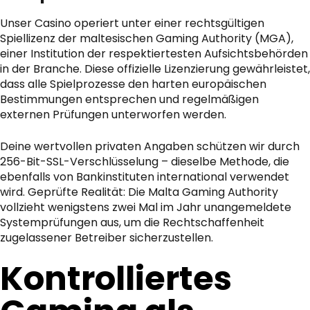
Unser Casino operiert unter einer rechtsgültigen
Spiellizenz der maltesischen Gaming Authority (MGA),
einer Institution der respektiertesten Aufsichtsbehörden
in der Branche. Diese offizielle Lizenzierung gewährleistet,
dass alle Spielprozesse den harten europäischen
Bestimmungen entsprechen und regelmäßigen
externen Prüfungen unterworfen werden.
Deine wertvollen privaten Angaben schützen wir durch
256-Bit-SSL-Verschlüsselung – dieselbe Methode, die
ebenfalls von Bankinstituten international verwendet
wird. Geprüfte Realität: Die Malta Gaming Authority
vollzieht wenigstens zwei Mal im Jahr unangemeldete
Systemprüfungen aus, um die Rechtschaffenheit
zugelassener Betreiber sicherzustellen.
Kontrolliertes