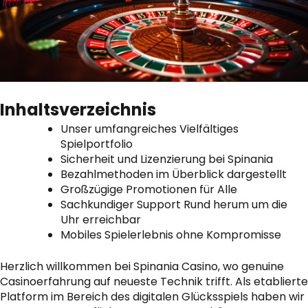
Inhaltsverzeichnis
Unser umfangreiches Vielfältiges
Spielportfolio
Sicherheit und Lizenzierung bei Spinania
Bezahlmethoden im Überblick dargestellt
Großzügige Promotionen für Alle
Sachkundiger Support Rund herum um die
Uhr erreichbar
Mobiles Spielerlebnis ohne Kompromisse
Herzlich willkommen bei
Spinania Casino
, wo genuine
Casinoerfahrung auf neueste Technik trifft. Als etablierte
Platform im Bereich des digitalen Glücksspiels haben wir