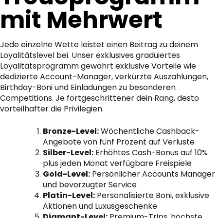
mit Mehrwert
Jede einzelne Wette leistet einen Beitrag zu deinem
Loyalitätslevel bei. Unser exklusives graduiertes
Loyalitätsprogramm gewährt exklusive Vorteile wie
dedizierte Account-Manager, verkürzte Auszahlungen,
Birthday-Boni und Einladungen zu besonderen
Competitions. Je fortgeschrittener dein Rang, desto
vorteilhafter die Privilegien.
Bronze-Level:
Wöchentliche Cashback-
Angebote von fünf Prozent auf Verluste
Silber-Level:
Erhöhtes Cash-Bonus auf 10%
plus jeden Monat verfügbare Freispiele
Gold-Level:
Persönlicher Accounts Manager
und bevorzugter Service
Platin-Level:
Personalisierte Boni, exklusive
Aktionen und Luxusgeschenke
Diamant-Level:
Premium-Trips, höchste