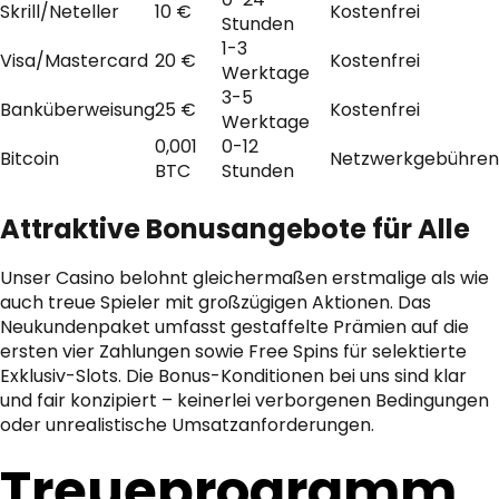
Skrill/Neteller
10 €
Kostenfrei
Stunden
1-3
Visa/Mastercard
20 €
Kostenfrei
Werktage
3-5
Banküberweisung
25 €
Kostenfrei
Werktage
0,001
0-12
Bitcoin
Netzwerkgebühren
BTC
Stunden
Attraktive Bonusangebote für Alle
Unser Casino belohnt gleichermaßen erstmalige als wie
auch treue Spieler mit großzügigen Aktionen. Das
Neukundenpaket umfasst gestaffelte Prämien auf die
ersten vier Zahlungen sowie Free Spins für selektierte
Exklusiv-Slots. Die Bonus-Konditionen bei uns sind klar
und fair konzipiert – keinerlei verborgenen Bedingungen
oder unrealistische Umsatzanforderungen.
Treueprogramm