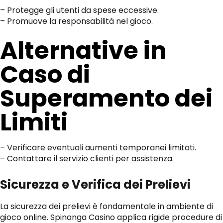
– Protegge gli utenti da spese eccessive.
– Promuove la responsabilità nel gioco.
Alternative in
Caso di
Superamento dei
Limiti
– Verificare eventuali aumenti temporanei limitati.
– Contattare il servizio clienti per assistenza.
Sicurezza e Verifica dei Prelievi
La sicurezza dei prelievi è fondamentale in ambiente di
gioco online. Spinanga Casino applica rigide procedure di