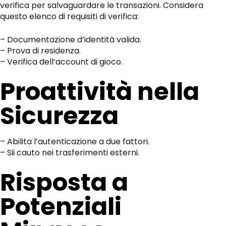
verifica per salvaguardare le transazioni. Considera
questo elenco di requisiti di verifica:
– Documentazione d’identità valida.
– Prova di residenza.
– Verifica dell’account di gioco.
Proattività nella
Sicurezza
– Abilita l’autenticazione a due fattori.
– Sii cauto nei trasferimenti esterni.
Risposta a
Potenziali