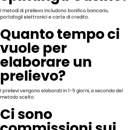
I metodi di prelievo includono bonifico bancario,
portafogli elettronici e carte di credito.
Quanto tempo ci
vuole per
elaborare un
prelievo?
I prelievi vengono elaborati in 1-5 giorni, a seconda del
metodo scelto.
Ci sono
commissioni sui