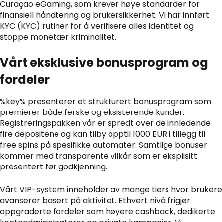
Curaçao eGaming, som krever høye standarder for
finansiell håndtering og brukersikkerhet. Vi har innført
KYC (KYC) rutiner for å verifisere alles identitet og
stoppe monetær kriminalitet.
Vårt eksklusive bonusprogram og
fordeler
%key% presenterer et strukturert bonusprogram som
premierer både ferske og eksisterende kunder.
Registreringspakken vår er spredt over de innledende
fire depositene og kan tilby opptil 1000 EUR i tillegg til
free spins på spesifikke automater. Samtlige bonuser
kommer med transparente vilkår som er eksplisitt
presentert før godkjenning.
Vårt VIP-system inneholder av mange tiers hvor brukere
avanserer basert på aktivitet. Ethvert nivå frigjør
oppgraderte fordeler som høyere cashback, dedikerte