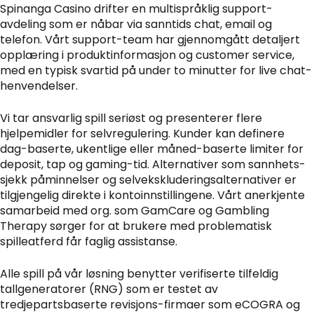
Spinanga Casino drifter en multispråklig support-
avdeling som er nåbar via sanntids chat, email og
telefon. Vårt support-team har gjennomgått detaljert
opplæring i produktinformasjon og customer service,
med en typisk svartid på under to minutter for live chat-
henvendelser.
Vi tar ansvarlig spill seriøst og presenterer flere
hjelpemidler for selvregulering. Kunder kan definere
dag-baserte, ukentlige eller måned-baserte limiter for
deposit, tap og gaming-tid. Alternativer som sannhets-
sjekk påminnelser og selvekskluderingsalternativer er
tilgjengelig direkte i kontoinnstillingene. Vårt anerkjente
samarbeid med org. som GamCare og Gambling
Therapy sørger for at brukere med problematisk
spilleatferd får faglig assistanse.
Alle spill på vår løsning benytter verifiserte tilfeldig
tallgeneratorer (RNG) som er testet av
tredjepartsbaserte revisjons-firmaer som eCOGRA og