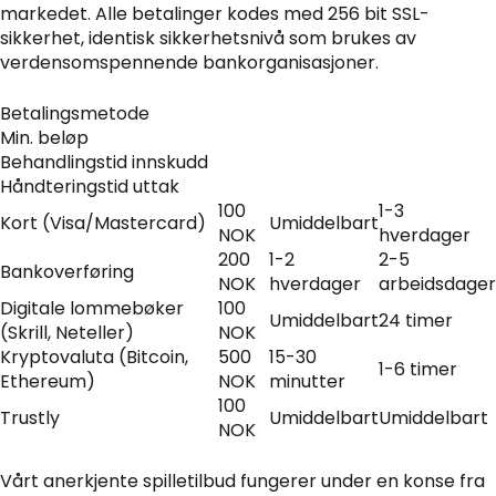
markedet. Alle betalinger kodes med 256 bit SSL-
sikkerhet, identisk sikkerhetsnivå som brukes av
verdensomspennende bankorganisasjoner.
Betalingsmetode
Min. beløp
Behandlingstid innskudd
Håndteringstid uttak
100
1-3
Kort (Visa/Mastercard)
Umiddelbart
NOK
hverdager
200
1-2
2-5
Bankoverføring
NOK
hverdager
arbeidsdager
Digitale lommebøker
100
Umiddelbart
24 timer
(Skrill, Neteller)
NOK
Kryptovaluta (Bitcoin,
500
15-30
1-6 timer
Ethereum)
NOK
minutter
100
Trustly
Umiddelbart
Umiddelbart
NOK
Vårt anerkjente spilletilbud fungerer under en konse fra