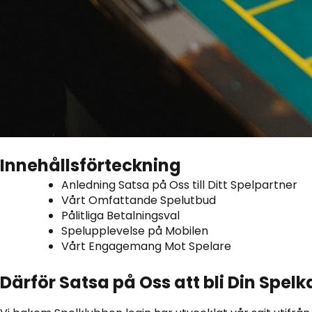
Innehållsförteckning
Anledning Satsa på Oss till Ditt Spelpartner
Vårt Omfattande Spelutbud
Pålitliga Betalningsval
Spelupplevelse på Mobilen
Vårt Engagemang Mot Spelare
Därför Satsa på Oss att bli Din Spel