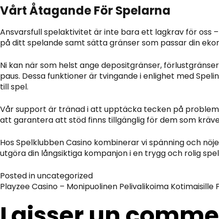
Vårt Åtagande För Spelarna
Ansvarsfull spelaktivitet är inte bara ett lagkrav för oss
på ditt spelande samt sätta gränser som passar din ekon
Ni kan när som helst ange depositgränser, förlustgränser 
paus. Dessa funktioner är tvingande i enlighet med Speli
till spel.
Vår support är tränad i att upptäcka tecken på problema
att garantera att stöd finns tillgänglig för dem som kräve
Hos Spelklubben Casino kombinerar vi spänning och nöje m
utgöra din långsiktiga kompanjon i en trygg och rolig spel
Posted in
uncategorized
Navigation
Playzee Casino – Monipuolinen Pelivalikoima Kotimaisille P
de
Laisser un comme