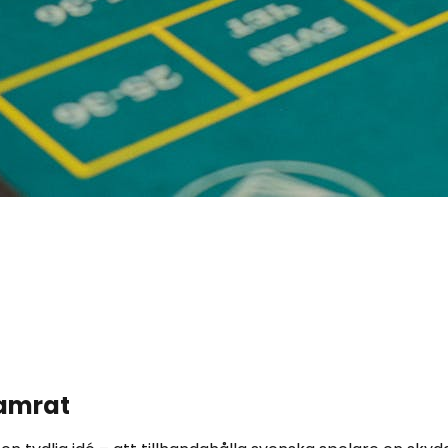
kamrat