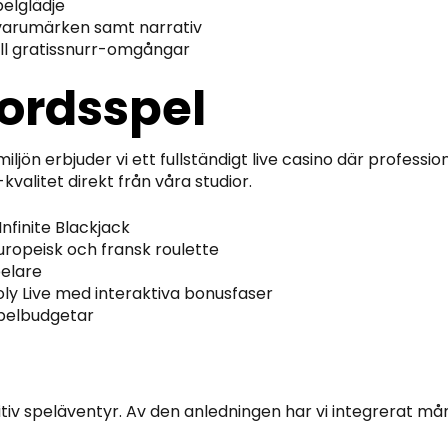
pelglädje
varumärken samt narrativ
ll gratissnurr-omgångar
ordsspel
ön erbjuder vi ett fullständigt live casino där professione
kvalitet direkt från våra studior.
nfinite Blackjack
uropeisk och fransk roulette
pelare
 Live med interaktiva bonusfaser
spelbudgetar
ositiv speläventyr. Av den anledningen har vi integrerat