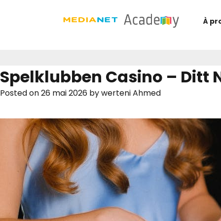
À pr
Spelklubben Casino – Dit
Posted on
26 mai 2026
by
werteni Ahmed