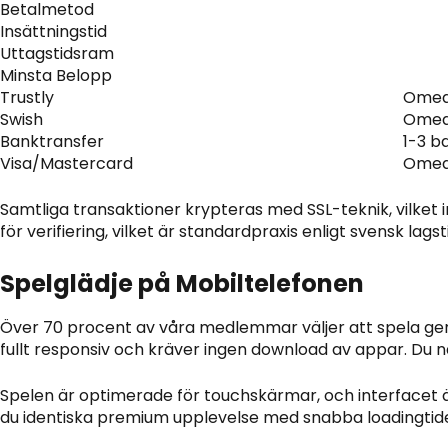
Betalmetod
Insättningstid
Uttagstidsram
Minsta Belopp
Trustly
Omed
Swish
Omed
Banktransfer
1-3 b
Visa/Mastercard
Omed
Samtliga transaktioner krypteras med SSL-teknik, vilket
för verifiering, vilket är standardpraxis enligt svensk lag
Spelglädje på Mobiltelefonen
Över 70 procent av våra medlemmar väljer att spela gen
fullt responsiv och kräver ingen download av appar. Du nå
Spelen är optimerade för touchskärmar, och interfacet ä
du identiska premium upplevelse med snabba loadingtid