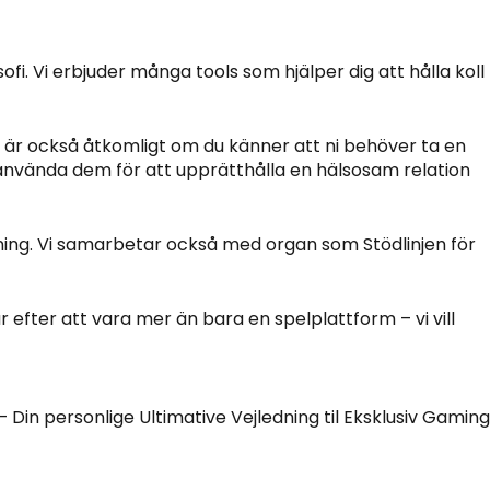
fi. Vi erbjuder många tools som hjälper dig att hålla koll
ng är också åtkomligt om du känner att ni behöver ta en
 använda dem för att upprätthålla en hälsosam relation
ning. Vi samarbetar också med organ som Stödlinjen för
fter att vara mer än bara en spelplattform – vi vill
Din personlige Ultimative Vejledning til Eksklusiv Gaming