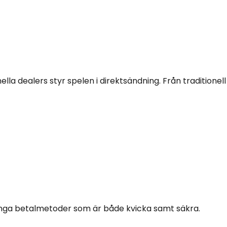
lla dealers styr spelen i direktsändning. Från traditionell
 många betalmetoder som är både kvicka samt säkra.