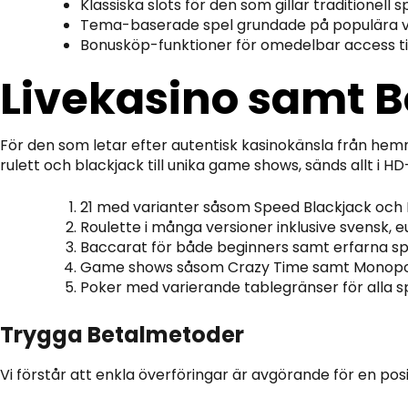
Klassiska slots för den som gillar traditionell s
Tema-baserade spel grundade på populära 
Bonusköp-funktioner för omedelbar access ti
Livekasino samt B
För den som letar efter autentisk kasinokänsla från hemmilj
rulett och blackjack till unika game shows, sänds allt i HD-
21 med varianter såsom Speed Blackjack och I
Roulette i många versioner inklusive svensk, e
Baccarat för både beginners samt erfarna s
Game shows såsom Crazy Time samt Monopoly
Poker med varierande tablegränser för alla 
Trygga Betalmetoder
Vi förstår att enkla överföringar är avgörande för en p