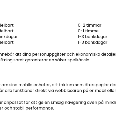
elbart
0-2 timmar
elbart
0-1 timme
ankdagar
1-3 bankdagar
elbart
1-3 bankdagar
 innebär att dina personuppgifter och ekonomiska detalje
stiftning samt garanterar en säker spelkänsla.
om sina mobila enheter, ett faktum som återspeglar den 
r alla funktioner direkt via webbläsaren på er mobil eller
r anpassat för att ge en smidig navigering även på mindr
er och stabil performance.