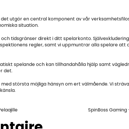
 – det utgör en central komponent av vår verksamhetsfiloso
omiska situation.
och tidsgränser direkt i ditt spelarkonto. Självexkluderi
nspektionens regler, samt vi uppmuntrar alla spelare att
tiskt spelande och kan tillhandahålla hjälp samt vägled
r det.
ed största möjliga hänsyn om ert välmående. Vi strävar e
känsla.
elaajille
SpinBoss Gaming – 
ntaire