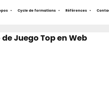
opos
Cycle de formations
Références
Conta
o de Juego Top en Web