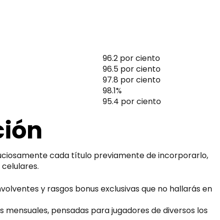
96.2 por ciento
96.5 por ciento
97.8 por ciento
98.1%
95.4 por ciento
ción
nuciosamente cada título previamente de incorporarlo,
celulares.
olventes y rasgos bonus exclusivas que no hallarás en
mensuales, pensadas para jugadores de diversos los