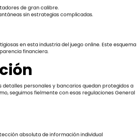
tadores de gran calibre.
tantáneas sin estrategias complicadas.
giosas en esta industria del juego online. Este esquema
parencia financiera.
ción
us detalles personales y bancarios quedan protegidos a
smo, seguimos fielmente con esas regulaciones General
tección absoluta de información individual