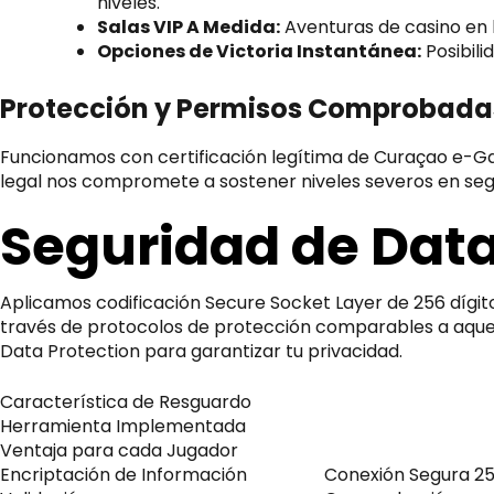
niveles.
Salas VIP A Medida:
Aventuras de casino en l
Opciones de Victoria Instantánea:
Posibili
Protección y Permisos Comprobada
Funcionamos con certificación legítima de Curaçao e-Gam
legal nos compromete a sostener niveles severos en segu
Seguridad de Data
Aplicamos codificación Secure Socket Layer de 256 dígit
través de protocolos de protección comparables a aquel
Data Protection para garantizar tu privacidad.
Característica de Resguardo
Herramienta Implementada
Ventaja para cada Jugador
Encriptación de Información
Conexión Segura 25