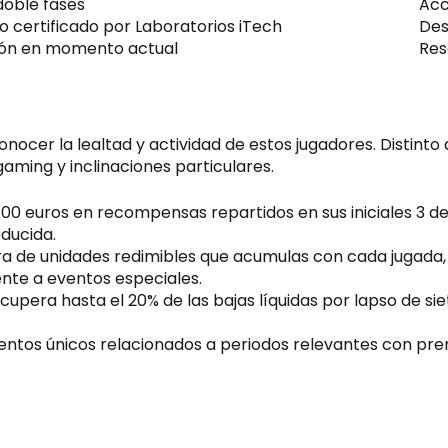
oble fases
Acc
 certificado por Laboratorios iTech
Des
ión en momento actual
Res
cer la lealtad y actividad de estos jugadores. Distinto 
aming y inclinaciones particulares.
00 euros en recompensas repartidos en sus iniciales 3 de
educida.
ra de unidades redimibles que acumulas con cada jugada
ente a eventos especiales.
upera hasta el 20% de las bajas líquidas por lapso de siet
ntos únicos relacionados a periodos relevantes con pre