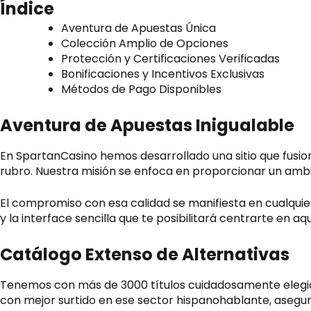
Índice
Aventura de Apuestas Única
Colección Amplio de Opciones
Protección y Certificaciones Verificadas
Bonificaciones y Incentivos Exclusivas
Métodos de Pago Disponibles
Aventura de Apuestas Inigualable
En
SpartanCasino
hemos desarrollado una sitio que fusio
rubro. Nuestra misión se enfoca en proporcionar un ambi
El compromiso con esa calidad se manifiesta en cualquier
y la interface sencilla que te posibilitará centrarte en aq
Catálogo Extenso de Alternativas
Tenemos con más de 3000 títulos cuidadosamente elegidos
con mejor surtido en ese sector hispanohablante, asegur