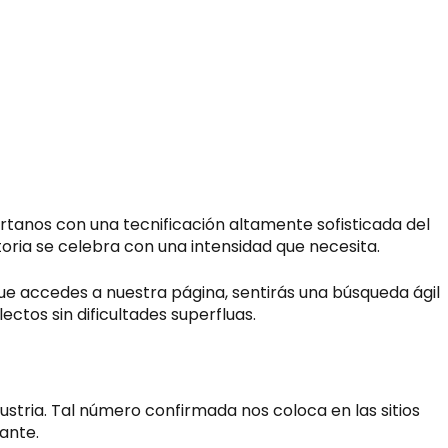
rtanos con una tecnificación altamente sofisticada del
oria se celebra con una intensidad que necesita.
que accedes a nuestra página, sentirás una búsqueda ágil
ectos sin dificultades superfluas.
stria. Tal número confirmada nos coloca en las sitios
ante.