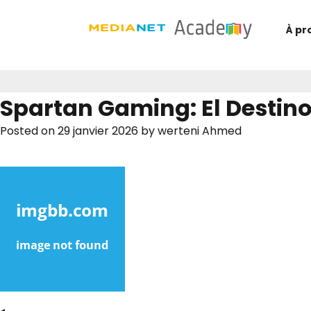
À pr
Spartan Gaming: El Destin
Posted on
29 janvier 2026
by
werteni Ahmed