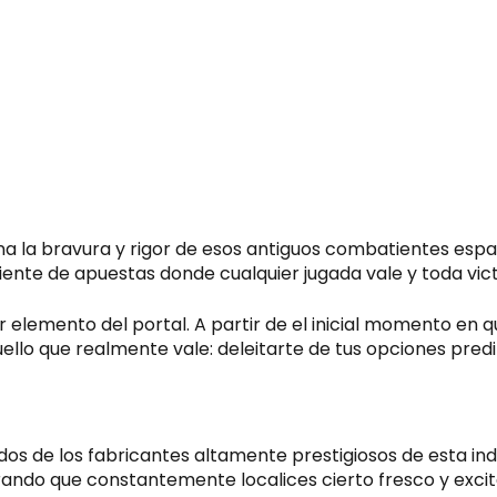
na la bravura y rigor de esos antiguos combatientes espa
ente de apuestas donde cualquier jugada vale y toda vict
 elemento del portal. A partir de el inicial momento en 
uello que realmente vale: deleitarte de tus opciones predil
 de los fabricantes altamente prestigiosos de esta indu
ando que constantemente localices cierto fresco y excit