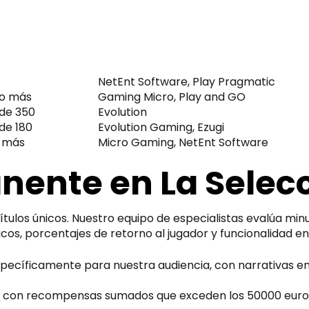
NetEnt Software, Play Pragmatic
 o más
Gaming Micro, Play and GO
de 350
Evolution
de 180
Evolution Gaming, Ezugi
o más
Micro Gaming, NetEnt Software
nente en La Selec
tulos únicos. Nuestro equipo de especialistas evalúa mi
os, porcentajes de retorno al jugador y funcionalidad en 
ecíficamente para nuestra audiencia, con narrativas env
 con recompensas sumados que exceden los 50000 euros 