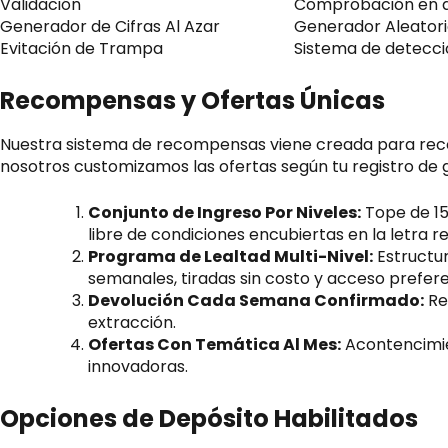
Validación
Comprobación en d
Generador de Cifras Al Azar
Generador Aleatorio
Evitación de Trampa
Sistema de detecc
Recompensas y Ofertas Únicas
Nuestra sistema de recompensas viene creada para recono
nosotros customizamos las ofertas según tu registro de g
Conjunto de Ingreso Por Niveles:
Tope de 15
libre de condiciones encubiertas en la letra r
Programa de Lealtad Multi-Nivel:
Estructu
semanales, tiradas sin costo y acceso prefer
Devolución Cada Semana Confirmado:
Rec
extracción.
Ofertas Con Temática Al Mes:
Acontencimie
innovadoras.
Opciones de Depósito Habilitados