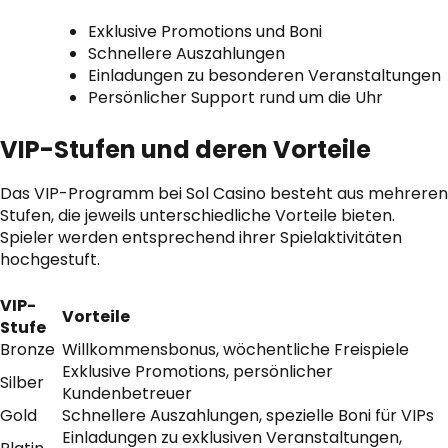
Exklusive Promotions und Boni
Schnellere Auszahlungen
Einladungen zu besonderen Veranstaltungen
Persönlicher Support rund um die Uhr
VIP-Stufen und deren Vorteile
Das VIP-Programm bei Sol Casino besteht aus mehreren
Stufen, die jeweils unterschiedliche Vorteile bieten.
Spieler werden entsprechend ihrer Spielaktivitäten
hochgestuft.
VIP-
Vorteile
Stufe
Bronze
Willkommensbonus, wöchentliche Freispiele
Exklusive Promotions, persönlicher
Silber
Kundenbetreuer
Gold
Schnellere Auszahlungen, spezielle Boni für VIPs
Einladungen zu exklusiven Veranstaltungen,